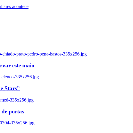
iares acontece
o-chiado-prato-pedro-pena-bastos-335x256.jpg
ervar este maio
_elenco-335x256.jpg
e Stars”
named-335x256.jpg
 de portas
00304-335x256.jpg