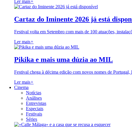
Ler mais
+
Cartaz do Iminente 2026 já está dispon
Festival volta em Setembro com mais de 100 atuações, instalaç
Ler mais
+
Pikika e mais uma dúzia ao MIL
Festival chega à décima edição com novos nomes de Portugal,
Ler mais
+
Cinema
Notícias
Análises
Entrevistas
Especiais
Festivais
Séries