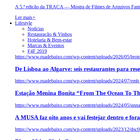
A 5.ª edição da TRAÇA — Mostra de Filmes de Arquivos Famil
Ler mais
+
Lifestyle
Notícias
Restauração & Vinhos
Hotelaria & Bem-estar
Marcas & Eventos
F4F 2019
https://www.ruadebaixo.com/wp-content/uploads/2026/05/brot
De Lisboa ao Algarve: seis restaurantes para res
https://www.ruadebaixo.com/wp-content/uploads/2024/07/emb
Estação Menina Bonita “From The Ocean To Th
https://www.ruadebaixo.com/wp-content/uploads/2024/05/un
A MUSA faz oito anos e vai festejar dentro e fora
https://www.ruadebaixo.com/wp-content/uploads/2023/12/dsc