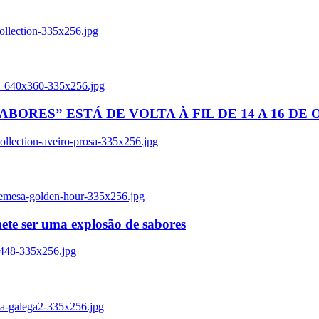
ollection-335x256.jpg
tl_640x360-335x256.jpg
BORES” ESTÁ DE VOLTA À FIL DE 14 A 16 DE
llection-aveiro-prosa-335x256.jpg
remesa-golden-hour-335x256.jpg
ete ser uma explosão de sabores
8448-335x256.jpg
ia-galega2-335x256.jpg