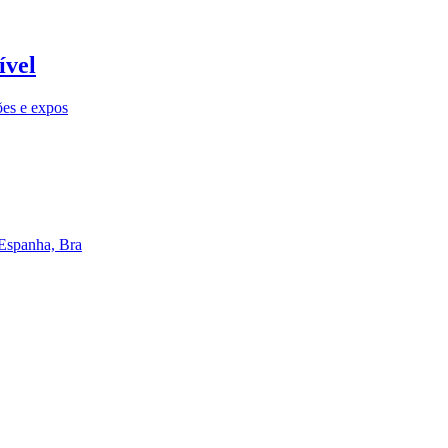
ível
ões e expos
 Espanha, Bra