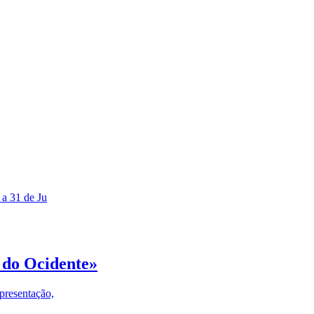
 a 31 de Ju
 do Ocidente»
presentação,