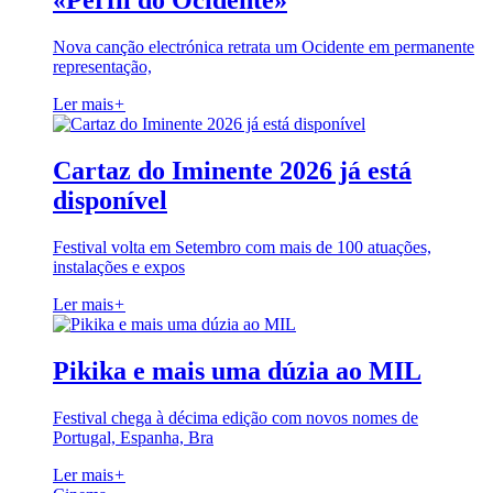
«Perfil do Ocidente»
Nova canção electrónica retrata um Ocidente em permanente
representação,
Ler mais
+
Cartaz do Iminente 2026 já está
disponível
Festival volta em Setembro com mais de 100 atuações,
instalações e expos
Ler mais
+
Pikika e mais uma dúzia ao MIL
Festival chega à décima edição com novos nomes de
Portugal, Espanha, Bra
Ler mais
+