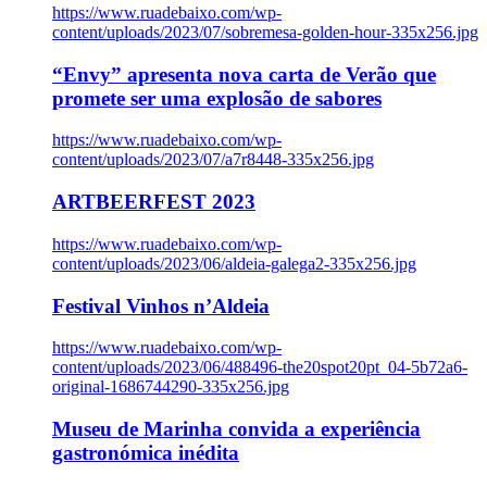
https://www.ruadebaixo.com/wp-
content/uploads/2023/07/sobremesa-golden-hour-335x256.jpg
“Envy” apresenta nova carta de Verão que
promete ser uma explosão de sabores
https://www.ruadebaixo.com/wp-
content/uploads/2023/07/a7r8448-335x256.jpg
ARTBEERFEST 2023
https://www.ruadebaixo.com/wp-
content/uploads/2023/06/aldeia-galega2-335x256.jpg
Festival Vinhos n’Aldeia
https://www.ruadebaixo.com/wp-
content/uploads/2023/06/488496-the20spot20pt_04-5b72a6-
original-1686744290-335x256.jpg
Museu de Marinha convida a experiência
gastronómica inédita