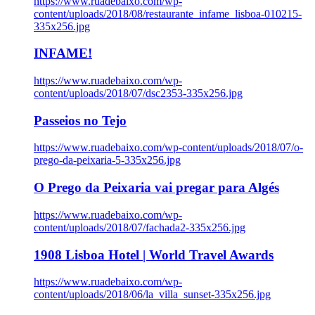
https://www.ruadebaixo.com/wp-
content/uploads/2018/08/restaurante_infame_lisboa-010215-
335x256.jpg
INFAME!
https://www.ruadebaixo.com/wp-
content/uploads/2018/07/dsc2353-335x256.jpg
Passeios no Tejo
https://www.ruadebaixo.com/wp-content/uploads/2018/07/o-
prego-da-peixaria-5-335x256.jpg
O Prego da Peixaria vai pregar para Algés
https://www.ruadebaixo.com/wp-
content/uploads/2018/07/fachada2-335x256.jpg
1908 Lisboa Hotel | World Travel Awards
https://www.ruadebaixo.com/wp-
content/uploads/2018/06/la_villa_sunset-335x256.jpg