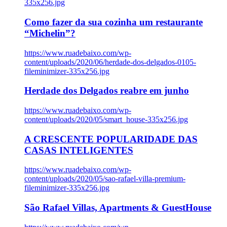
335x256.jpg
Como fazer da sua cozinha um restaurante
“Michelin”?
https://www.ruadebaixo.com/wp-
content/uploads/2020/06/herdade-dos-delgados-0105-
fileminimizer-335x256.jpg
Herdade dos Delgados reabre em junho
https://www.ruadebaixo.com/wp-
content/uploads/2020/05/smart_house-335x256.jpg
A CRESCENTE POPULARIDADE DAS
CASAS INTELIGENTES
https://www.ruadebaixo.com/wp-
content/uploads/2020/05/sao-rafael-villa-premium-
fileminimizer-335x256.jpg
São Rafael Villas, Apartments & GuestHouse