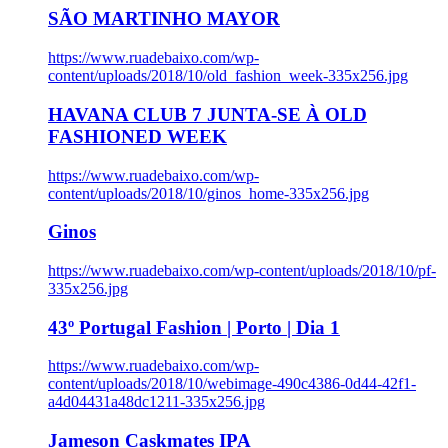
SÃO MARTINHO MAYOR
https://www.ruadebaixo.com/wp-
content/uploads/2018/10/old_fashion_week-335x256.jpg
HAVANA CLUB 7 JUNTA-SE À OLD
FASHIONED WEEK
https://www.ruadebaixo.com/wp-
content/uploads/2018/10/ginos_home-335x256.jpg
Ginos
https://www.ruadebaixo.com/wp-content/uploads/2018/10/pf-
335x256.jpg
43º Portugal Fashion | Porto | Dia 1
https://www.ruadebaixo.com/wp-
content/uploads/2018/10/webimage-490c4386-0d44-42f1-
a4d04431a48dc1211-335x256.jpg
Jameson Caskmates IPA