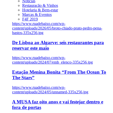
Notícias
Restauração & Vinhos
Hotelaria & Bem-estar
Marcas & Eventos
F4F 2019
https://www.ruadebaixo.com/wp-
content/uploads/2026/05/broto-chiado-prato-pedro-pena-
bastos-335x256.jpg
De Lisboa ao Algarve: seis restaurantes para
reservar este maio
https://www.ruadebaixo.com/wp-
content/uploads/2024/07/emb_elenco-335x256.jpg
Estação Menina Bonita “From The Ocean To
The Stars”
https://www.ruadebaixo.com/wp-
content/uploads/2024/05/unnamed-335x256.jpg
A MUSA faz oito anos e vai festejar dentro e
fora de portas