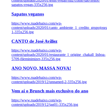
content/uploads/2020/01/tenis-vegan-rutz-como-sao-feitos-
sapatos-vegan-335x256.jpg
Sapatos veganos
https://www.ruadebaixo.com/wp-
content/uploads/2020/01/canto_ambiente_1_credito_grupojosea
1-335x256.jpg
CANTO de José Avillez
https://www.ruadebaixo.com/wp-
content/uploads/2020/01/restaurante_l_origine_chakall_lisboa-
5709-fileminimizer-335x256.jpg
ANO NOVO, MASSA NOVA!
https://www.ruadebaixo.com/wp-
content/uploads/2019/12/unnamed-2-335x256.jpg
Vem ai o Brunch mais exclusivo do ano
https://www.ruadebaixo.com/wp-
content/uploads/2019/12/jag01-335x256.jpg