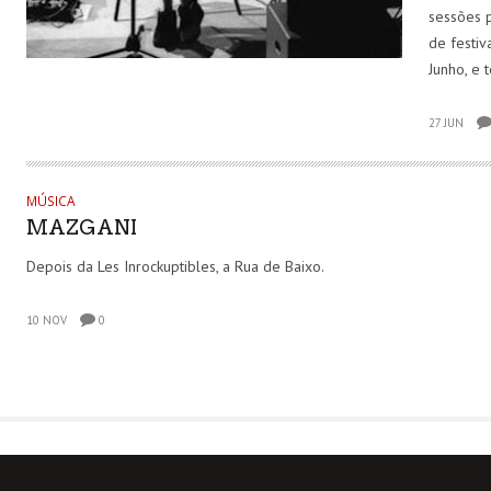
sessões p
de festiv
Junho, e
27 JUN
MÚSICA
MAZGANI
Depois da Les Inrockuptibles, a Rua de Baixo.
10 NOV
0