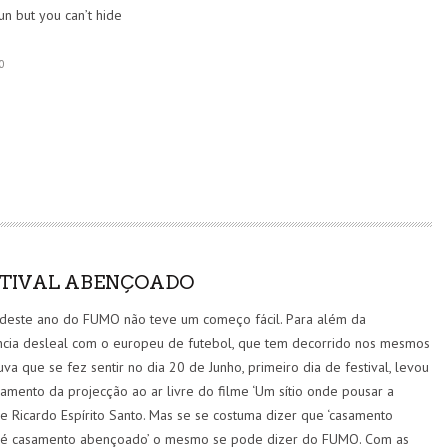
un but you can’t hide
0
BOM MALANDRO X VANESSA SANTOS: UMA COLEÇÃO
QUE VESTE O ESPÍRITO MALANDRO
MARCAS
5 AGO
STIVAL ABENÇOADO
 deste ano do FUMO não teve um começo fácil. Para além da
ncia desleal com o europeu de futebol, que tem decorrido nos mesmos
huva que se fez sentir no dia 20 de Junho, primeiro dia de festival, levou
amento da projecção ao ar livre do filme ‘Um sítio onde pousar a
e Ricardo Espírito Santo. Mas se se costuma dizer que ‘casamento
é casamento abençoado’ o mesmo se pode dizer do FUMO. Com as