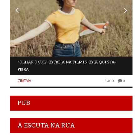
“OLHAR O SOL” ESTREIA NA FILMIN ESTA QUINTA-
FEIRA
CINEMA
0
6 AGO
0
PUB
À ESCUTA NA RUA