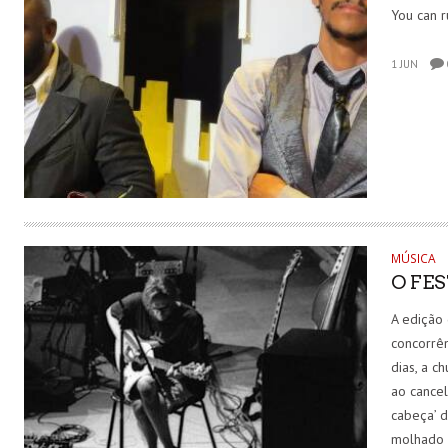
You can r
1 JUN
MÚSICA
O FE
A edição
concorrê
dias, a c
ao cancel
cabeça’ d
molhado 