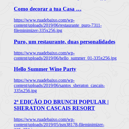
Como decorar a tua Casa …
https://www.ruadebaixo.com/wp-
content/uploads/2019/06/restaurante_puro-7311-
fileminimizer-335x256.jpg
Puro, um restaurante, duas personalidades
https://www.ruadebaixo.com/wp-
content/uploads/2019/06/hello_summer_01-335x256.jpg
Hello Summer Wine Party
https://www.ruadebaixo.com/wp-
content/uploads/2019/06/santos_sheraton_cascais-
335x256.jpg
2ª EDIÇÃO DO BRUNCH POPULAR |
SHERATON CASCAIS RESORT
https://www.ruadebaixo.com/wp-
content/uploads/2019/05/ism38178-fileminimizer-