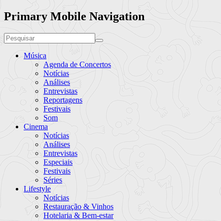
Primary Mobile Navigation
Música
Agenda de Concertos
Notícias
Análises
Entrevistas
Reportagens
Festivais
Som
Cinema
Notícias
Análises
Entrevistas
Especiais
Festivais
Séries
Lifestyle
Notícias
Restauração & Vinhos
Hotelaria & Bem-estar