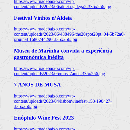
https://www.ruadebaixo.com/wp-
content/uploads/2023/06/aldeia-galega2-335x256.jpg
Festival Vinhos n’Aldeia
https://www.ruadebaixo.com/wp-
content/uploads/2023/06/488496-the20spot20pt_04-5b72a6-
original-1686744290-335x256.jpg
Museu de Marinha convida a experiência
gastronómica inédita
https://www.ruadebaixo.com/wp-
content/uploads/2023/05/musa7anos-335x256.jpg
7 ANOS DE MUSA
https://www.ruadebaixo.com/wp-
content/uploads/2023/04/lisbonwinefest-153-190427-
335x256.jpg
Enóphilo Wine Fest 2023
https://www.ruadebaixo.com/wp-