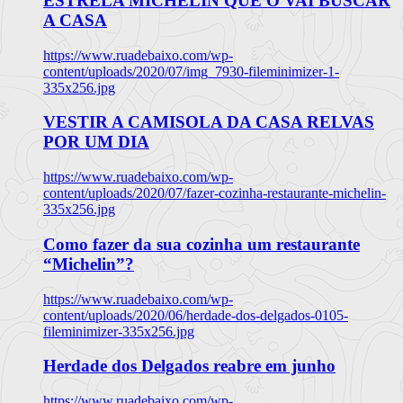
ESTRELA MICHELIN QUE O VAI BUSCAR
A CASA
https://www.ruadebaixo.com/wp-
content/uploads/2020/07/img_7930-fileminimizer-1-
335x256.jpg
VESTIR A CAMISOLA DA CASA RELVAS
POR UM DIA
https://www.ruadebaixo.com/wp-
content/uploads/2020/07/fazer-cozinha-restaurante-michelin-
335x256.jpg
Como fazer da sua cozinha um restaurante
“Michelin”?
https://www.ruadebaixo.com/wp-
content/uploads/2020/06/herdade-dos-delgados-0105-
fileminimizer-335x256.jpg
Herdade dos Delgados reabre em junho
https://www.ruadebaixo.com/wp-