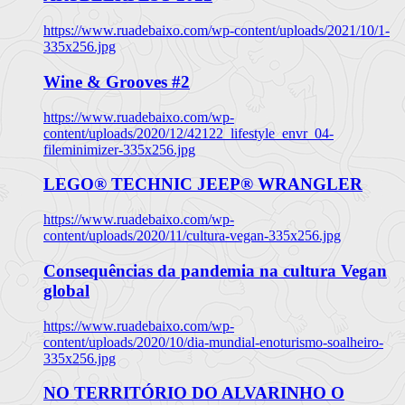
https://www.ruadebaixo.com/wp-content/uploads/2021/10/1-
335x256.jpg
Wine & Grooves #2
https://www.ruadebaixo.com/wp-
content/uploads/2020/12/42122_lifestyle_envr_04-
fileminimizer-335x256.jpg
LEGO® TECHNIC JEEP® WRANGLER
https://www.ruadebaixo.com/wp-
content/uploads/2020/11/cultura-vegan-335x256.jpg
Consequências da pandemia na cultura Vegan
global
https://www.ruadebaixo.com/wp-
content/uploads/2020/10/dia-mundial-enoturismo-soalheiro-
335x256.jpg
NO TERRITÓRIO DO ALVARINHO O