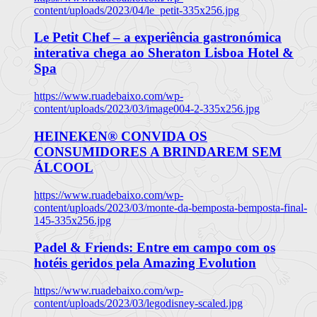
content/uploads/2023/04/le_petit-335x256.jpg
Le Petit Chef – a experiência gastronómica
interativa chega ao Sheraton Lisboa Hotel &
Spa
https://www.ruadebaixo.com/wp-
content/uploads/2023/03/image004-2-335x256.jpg
HEINEKEN® CONVIDA OS
CONSUMIDORES A BRINDAREM SEM
ÁLCOOL
https://www.ruadebaixo.com/wp-
content/uploads/2023/03/monte-da-bemposta-bemposta-final-
145-335x256.jpg
Padel & Friends: Entre em campo com os
hotéis geridos pela Amazing Evolution
https://www.ruadebaixo.com/wp-
content/uploads/2023/03/legodisney-scaled.jpg