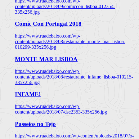
https://www.ruadebaixo.com/wp-
content/uploads/2018/09/comiccon_lisboa-012354-
335x256.jpg
Comic Con Portugal 2018
https://www.ruadebaixo.com/wp-
content/uploads/2018/08/restaurante_monte_mar_lisboa-
010299-335x256.jpg
MONTE MAR LISBOA
https://www.ruadebaixo.com/wp-
content/uploads/2018/08/restaurante_infame_lisboa-010215-
335x256.jpg
INFAME!
https://www.ruadebaixo.com/wp-
content/uploads/2018/07/dsc2353-335x256.jpg
Passeios no Tejo
https://www.ruadebaixo.com/wp-content/uploads/2018/07/o-