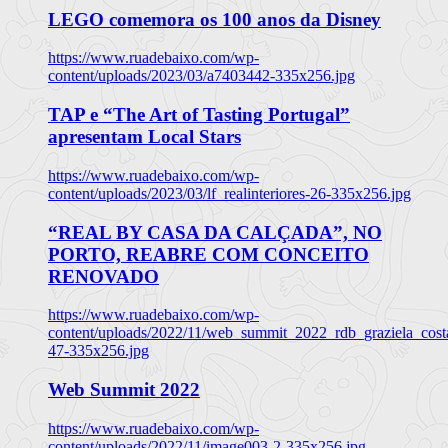
LEGO comemora os 100 anos da Disney
https://www.ruadebaixo.com/wp-
content/uploads/2023/03/a7403442-335x256.jpg
TAP e “The Art of Tasting Portugal”
apresentam Local Stars
https://www.ruadebaixo.com/wp-
content/uploads/2023/03/lf_realinteriores-26-335x256.jpg
“REAL BY CASA DA CALÇADA”, NO
PORTO, REABRE COM CONCEITO
RENOVADO
https://www.ruadebaixo.com/wp-
content/uploads/2022/11/web_summit_2022_rdb_graziela_cost
47-335x256.jpg
Web Summit 2022
https://www.ruadebaixo.com/wp-
content/uploads/2022/11/image003-2-335x256.jpg