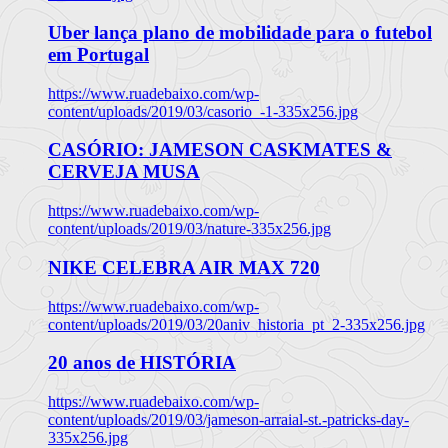
Uber lança plano de mobilidade para o futebol
em Portugal
https://www.ruadebaixo.com/wp-
content/uploads/2019/03/casorio_-1-335x256.jpg
CASÓRIO: JAMESON CASKMATES &
CERVEJA MUSA
https://www.ruadebaixo.com/wp-
content/uploads/2019/03/nature-335x256.jpg
NIKE CELEBRA AIR MAX 720
https://www.ruadebaixo.com/wp-
content/uploads/2019/03/20aniv_historia_pt_2-335x256.jpg
20 anos de HISTÓRIA
https://www.ruadebaixo.com/wp-
content/uploads/2019/03/jameson-arraial-st.-patricks-day-
335x256.jpg