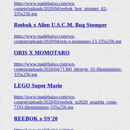
https://www.ruadebaixo.com/wp-
content/uploads/2020/04/reebok_bug_stomper_02-
335x256.jpg
Reebok x Alien U.S.C.M. Bug Stomper
https://www.ruadebaixo.com/wp-
content/uploads/2020/04/oris-x-momotaro-13-335x256.jpg
ORIS X MOMOTARO
https://www.ruadebaixo.com/wp-
content/uploads/2020/04/71360_lifestyle_01-fileminimizer-
335x256.jpg
LEGO Super Mario
https://www.ruadebaixo.com/wp-
content/uploads/2020/03/reebok_ss2020_graziela_costa-
7193-fileminimizer-335x256.jpg
REEBOK x SS’20
https://www.ruadebaixo.com/wp-