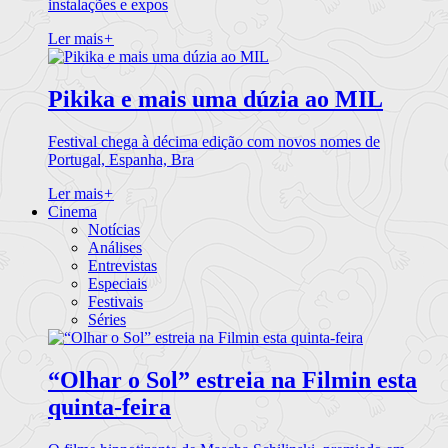
instalações e expos
Ler mais
+
Pikika e mais uma dúzia ao MIL
Festival chega à décima edição com novos nomes de
Portugal, Espanha, Bra
Ler mais
+
Cinema
Notícias
Análises
Entrevistas
Especiais
Festivais
Séries
“Olhar o Sol” estreia na Filmin esta
quinta-feira