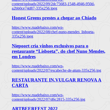
content/uploads/2022/09/2dc75683-1548-4946-950d-
a2bb0ce74d87-335x256.jpeg
Honest Greens prestes a chegar ao Chiado
https://www.ruadebaixo.com/wp-
content/uploads/2022/08/chef-nuno-mendes_lisboeta-
335x256.jpeg
Niepoort cria vinhos exclusivos para o
restaurante “Lisboeta”, do chef Nuno Mendes,
em Londres
https://www.ruadebaixo.com/wp-
content/uploads/2022/07/escabeche-de-atum-335x256.jpg
RESTAURANTE IN.VULGAR RENOVA A
CARTA
https://www.ruadebaixo.com/wp-
content/uploads/2022/07/d6c2815-335x256.jpg
ARTBEERFEST 2022