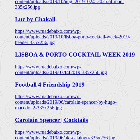
content/uploads/2019/10/img_20191024_202524-mod-
335x256.jpg
Luz by Chakall
https://www.ruadebaixo.com/wp-
content/uploads/2019/10/lisboa-porto-cocktail-week-2019-
header-335x256.jpg
LISBOA & PORTO COCKTAIL WEEK 2019
https://www.ruadebaixo.com/wp-
content/uploads/2019/07/f4f2019-335x256.jpg
Football 4 Friendship 2019
https://www.ruadebaixo.com/wp-
content/uploads/2019/06/carolain-spencer-by-hugo-
macedo_2-335x256.jpg
Carolain Spencer | Cocktails
https://www.ruadebaixo.com/wp-
content/uploads/2019/06/aki-catalogo-335x256.jpg