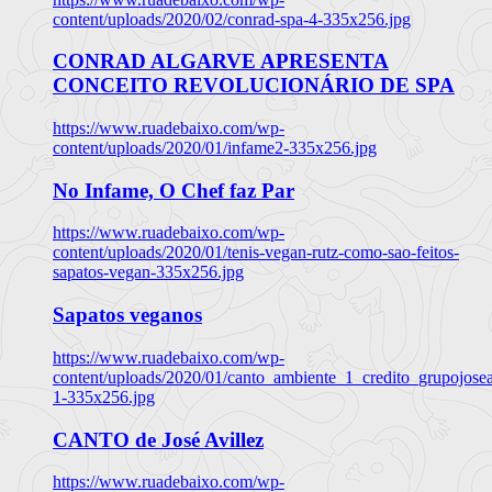
content/uploads/2020/02/conrad-spa-4-335x256.jpg
CONRAD ALGARVE APRESENTA
CONCEITO REVOLUCIONÁRIO DE SPA
https://www.ruadebaixo.com/wp-
content/uploads/2020/01/infame2-335x256.jpg
No Infame, O Chef faz Par
https://www.ruadebaixo.com/wp-
content/uploads/2020/01/tenis-vegan-rutz-como-sao-feitos-
sapatos-vegan-335x256.jpg
Sapatos veganos
https://www.ruadebaixo.com/wp-
content/uploads/2020/01/canto_ambiente_1_credito_grupojosea
1-335x256.jpg
CANTO de José Avillez
https://www.ruadebaixo.com/wp-