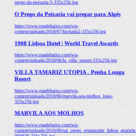
prego-da-peixaria-5-335x256.jpg
O Prego da Peixaria vai pregar para Algés
https://www.ruadebaixo.com/wp-
content/uploads/2018/07/fachada2-335x256.jpg
1908 Lisboa Hotel | World Travel Awards
https://www.ruadebaixo.com/wp-
content/uploads/2018/06/la_villa_sunset-335x256.jpg
VILLA TAMARIZ UTOPIA . Penha Longa
Resort
https://www.ruadebaixo.com/wp-
content/uploads/2018/06/marvila-aos-molhos_logo-
335x256.jpg
MARVILA AOS MOLHOS
https://www.ruadebaixo.com/wp-
content/uploads/2018/06/sai_prego_restaurante_lisboa_graziela
009839-335x256.jpg