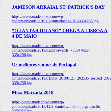
JAMESON ARRAIAL ST. PATRICK’S DAY
https://www.ruadebaixo.com/wp-
content/uploads/2019/02/jantardoano2019-335x256.jpg
“O JANTAR DO ANO” CHEGA A LISBOA A
4 DE MAIO
https://www.ruadebaixo.com/wp-
content/uploads/2019/02/ppvawards_755x470px-
335x256.jpg
Os melhores vinhos de Portugal
https://www.ruadebaixo.com/wp-
content/uploads/2019/01/img_20190121_202535_resized_20
335x256.jpg
Mesa Marcada 2018
https://www.ruadebaixo.com/wp-
content/uploads/2018/12/3_daniel-zamith-e-jorge-camilo-
335x256.jpg