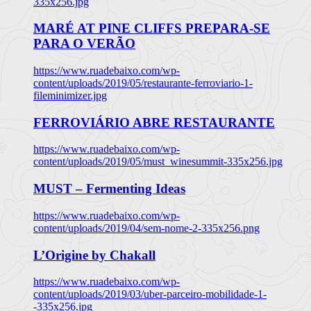
335x256.jpg
MARÉ AT PINE CLIFFS PREPARA-SE
PARA O VERÃO
https://www.ruadebaixo.com/wp-
content/uploads/2019/05/restaurante-ferroviario-1-
fileminimizer.jpg
FERROVIÁRIO ABRE RESTAURANTE
https://www.ruadebaixo.com/wp-
content/uploads/2019/05/must_winesummit-335x256.jpg
MUST – Fermenting Ideas
https://www.ruadebaixo.com/wp-
content/uploads/2019/04/sem-nome-2-335x256.png
L’Origine by Chakall
https://www.ruadebaixo.com/wp-
content/uploads/2019/03/uber-parceiro-mobilidade-1-
-335x256.jpg