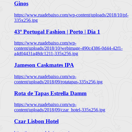
Ginos
https://www.ruadebaixo.com/wp-content/uploads/2018/10/pf-
335x256.jpg
43º Portugal Fashion | Porto | Dia 1
https://www.ruadebaixo.com/wp-
content/uploads/2018/10/webimage-490c4386-0d44-42f1-
a4d04431a48dc1211-335x256.jpg
Jameson Caskmates IPA
https://www.ruadebaixo.com/wp-
content/uploads/2018/09/rotatapas-335x256.jpg
Rota de Tapas Estrella Damm
https://www.ruadebaixo.com/wp-
content/uploads/2018/09/czar_hotel-335x256.jpg
Czar Lisbon Hotel