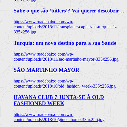
Sabe o que são ‘bitters’? Vai querer descobrir…
https://www.ruadebaixo.com/wp-
content/uploads/2018/11/transplante-capilar-na-turquia_1-
335x256.jpg
Turquia: um novo destino para a sua Saúde
https://www.ruadebaixo.com/wp-
content/uploads/2018/11/sao-martinho-mayor-335x256.jpg
SÃO MARTINHO MAYOR
https://www.ruadebaixo.com/wp-
content/uploads/2018/10/old_fashion_week-335x256.jpg
HAVANA CLUB 7 JUNTA-SE À OLD
FASHIONED WEEK
https://www.ruadebaixo.com/wp-
content/uploads/2018/10/ginos_home-335x256.jpg