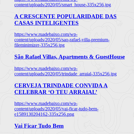
content/uploads/2020/05/smart_house-335x256.jpg
A CRESCENTE POPULARIDADE DAS
CASAS INTELIGENTES
https://www.ruadebaixo.com/wp-
content/uploads/2020/05/sao-rafael-villa-premium-
fileminimizer-335x256.jpg
São Rafael Villas, Apartments & GuestHouse
https://www.ruadebaixo.com/wp-
content/uploads/2020/05/trindade_arraial-335x256.jpg
CERVEJA TRINDADE CONVIDA A
CELEBRAR ‘O TEU ARRAIAL’
https://www.ruadebaixo.com/wp-
content/uploads/2020/05/vai-ficar-tudo-bem-
e1589130204162-335x256.png
Vai Ficar Tudo Bem