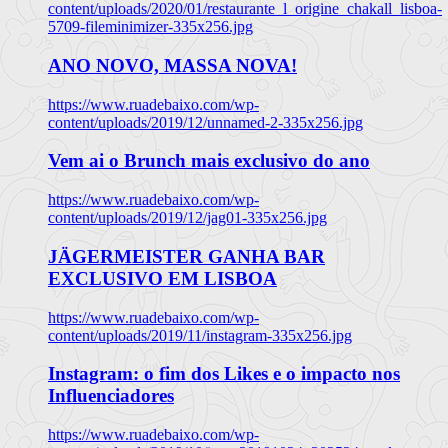
content/uploads/2020/01/restaurante_l_origine_chakall_lisboa-
5709-fileminimizer-335x256.jpg
ANO NOVO, MASSA NOVA!
https://www.ruadebaixo.com/wp-
content/uploads/2019/12/unnamed-2-335x256.jpg
Vem ai o Brunch mais exclusivo do ano
https://www.ruadebaixo.com/wp-
content/uploads/2019/12/jag01-335x256.jpg
JÄGERMEISTER GANHA BAR
EXCLUSIVO EM LISBOA
https://www.ruadebaixo.com/wp-
content/uploads/2019/11/instagram-335x256.jpg
Instagram: o fim dos Likes e o impacto nos
Influenciadores
https://www.ruadebaixo.com/wp-