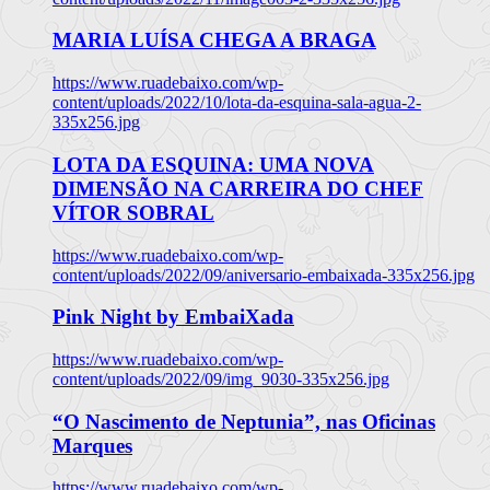
MARIA LUÍSA CHEGA A BRAGA
https://www.ruadebaixo.com/wp-
content/uploads/2022/10/lota-da-esquina-sala-agua-2-
335x256.jpg
LOTA DA ESQUINA: UMA NOVA
DIMENSÃO NA CARREIRA DO CHEF
VÍTOR SOBRAL
https://www.ruadebaixo.com/wp-
content/uploads/2022/09/aniversario-embaixada-335x256.jpg
Pink Night by EmbaiXada
https://www.ruadebaixo.com/wp-
content/uploads/2022/09/img_9030-335x256.jpg
“O Nascimento de Neptunia”, nas Oficinas
Marques
https://www.ruadebaixo.com/wp-