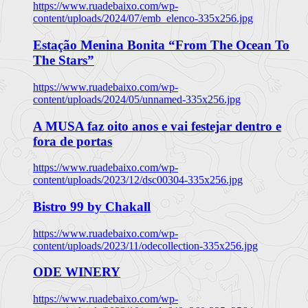
https://www.ruadebaixo.com/wp-
content/uploads/2024/07/emb_elenco-335x256.jpg
Estação Menina Bonita “From The Ocean To
The Stars”
https://www.ruadebaixo.com/wp-
content/uploads/2024/05/unnamed-335x256.jpg
A MUSA faz oito anos e vai festejar dentro e
fora de portas
https://www.ruadebaixo.com/wp-
content/uploads/2023/12/dsc00304-335x256.jpg
Bistro 99 by Chakall
https://www.ruadebaixo.com/wp-
content/uploads/2023/11/odecollection-335x256.jpg
ODE WINERY
https://www.ruadebaixo.com/wp-