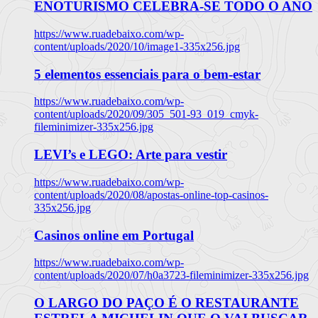
ENOTURISMO CELEBRA-SE TODO O ANO
https://www.ruadebaixo.com/wp-
content/uploads/2020/10/image1-335x256.jpg
5 elementos essenciais para o bem-estar
https://www.ruadebaixo.com/wp-
content/uploads/2020/09/305_501-93_019_cmyk-
fileminimizer-335x256.jpg
LEVI’s e LEGO: Arte para vestir
https://www.ruadebaixo.com/wp-
content/uploads/2020/08/apostas-online-top-casinos-
335x256.jpg
Casinos online em Portugal
https://www.ruadebaixo.com/wp-
content/uploads/2020/07/h0a3723-fileminimizer-335x256.jpg
O LARGO DO PAÇO É O RESTAURANTE