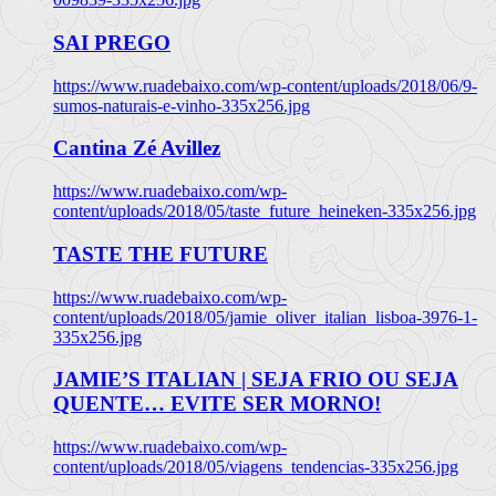
SAI PREGO
https://www.ruadebaixo.com/wp-content/uploads/2018/06/9-
sumos-naturais-e-vinho-335x256.jpg
Cantina Zé Avillez
https://www.ruadebaixo.com/wp-
content/uploads/2018/05/taste_future_heineken-335x256.jpg
TASTE THE FUTURE
https://www.ruadebaixo.com/wp-
content/uploads/2018/05/jamie_oliver_italian_lisboa-3976-1-
335x256.jpg
JAMIE’S ITALIAN | SEJA FRIO OU SEJA
QUENTE… EVITE SER MORNO!
https://www.ruadebaixo.com/wp-
content/uploads/2018/05/viagens_tendencias-335x256.jpg