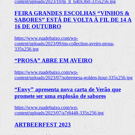
content/uploads/2023/10/tp_tl_640x360-335x256.jpg
FEIRA GRANDES ESCOLHAS “VINHOS &
SABORES” ESTÁ DE VOLTA À FIL DE 14 A
16 DE OUTUBRO
https://www.ruadebaixo.com/wp-
content/uploads/2023/09/ms-collection-aveiro-prosa-
335x256.jpg
“PROSA” ABRE EM AVEIRO
https://www.ruadebaixo.com/wp-
content/uploads/2023/07/sobremesa-golden-hour-335x256.jpg
“Envy” apresenta nova carta de Verão que
promete ser uma explosão de sabores
https://www.ruadebaixo.com/wp-
content/uploads/2023/07/a7r8448-335x256.jpg
ARTBEERFEST 2023