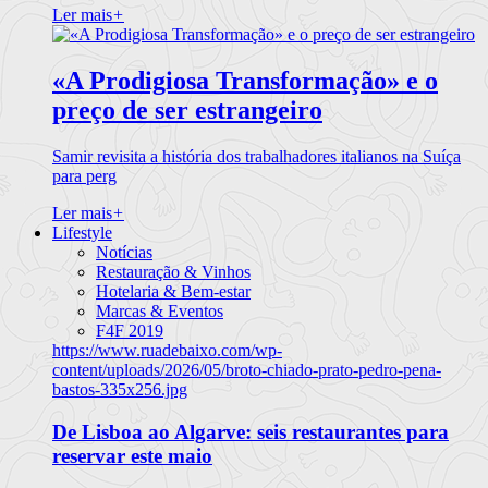
Ler mais
+
«A Prodigiosa Transformação» e o
preço de ser estrangeiro
Samir revisita a história dos trabalhadores italianos na Suíça
para perg
Ler mais
+
Lifestyle
Notícias
Restauração & Vinhos
Hotelaria & Bem-estar
Marcas & Eventos
F4F 2019
https://www.ruadebaixo.com/wp-
content/uploads/2026/05/broto-chiado-prato-pedro-pena-
bastos-335x256.jpg
De Lisboa ao Algarve: seis restaurantes para
reservar este maio