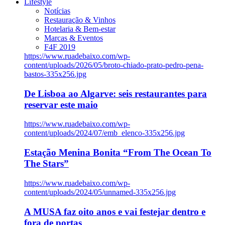
Lifestyle
Notícias
Restauração & Vinhos
Hotelaria & Bem-estar
Marcas & Eventos
F4F 2019
https://www.ruadebaixo.com/wp-
content/uploads/2026/05/broto-chiado-prato-pedro-pena-
bastos-335x256.jpg
De Lisboa ao Algarve: seis restaurantes para
reservar este maio
https://www.ruadebaixo.com/wp-
content/uploads/2024/07/emb_elenco-335x256.jpg
Estação Menina Bonita “From The Ocean To
The Stars”
https://www.ruadebaixo.com/wp-
content/uploads/2024/05/unnamed-335x256.jpg
A MUSA faz oito anos e vai festejar dentro e
fora de portas