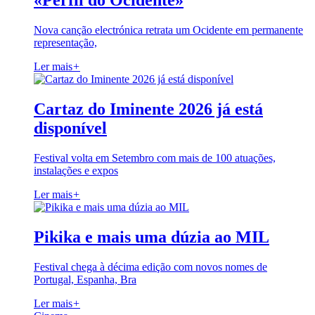
«Perfil do Ocidente»
Nova canção electrónica retrata um Ocidente em permanente
representação,
Ler mais
+
Cartaz do Iminente 2026 já está
disponível
Festival volta em Setembro com mais de 100 atuações,
instalações e expos
Ler mais
+
Pikika e mais uma dúzia ao MIL
Festival chega à décima edição com novos nomes de
Portugal, Espanha, Bra
Ler mais
+