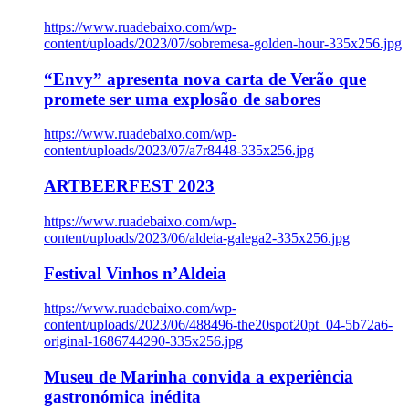
https://www.ruadebaixo.com/wp-
content/uploads/2023/07/sobremesa-golden-hour-335x256.jpg
“Envy” apresenta nova carta de Verão que
promete ser uma explosão de sabores
https://www.ruadebaixo.com/wp-
content/uploads/2023/07/a7r8448-335x256.jpg
ARTBEERFEST 2023
https://www.ruadebaixo.com/wp-
content/uploads/2023/06/aldeia-galega2-335x256.jpg
Festival Vinhos n’Aldeia
https://www.ruadebaixo.com/wp-
content/uploads/2023/06/488496-the20spot20pt_04-5b72a6-
original-1686744290-335x256.jpg
Museu de Marinha convida a experiência
gastronómica inédita