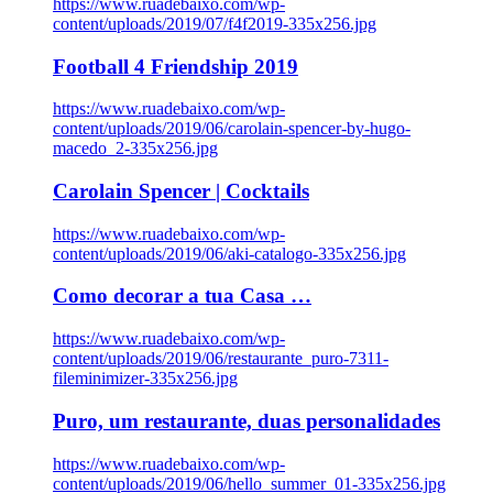
https://www.ruadebaixo.com/wp-
content/uploads/2019/07/f4f2019-335x256.jpg
Football 4 Friendship 2019
https://www.ruadebaixo.com/wp-
content/uploads/2019/06/carolain-spencer-by-hugo-
macedo_2-335x256.jpg
Carolain Spencer | Cocktails
https://www.ruadebaixo.com/wp-
content/uploads/2019/06/aki-catalogo-335x256.jpg
Como decorar a tua Casa …
https://www.ruadebaixo.com/wp-
content/uploads/2019/06/restaurante_puro-7311-
fileminimizer-335x256.jpg
Puro, um restaurante, duas personalidades
https://www.ruadebaixo.com/wp-
content/uploads/2019/06/hello_summer_01-335x256.jpg