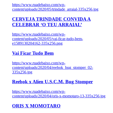
https://www.ruadebaixo.com/wp-
content/uploads/2020/05/trindade_arraial-335x256.jpg
CERVEJA TRINDADE CONVIDA A
CELEBRAR ‘O TEU ARRAIAL’
https://www.ruadebaixo.com/wp-
content/uploads/2020/05/vai-ficar-tudo-bem-
e1589130204162-335x256.png
Vai Ficar Tudo Bem
https://www.ruadebaixo.com/wp-
content/uploads/2020/04/reebok_bug_stomper_02-
335x256.jpg
Reebok x Alien U.S.C.M. Bug Stomper
https://www.ruadebaixo.com/wp-
content/uploads/2020/04/oris-x-momotaro-13-335x256.jpg
ORIS X MOMOTARO