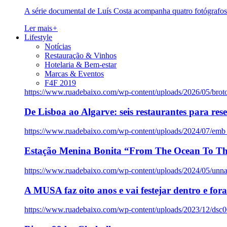
A série documental de Luís Costa acompanha quatro fotógrafo
Ler mais
+
Lifestyle
Notícias
Restauração & Vinhos
Hotelaria & Bem-estar
Marcas & Eventos
F4F 2019
https://www.ruadebaixo.com/wp-content/uploads/2026/05/brot
De Lisboa ao Algarve: seis restaurantes para res
https://www.ruadebaixo.com/wp-content/uploads/2024/07/emb
Estação Menina Bonita “From The Ocean To Th
https://www.ruadebaixo.com/wp-content/uploads/2024/05/un
A MUSA faz oito anos e vai festejar dentro e fora
https://www.ruadebaixo.com/wp-content/uploads/2023/12/dsc