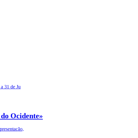
 a 31 de Ju
 do Ocidente»
presentação,