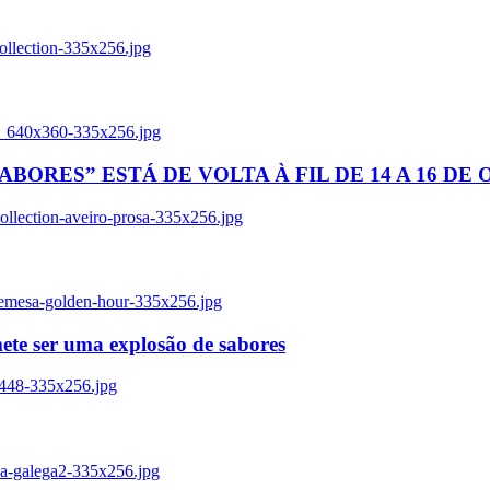
ollection-335x256.jpg
tl_640x360-335x256.jpg
BORES” ESTÁ DE VOLTA À FIL DE 14 A 16 DE
llection-aveiro-prosa-335x256.jpg
remesa-golden-hour-335x256.jpg
ete ser uma explosão de sabores
8448-335x256.jpg
ia-galega2-335x256.jpg