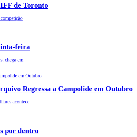
TIFF de Toronto
a competição
inta-feira
es, chega em
rquivo Regressa a Campolide em Outubro
iares acontece
os por dentro