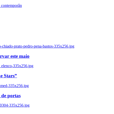
s contemporân
o-chiado-prato-pedro-pena-bastos-335x256.jpg
ervar este maio
_elenco-335x256.jpg
e Stars”
named-335x256.jpg
 de portas
00304-335x256.jpg