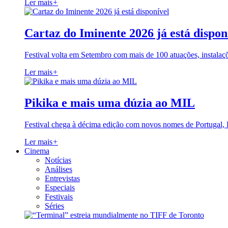
Ler mais
+
Cartaz do Iminente 2026 já está dispon
Festival volta em Setembro com mais de 100 atuações, instalaç
Ler mais
+
Pikika e mais uma dúzia ao MIL
Festival chega à décima edição com novos nomes de Portugal,
Ler mais
+
Cinema
Notícias
Análises
Entrevistas
Especiais
Festivais
Séries