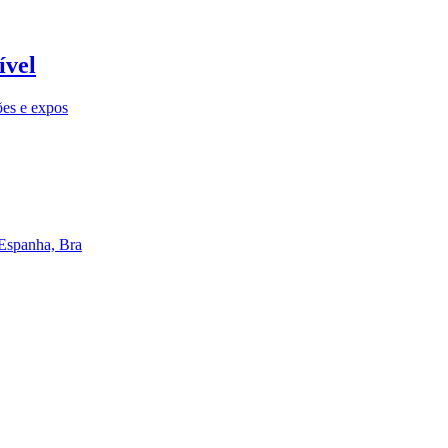
ível
ões e expos
 Espanha, Bra