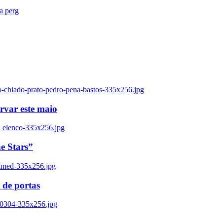
ra perg
o-chiado-prato-pedro-pena-bastos-335x256.jpg
ervar este maio
_elenco-335x256.jpg
e Stars”
named-335x256.jpg
 de portas
00304-335x256.jpg