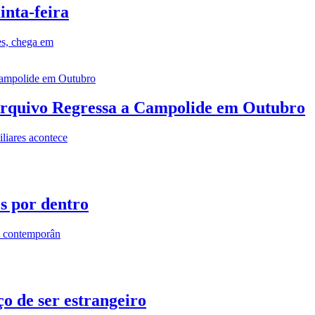
inta-feira
es, chega em
rquivo Regressa a Campolide em Outubro
iares acontece
os por dentro
s contemporân
o de ser estrangeiro