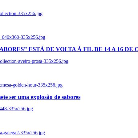
ollection-335x256.jpg
tl_640x360-335x256.jpg
BORES” ESTÁ DE VOLTA À FIL DE 14 A 16 DE
llection-aveiro-prosa-335x256.jpg
remesa-golden-hour-335x256.jpg
ete ser uma explosão de sabores
8448-335x256.jpg
ia-galega2-335x256.jpg