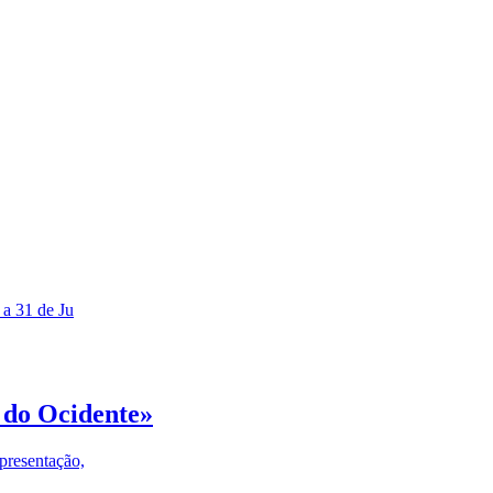
 a 31 de Ju
 do Ocidente»
presentação,