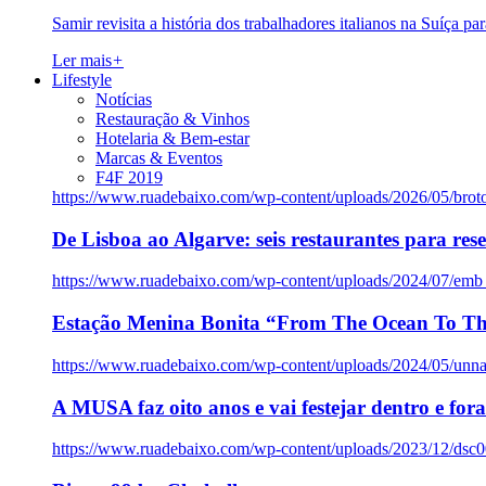
Samir revisita a história dos trabalhadores italianos na Suíça pa
Ler mais
+
Lifestyle
Notícias
Restauração & Vinhos
Hotelaria & Bem-estar
Marcas & Eventos
F4F 2019
https://www.ruadebaixo.com/wp-content/uploads/2026/05/brot
De Lisboa ao Algarve: seis restaurantes para res
https://www.ruadebaixo.com/wp-content/uploads/2024/07/emb
Estação Menina Bonita “From The Ocean To Th
https://www.ruadebaixo.com/wp-content/uploads/2024/05/un
A MUSA faz oito anos e vai festejar dentro e fora
https://www.ruadebaixo.com/wp-content/uploads/2023/12/dsc