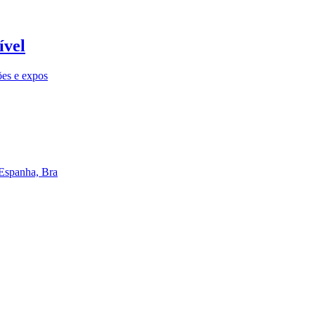
ível
ões e expos
 Espanha, Bra