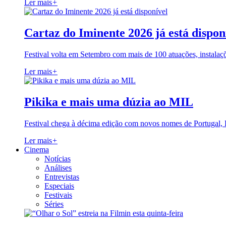
Ler mais
+
Cartaz do Iminente 2026 já está dispon
Festival volta em Setembro com mais de 100 atuações, instalaç
Ler mais
+
Pikika e mais uma dúzia ao MIL
Festival chega à décima edição com novos nomes de Portugal,
Ler mais
+
Cinema
Notícias
Análises
Entrevistas
Especiais
Festivais
Séries