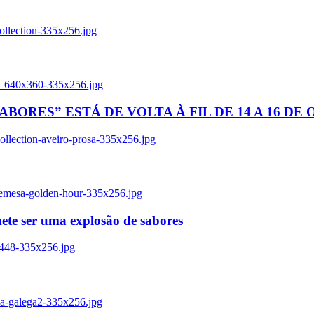
ollection-335x256.jpg
tl_640x360-335x256.jpg
BORES” ESTÁ DE VOLTA À FIL DE 14 A 16 DE
llection-aveiro-prosa-335x256.jpg
remesa-golden-hour-335x256.jpg
ete ser uma explosão de sabores
8448-335x256.jpg
ia-galega2-335x256.jpg