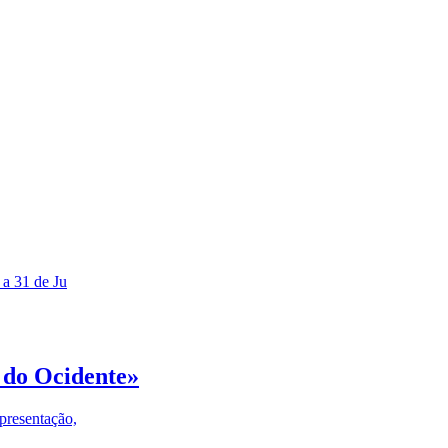
 a 31 de Ju
 do Ocidente»
presentação,