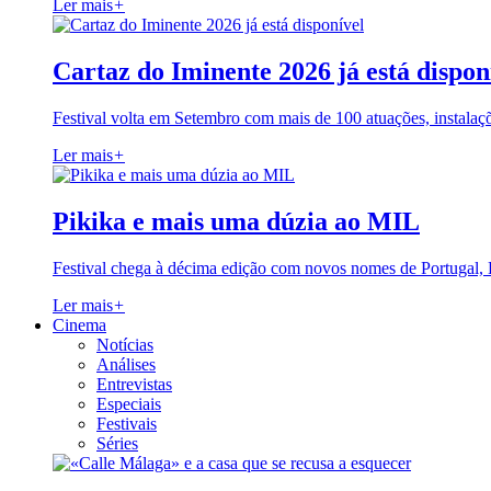
Ler mais
+
Cartaz do Iminente 2026 já está dispon
Festival volta em Setembro com mais de 100 atuações, instalaç
Ler mais
+
Pikika e mais uma dúzia ao MIL
Festival chega à décima edição com novos nomes de Portugal,
Ler mais
+
Cinema
Notícias
Análises
Entrevistas
Especiais
Festivais
Séries