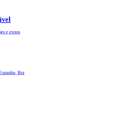
ível
ões e expos
 Espanha, Bra