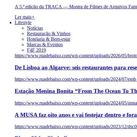
A 5.ª edição da TRAÇA — Mostra de Filmes de Arquivos Famil
Ler mais
+
Lifestyle
Notícias
Restauração & Vinhos
Hotelaria & Bem-estar
Marcas & Eventos
F4F 2019
https://www.ruadebaixo.com/wp-content/uploads/2026/05/brot
De Lisboa ao Algarve: seis restaurantes para res
https://www.ruadebaixo.com/wp-content/uploads/2024/07/emb
Estação Menina Bonita “From The Ocean To Th
https://www.ruadebaixo.com/wp-content/uploads/2024/05/un
A MUSA faz oito anos e vai festejar dentro e fora
https://www.ruadebaixo.com/wp-content/uploads/2023/12/dsc