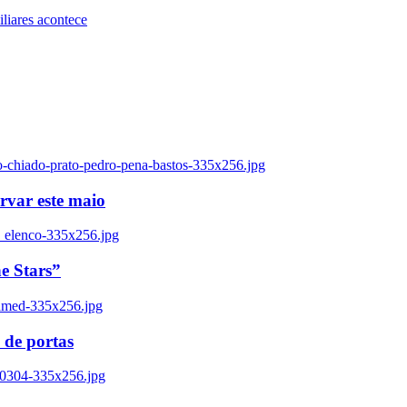
iares acontece
o-chiado-prato-pedro-pena-bastos-335x256.jpg
ervar este maio
_elenco-335x256.jpg
e Stars”
named-335x256.jpg
 de portas
00304-335x256.jpg