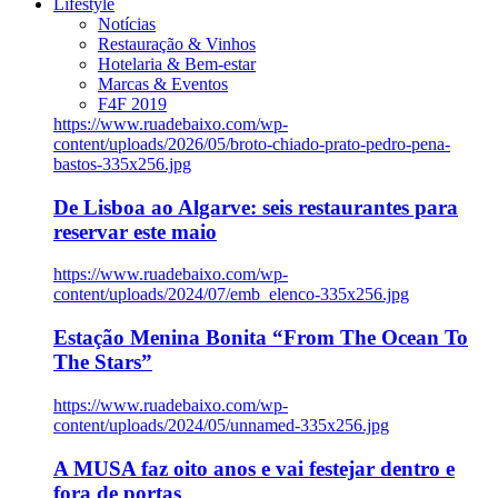
Lifestyle
Notícias
Restauração & Vinhos
Hotelaria & Bem-estar
Marcas & Eventos
F4F 2019
https://www.ruadebaixo.com/wp-
content/uploads/2026/05/broto-chiado-prato-pedro-pena-
bastos-335x256.jpg
De Lisboa ao Algarve: seis restaurantes para
reservar este maio
https://www.ruadebaixo.com/wp-
content/uploads/2024/07/emb_elenco-335x256.jpg
Estação Menina Bonita “From The Ocean To
The Stars”
https://www.ruadebaixo.com/wp-
content/uploads/2024/05/unnamed-335x256.jpg
A MUSA faz oito anos e vai festejar dentro e
fora de portas