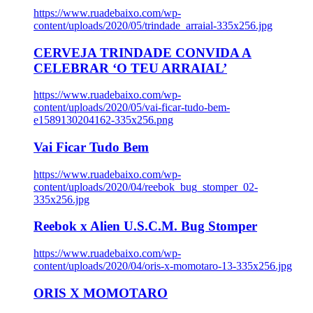
https://www.ruadebaixo.com/wp-
content/uploads/2020/05/trindade_arraial-335x256.jpg
CERVEJA TRINDADE CONVIDA A
CELEBRAR ‘O TEU ARRAIAL’
https://www.ruadebaixo.com/wp-
content/uploads/2020/05/vai-ficar-tudo-bem-
e1589130204162-335x256.png
Vai Ficar Tudo Bem
https://www.ruadebaixo.com/wp-
content/uploads/2020/04/reebok_bug_stomper_02-
335x256.jpg
Reebok x Alien U.S.C.M. Bug Stomper
https://www.ruadebaixo.com/wp-
content/uploads/2020/04/oris-x-momotaro-13-335x256.jpg
ORIS X MOMOTARO