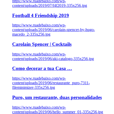
https://www.ruadebaixo.com/wp-
content/uploads/2019/07/f4f2019-335x256.jpg
Football 4 Friendship 2019
https://www.ruadebaixo.com/wp-
content/uploads/2019/06/carolain-spencer-by-hugo-
macedo_2-335x256.jpg
Carolain Spencer | Cocktails
https://www.ruadebaixo.com/wp-
content/uploads/2019/06/aki-catalogo-335x256.jpg
Como decorar a tua Casa …
https://www.ruadebaixo.com/wp-
content/uploads/2019/06/restaurante_puro-7311-
fileminimizer-335x256.jpg
Puro, um restaurante, duas personalidades
https://www.ruadebaixo.com/wp-
content/uploads/2019/06/hello_summer_01-335x256.jpg