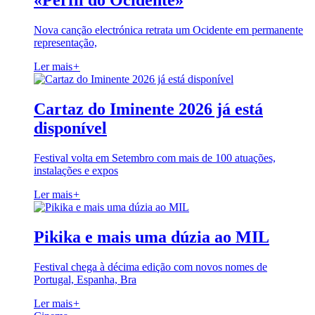
«Perfil do Ocidente»
Nova canção electrónica retrata um Ocidente em permanente
representação,
Ler mais
+
Cartaz do Iminente 2026 já está
disponível
Festival volta em Setembro com mais de 100 atuações,
instalações e expos
Ler mais
+
Pikika e mais uma dúzia ao MIL
Festival chega à décima edição com novos nomes de
Portugal, Espanha, Bra
Ler mais
+