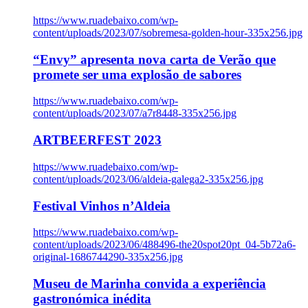
https://www.ruadebaixo.com/wp-
content/uploads/2023/07/sobremesa-golden-hour-335x256.jpg
“Envy” apresenta nova carta de Verão que
promete ser uma explosão de sabores
https://www.ruadebaixo.com/wp-
content/uploads/2023/07/a7r8448-335x256.jpg
ARTBEERFEST 2023
https://www.ruadebaixo.com/wp-
content/uploads/2023/06/aldeia-galega2-335x256.jpg
Festival Vinhos n’Aldeia
https://www.ruadebaixo.com/wp-
content/uploads/2023/06/488496-the20spot20pt_04-5b72a6-
original-1686744290-335x256.jpg
Museu de Marinha convida a experiência
gastronómica inédita