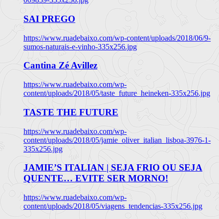
SAI PREGO
https://www.ruadebaixo.com/wp-content/uploads/2018/06/9-
sumos-naturais-e-vinho-335x256.jpg
Cantina Zé Avillez
https://www.ruadebaixo.com/wp-
content/uploads/2018/05/taste_future_heineken-335x256.jpg
TASTE THE FUTURE
https://www.ruadebaixo.com/wp-
content/uploads/2018/05/jamie_oliver_italian_lisboa-3976-1-
335x256.jpg
JAMIE’S ITALIAN | SEJA FRIO OU SEJA
QUENTE… EVITE SER MORNO!
https://www.ruadebaixo.com/wp-
content/uploads/2018/05/viagens_tendencias-335x256.jpg