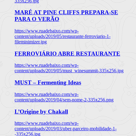
335x256.jpg
MARÉ AT PINE CLIFFS PREPARA-SE
PARA O VERÃO
https://www.ruadebaixo.com/wp-
content/uploads/2019/05/restaurante-ferroviario-1-
fileminimizer.jpg
FERROVIÁRIO ABRE RESTAURANTE
https://www.ruadebaixo.com/wp-
content/uploads/2019/05/must_winesummit-335x256.jpg
MUST – Fermenting Ideas
https://www.ruadebaixo.com/wp-
content/uploads/2019/04/sem-nome-2-335x256.png
L’Origine by Chakall
https://www.ruadebaixo.com/wp-
content/uploads/2019/03/uber-parceiro-mobilidade-1-
-335x256.jpg