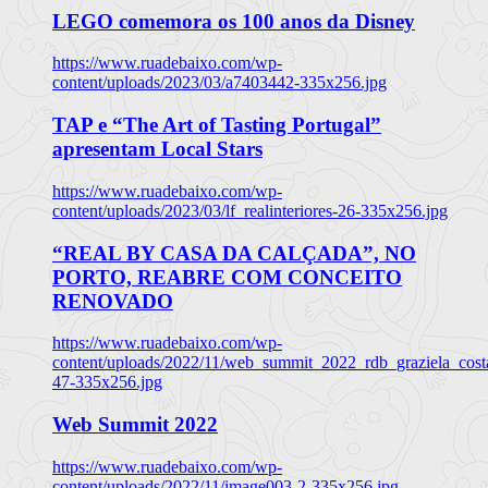
LEGO comemora os 100 anos da Disney
https://www.ruadebaixo.com/wp-
content/uploads/2023/03/a7403442-335x256.jpg
TAP e “The Art of Tasting Portugal”
apresentam Local Stars
https://www.ruadebaixo.com/wp-
content/uploads/2023/03/lf_realinteriores-26-335x256.jpg
“REAL BY CASA DA CALÇADA”, NO
PORTO, REABRE COM CONCEITO
RENOVADO
https://www.ruadebaixo.com/wp-
content/uploads/2022/11/web_summit_2022_rdb_graziela_cost
47-335x256.jpg
Web Summit 2022
https://www.ruadebaixo.com/wp-
content/uploads/2022/11/image003-2-335x256.jpg