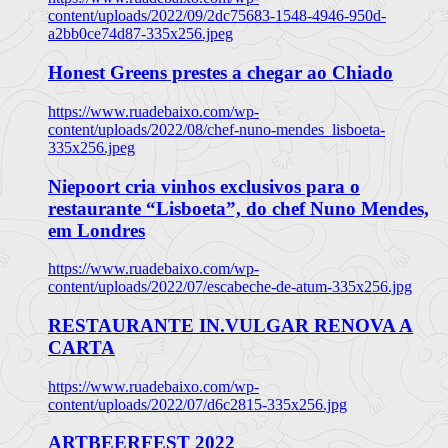
content/uploads/2022/09/2dc75683-1548-4946-950d-
a2bb0ce74d87-335x256.jpeg
Honest Greens prestes a chegar ao Chiado
https://www.ruadebaixo.com/wp-
content/uploads/2022/08/chef-nuno-mendes_lisboeta-
335x256.jpeg
Niepoort cria vinhos exclusivos para o
restaurante “Lisboeta”, do chef Nuno Mendes,
em Londres
https://www.ruadebaixo.com/wp-
content/uploads/2022/07/escabeche-de-atum-335x256.jpg
RESTAURANTE IN.VULGAR RENOVA A
CARTA
https://www.ruadebaixo.com/wp-
content/uploads/2022/07/d6c2815-335x256.jpg
ARTBEERFEST 2022