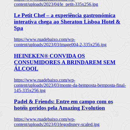
content/uploads/2023/04/le_petit-335x256.jpg
Le Petit Chef – a experiência gastronómica
interativa chega ao Sheraton Lisboa Hotel &
Spa
https://www.ruadebaixo.com/wp-
content/uploads/2023/03/image004-2-335x256.jpg
HEINEKEN® CONVIDA OS
CONSUMIDORES A BRINDAREM SEM
ÁLCOOL
https://www.ruadebaixo.com/wp-
content/uploads/2023/03/monte-da-bemposta-bemposta-final-
145-335x256.jpg
Padel & Friends: Entre em campo com os
hotéis geridos pela Amazing Evolution
https://www.ruadebaixo.com/wp-
content/uploads/2023/03/legodisney-scaled.jpg