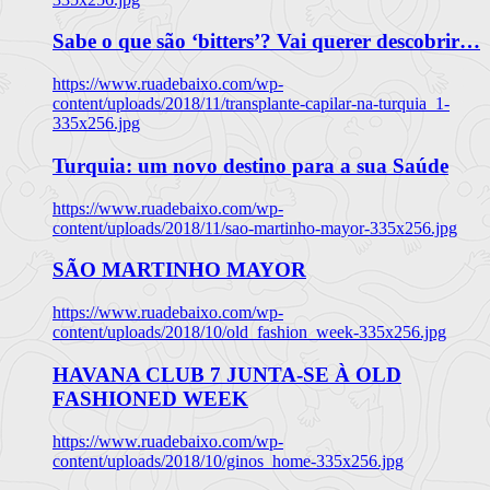
Sabe o que são ‘bitters’? Vai querer descobrir…
https://www.ruadebaixo.com/wp-
content/uploads/2018/11/transplante-capilar-na-turquia_1-
335x256.jpg
Turquia: um novo destino para a sua Saúde
https://www.ruadebaixo.com/wp-
content/uploads/2018/11/sao-martinho-mayor-335x256.jpg
SÃO MARTINHO MAYOR
https://www.ruadebaixo.com/wp-
content/uploads/2018/10/old_fashion_week-335x256.jpg
HAVANA CLUB 7 JUNTA-SE À OLD
FASHIONED WEEK
https://www.ruadebaixo.com/wp-
content/uploads/2018/10/ginos_home-335x256.jpg