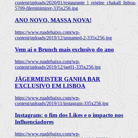
content/uploads/2020/01/restaurante_l_origine_chakall_lisboa-
5709-fileminimizer-335x256.jpg
ANO NOVO, MASSA NOVA!
https://www.ruadebaixo.com/wp-
content/uploads/2019/12/unnamed-2-335x256.jpg
Vem ai o Brunch mais exclusivo do ano
https://www.ruadebaixo.com/wp-
content/uploads/2019/12/jag01-335x256.jpg
JÄGERMEISTER GANHA BAR
EXCLUSIVO EM LISBOA
https://www.ruadebaixo.com/wp-
content/uploads/2019/11/instagram-335x256.jpg
Instagram: o fim dos Likes e o impacto nos
Influenciadores
https://www.ruadebaixo.com/wp-