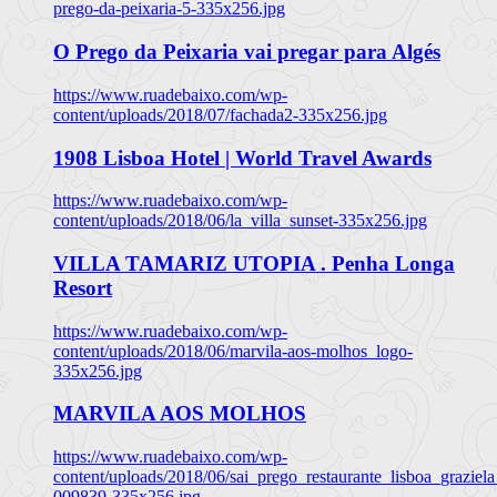
prego-da-peixaria-5-335x256.jpg
O Prego da Peixaria vai pregar para Algés
https://www.ruadebaixo.com/wp-
content/uploads/2018/07/fachada2-335x256.jpg
1908 Lisboa Hotel | World Travel Awards
https://www.ruadebaixo.com/wp-
content/uploads/2018/06/la_villa_sunset-335x256.jpg
VILLA TAMARIZ UTOPIA . Penha Longa
Resort
https://www.ruadebaixo.com/wp-
content/uploads/2018/06/marvila-aos-molhos_logo-
335x256.jpg
MARVILA AOS MOLHOS
https://www.ruadebaixo.com/wp-
content/uploads/2018/06/sai_prego_restaurante_lisboa_graziela
009839-335x256.jpg