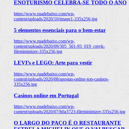
ENOTURISMO CELEBRA-SE TODO O ANO
https://www.ruadebaixo.com/wp-
content/uploads/2020/10/image1-335x256.jpg
5 elementos essenciais para o bem-estar
https://www.ruadebaixo.com/wp-
content/uploads/2020/09/305_501-93_019_cmyk-
fileminimizer-335x256.jpg
LEVI’s e LEGO: Arte para vestir
https://www.ruadebaixo.com/wp-
content/uploads/2020/08/apostas-online-top-casinos-
335x256.jpg
Casinos online em Portugal
https://www.ruadebaixo.com/wp-
content/uploads/2020/07/h0a3723-fileminimizer-335x256.jpg
O LARGO DO PAÇO É O RESTAURANTE