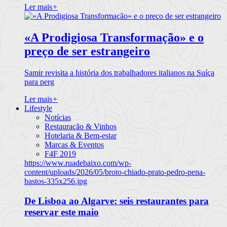
Ler mais
+
«A Prodigiosa Transformação» e o
preço de ser estrangeiro
Samir revisita a história dos trabalhadores italianos na Suíça
para perg
Ler mais
+
Lifestyle
Notícias
Restauração & Vinhos
Hotelaria & Bem-estar
Marcas & Eventos
F4F 2019
https://www.ruadebaixo.com/wp-
content/uploads/2026/05/broto-chiado-prato-pedro-pena-
bastos-335x256.jpg
De Lisboa ao Algarve: seis restaurantes para
reservar este maio