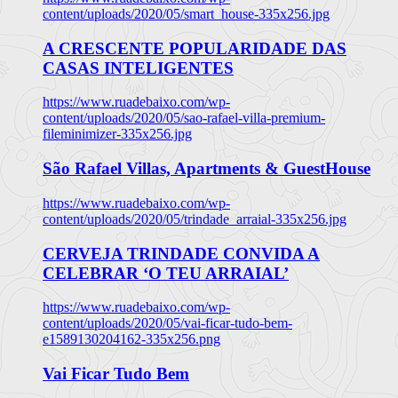
content/uploads/2020/05/smart_house-335x256.jpg
A CRESCENTE POPULARIDADE DAS
CASAS INTELIGENTES
https://www.ruadebaixo.com/wp-
content/uploads/2020/05/sao-rafael-villa-premium-
fileminimizer-335x256.jpg
São Rafael Villas, Apartments & GuestHouse
https://www.ruadebaixo.com/wp-
content/uploads/2020/05/trindade_arraial-335x256.jpg
CERVEJA TRINDADE CONVIDA A
CELEBRAR ‘O TEU ARRAIAL’
https://www.ruadebaixo.com/wp-
content/uploads/2020/05/vai-ficar-tudo-bem-
e1589130204162-335x256.png
Vai Ficar Tudo Bem