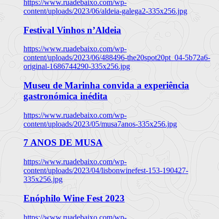
https://www.ruadebaixo.com/wp-
content/uploads/2023/06/aldeia-galega2-335x256.jpg
Festival Vinhos n’Aldeia
https://www.ruadebaixo.com/wp-
content/uploads/2023/06/488496-the20spot20pt_04-5b72a6-
original-1686744290-335x256.jpg
Museu de Marinha convida a experiência
gastronómica inédita
https://www.ruadebaixo.com/wp-
content/uploads/2023/05/musa7anos-335x256.jpg
7 ANOS DE MUSA
https://www.ruadebaixo.com/wp-
content/uploads/2023/04/lisbonwinefest-153-190427-
335x256.jpg
Enóphilo Wine Fest 2023
https://www.ruadebaixo.com/wp-