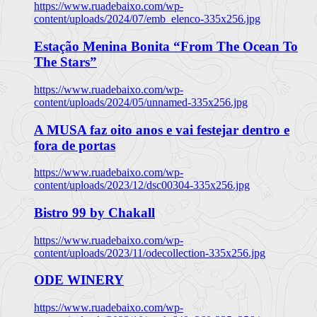
https://www.ruadebaixo.com/wp-
content/uploads/2024/07/emb_elenco-335x256.jpg
Estação Menina Bonita “From The Ocean To
The Stars”
https://www.ruadebaixo.com/wp-
content/uploads/2024/05/unnamed-335x256.jpg
A MUSA faz oito anos e vai festejar dentro e
fora de portas
https://www.ruadebaixo.com/wp-
content/uploads/2023/12/dsc00304-335x256.jpg
Bistro 99 by Chakall
https://www.ruadebaixo.com/wp-
content/uploads/2023/11/odecollection-335x256.jpg
ODE WINERY
https://www.ruadebaixo.com/wp-