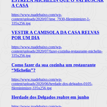
ESTRELA MICHELIN QUE O VAI BUSCAR
A CASA
https://www.ruadebaixo.com/wp-
content/uploads/2020/07/img_7930-fileminimizer-1-
335x256.jpg
VESTIR A CAMISOLA DA CASA RELVAS
POR UM DIA
https://www.ruadebaixo.com/wp-
content/uploads/2020/07/fazer-cozinha-restaurante-michelin-
335x256.jpg
Como fazer da sua cozinha um restaurante
“Michelin”?
https://www.ruadebaixo.com/wp-
content/uploads/2020/06/herdade-dos-delgados-0105-
fileminimizer-335x256.jpg
Herdade dos Delgados reabre em junho
https://www.ruadebaixo.com/wp-