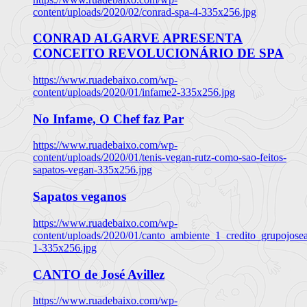
content/uploads/2020/02/conrad-spa-4-335x256.jpg
CONRAD ALGARVE APRESENTA
CONCEITO REVOLUCIONÁRIO DE SPA
https://www.ruadebaixo.com/wp-
content/uploads/2020/01/infame2-335x256.jpg
No Infame, O Chef faz Par
https://www.ruadebaixo.com/wp-
content/uploads/2020/01/tenis-vegan-rutz-como-sao-feitos-
sapatos-vegan-335x256.jpg
Sapatos veganos
https://www.ruadebaixo.com/wp-
content/uploads/2020/01/canto_ambiente_1_credito_grupojosea
1-335x256.jpg
CANTO de José Avillez
https://www.ruadebaixo.com/wp-