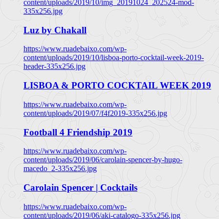
content/uploads/2019/10/img_20191024_202524-mod-
335x256.jpg
Luz by Chakall
https://www.ruadebaixo.com/wp-
content/uploads/2019/10/lisboa-porto-cocktail-week-2019-
header-335x256.jpg
LISBOA & PORTO COCKTAIL WEEK 2019
https://www.ruadebaixo.com/wp-
content/uploads/2019/07/f4f2019-335x256.jpg
Football 4 Friendship 2019
https://www.ruadebaixo.com/wp-
content/uploads/2019/06/carolain-spencer-by-hugo-
macedo_2-335x256.jpg
Carolain Spencer | Cocktails
https://www.ruadebaixo.com/wp-
content/uploads/2019/06/aki-catalogo-335x256.jpg