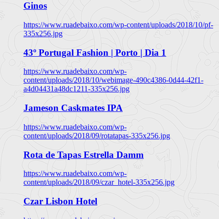
Ginos
https://www.ruadebaixo.com/wp-content/uploads/2018/10/pf-
335x256.jpg
43º Portugal Fashion | Porto | Dia 1
https://www.ruadebaixo.com/wp-
content/uploads/2018/10/webimage-490c4386-0d44-42f1-
a4d04431a48dc1211-335x256.jpg
Jameson Caskmates IPA
https://www.ruadebaixo.com/wp-
content/uploads/2018/09/rotatapas-335x256.jpg
Rota de Tapas Estrella Damm
https://www.ruadebaixo.com/wp-
content/uploads/2018/09/czar_hotel-335x256.jpg
Czar Lisbon Hotel