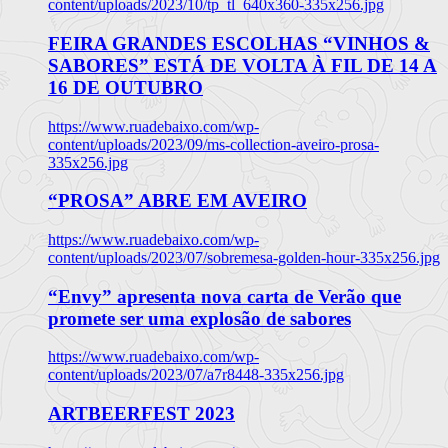
content/uploads/2023/10/tp_tl_640x360-335x256.jpg
FEIRA GRANDES ESCOLHAS “VINHOS &
SABORES” ESTÁ DE VOLTA À FIL DE 14 A
16 DE OUTUBRO
https://www.ruadebaixo.com/wp-
content/uploads/2023/09/ms-collection-aveiro-prosa-
335x256.jpg
“PROSA” ABRE EM AVEIRO
https://www.ruadebaixo.com/wp-
content/uploads/2023/07/sobremesa-golden-hour-335x256.jpg
“Envy” apresenta nova carta de Verão que
promete ser uma explosão de sabores
https://www.ruadebaixo.com/wp-
content/uploads/2023/07/a7r8448-335x256.jpg
ARTBEERFEST 2023