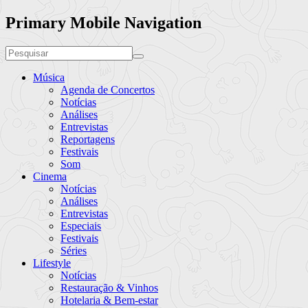
Primary Mobile Navigation
Música
Agenda de Concertos
Notícias
Análises
Entrevistas
Reportagens
Festivais
Som
Cinema
Notícias
Análises
Entrevistas
Especiais
Festivais
Séries
Lifestyle
Notícias
Restauração & Vinhos
Hotelaria & Bem-estar