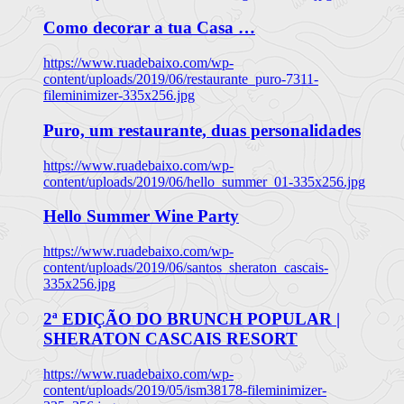
Como decorar a tua Casa …
https://www.ruadebaixo.com/wp-
content/uploads/2019/06/restaurante_puro-7311-
fileminimizer-335x256.jpg
Puro, um restaurante, duas personalidades
https://www.ruadebaixo.com/wp-
content/uploads/2019/06/hello_summer_01-335x256.jpg
Hello Summer Wine Party
https://www.ruadebaixo.com/wp-
content/uploads/2019/06/santos_sheraton_cascais-
335x256.jpg
2ª EDIÇÃO DO BRUNCH POPULAR |
SHERATON CASCAIS RESORT
https://www.ruadebaixo.com/wp-
content/uploads/2019/05/ism38178-fileminimizer-