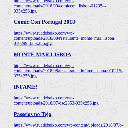
https://www.ruadebaixo.com/wp-
content/uploads/2018/09/comiccon_lisboa-012354-
335x256.jpg
Comic Con Portugal 2018
https://www.ruadebaixo.com/wp-
content/uploads/2018/08/restaurante_monte_mar_lisboa-
010299-335x256.jpg
MONTE MAR LISBOA
https://www.ruadebaixo.com/wp-
content/uploads/2018/08/restaurante_infame_lisboa-010215-
335x256.jpg
INFAME!
https://www.ruadebaixo.com/wp-
content/uploads/2018/07/dsc2353-335x256.jpg
Passeios no Tejo
https://www.ruadebaixo.com/wp-content/uploads/2018/07/o-