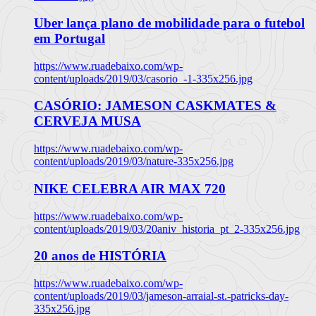
Uber lança plano de mobilidade para o futebol
em Portugal
https://www.ruadebaixo.com/wp-
content/uploads/2019/03/casorio_-1-335x256.jpg
CASÓRIO: JAMESON CASKMATES &
CERVEJA MUSA
https://www.ruadebaixo.com/wp-
content/uploads/2019/03/nature-335x256.jpg
NIKE CELEBRA AIR MAX 720
https://www.ruadebaixo.com/wp-
content/uploads/2019/03/20aniv_historia_pt_2-335x256.jpg
20 anos de HISTÓRIA
https://www.ruadebaixo.com/wp-
content/uploads/2019/03/jameson-arraial-st.-patricks-day-
335x256.jpg