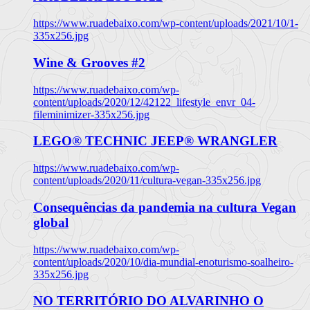
https://www.ruadebaixo.com/wp-content/uploads/2021/10/1-
335x256.jpg
Wine & Grooves #2
https://www.ruadebaixo.com/wp-
content/uploads/2020/12/42122_lifestyle_envr_04-
fileminimizer-335x256.jpg
LEGO® TECHNIC JEEP® WRANGLER
https://www.ruadebaixo.com/wp-
content/uploads/2020/11/cultura-vegan-335x256.jpg
Consequências da pandemia na cultura Vegan
global
https://www.ruadebaixo.com/wp-
content/uploads/2020/10/dia-mundial-enoturismo-soalheiro-
335x256.jpg
NO TERRITÓRIO DO ALVARINHO O