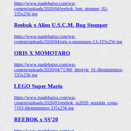
https://www.ruadebaixo.com/wp-
content/uploads/2020/04/reebok_bug_stomper_02-
335x256.jpg
Reebok x Alien U.S.C.M. Bug Stomper
https://www.ruadebaixo.com/wp-
content/uploads/2020/04/oris-x-momotaro-13-335x256.jpg
ORIS X MOMOTARO
https://www.ruadebaixo.com/wp-
content/uploads/2020/04/71360_lifestyle_01-fileminimizer-
335x256.jpg
LEGO Super Mario
https://www.ruadebaixo.com/wp-
content/uploads/2020/03/reebok_ss2020_graziela_costa-
7193-fileminimizer-335x256.jpg
REEBOK x SS’20
https://www.ruadebaixo.com/wp-