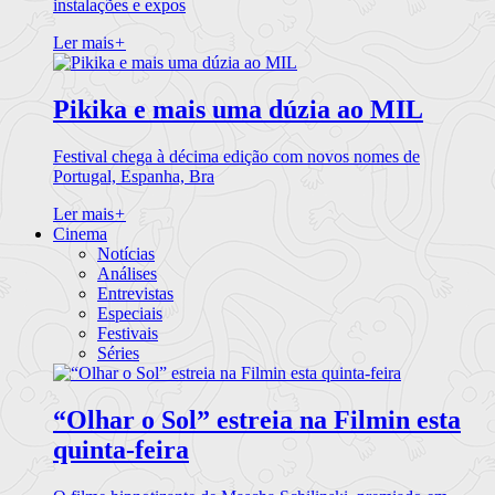
instalações e expos
Ler mais
+
Pikika e mais uma dúzia ao MIL
Festival chega à décima edição com novos nomes de
Portugal, Espanha, Bra
Ler mais
+
Cinema
Notícias
Análises
Entrevistas
Especiais
Festivais
Séries
“Olhar o Sol” estreia na Filmin esta
quinta-feira