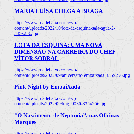
MARIA LUÍSA CHEGA A BRAGA
https://www.ruadebaixo.com/wp-
content/uploads/2022/10/lota-da-esquina-sala-agua-2-
335x256.jpg
LOTA DA ESQUINA: UMA NOVA
DIMENSÃO NA CARREIRA DO CHEF
VÍTOR SOBRAL
https://www.ruadebaixo.com/wp-
content/uploads/2022/09/aniversario-embaixada-335x256.jpg
Pink Night by EmbaiXada
https://www.ruadebaixo.com/wp-
content/uploads/2022/09/img_9030-335x256.jpg
“O Nascimento de Neptunia”, nas Oficinas
Marques
https://www.ruadebaixo.com/wp-