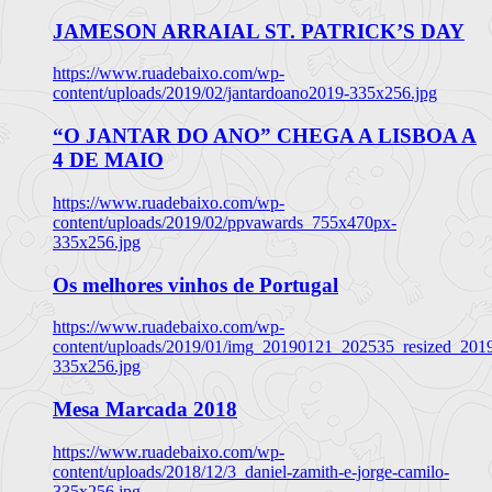
JAMESON ARRAIAL ST. PATRICK’S DAY
https://www.ruadebaixo.com/wp-
content/uploads/2019/02/jantardoano2019-335x256.jpg
“O JANTAR DO ANO” CHEGA A LISBOA A
4 DE MAIO
https://www.ruadebaixo.com/wp-
content/uploads/2019/02/ppvawards_755x470px-
335x256.jpg
Os melhores vinhos de Portugal
https://www.ruadebaixo.com/wp-
content/uploads/2019/01/img_20190121_202535_resized_20
335x256.jpg
Mesa Marcada 2018
https://www.ruadebaixo.com/wp-
content/uploads/2018/12/3_daniel-zamith-e-jorge-camilo-
335x256.jpg