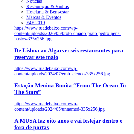
Notícias
Restauração & Vinhos
Hotelaria & Bem-estar
Marcas & Eventos
F4F 2019
https://www.ruadebaixo.com/wp-
content/uploads/2026/05/broto-chiado-prato-pedro-pena-
bastos-335x256.jpg
De Lisboa ao Algarve: seis restaurantes para
reservar este maio
https://www.ruadebaixo.com/wp-
content/uploads/2024/07/emb_elenco-335x256.jpg
Estação Menina Bonita “From The Ocean To
The Stars”
https://www.ruadebaixo.com/wp-
content/uploads/2024/05/unnamed-335x256.jpg
A MUSA faz oito anos e vai festejar dentro e
fora de portas