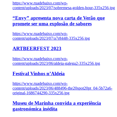
https://www.ruadebaixo.com/wp-
content/uploads/2023/07/sobremesa-golden-hour-335x256.jpg
“Envy” apresenta nova carta de Verão que
promete ser uma explosão de sabores
https://www.ruadebaixo.com/wp-
content/uploads/2023/07/a7r8448-335x256.jpg
ARTBEERFEST 2023
https://www.ruadebaixo.com/wp-
content/uploads/2023/06/aldeia-galega2-335x256.jpg
Festival Vinhos n’Aldeia
https://www.ruadebaixo.com/wp-
content/uploads/2023/06/488496-the20spot20pt_04-5b72a6-
original-1686744290-335x256.jpg
Museu de Marinha convida a experiência
gastronómica inédita