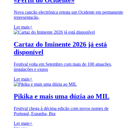
«Perfil do Ocidente»
Nova canção electrónica retrata um Ocidente em permanente
representação,
Ler mais
+
Cartaz do Iminente 2026 já está
disponível
Festival volta em Setembro com mais de 100 atuações,
instalações e expos
Ler mais
+
Pikika e mais uma dúzia ao MIL
Festival chega à décima edição com novos nomes de
Portugal, Espanha, Bra
Ler mais
+