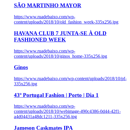
SÃO MARTINHO MAYOR
https://www.ruadebaixo.com/wp-
content/uploads/2018/10/old_fashion_week-335x256.jpg
HAVANA CLUB 7 JUNTA-SE À OLD
FASHIONED WEEK
https://www.ruadebaixo.com/wp-
content/uploads/2018/10/ginos_home-335x256.jpg
Ginos
https://www.ruadebaixo.com/wp-content/uploads/2018/10/pf-
335x256.jpg
43º Portugal Fashion | Porto | Dia 1
https://www.ruadebaixo.com/wp-
content/uploads/2018/10/webimage-490c4386-0d44-42f1-
a4d04431a48dc1211-335x256.jpg
Jameson Caskmates IPA