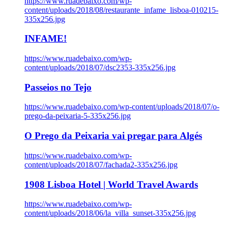
https://www.ruadebaixo.com/wp-
content/uploads/2018/08/restaurante_infame_lisboa-010215-
335x256.jpg
INFAME!
https://www.ruadebaixo.com/wp-
content/uploads/2018/07/dsc2353-335x256.jpg
Passeios no Tejo
https://www.ruadebaixo.com/wp-content/uploads/2018/07/o-
prego-da-peixaria-5-335x256.jpg
O Prego da Peixaria vai pregar para Algés
https://www.ruadebaixo.com/wp-
content/uploads/2018/07/fachada2-335x256.jpg
1908 Lisboa Hotel | World Travel Awards
https://www.ruadebaixo.com/wp-
content/uploads/2018/06/la_villa_sunset-335x256.jpg