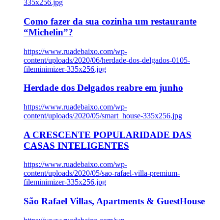
335x256.jpg
Como fazer da sua cozinha um restaurante
“Michelin”?
https://www.ruadebaixo.com/wp-
content/uploads/2020/06/herdade-dos-delgados-0105-
fileminimizer-335x256.jpg
Herdade dos Delgados reabre em junho
https://www.ruadebaixo.com/wp-
content/uploads/2020/05/smart_house-335x256.jpg
A CRESCENTE POPULARIDADE DAS
CASAS INTELIGENTES
https://www.ruadebaixo.com/wp-
content/uploads/2020/05/sao-rafael-villa-premium-
fileminimizer-335x256.jpg
São Rafael Villas, Apartments & GuestHouse