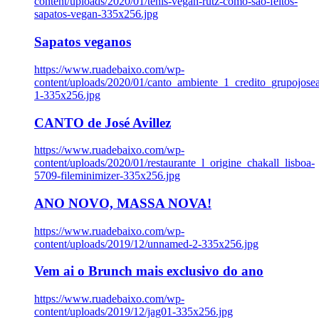
content/uploads/2020/01/tenis-vegan-rutz-como-sao-feitos-
sapatos-vegan-335x256.jpg
Sapatos veganos
https://www.ruadebaixo.com/wp-
content/uploads/2020/01/canto_ambiente_1_credito_grupojosea
1-335x256.jpg
CANTO de José Avillez
https://www.ruadebaixo.com/wp-
content/uploads/2020/01/restaurante_l_origine_chakall_lisboa-
5709-fileminimizer-335x256.jpg
ANO NOVO, MASSA NOVA!
https://www.ruadebaixo.com/wp-
content/uploads/2019/12/unnamed-2-335x256.jpg
Vem ai o Brunch mais exclusivo do ano
https://www.ruadebaixo.com/wp-
content/uploads/2019/12/jag01-335x256.jpg