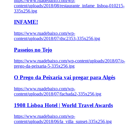
https://www.ruadebaixo.com/wp-
content/uploads/2018/08/restaurante_infame_lisboa-010215-
335x256.jpg
INFAME!
https://www.ruadebaixo.com/wp-
content/uploads/2018/07/dsc2353-335x256.jpg
Passeios no Tejo
https://www.ruadebaixo.com/wp-content/uploads/2018/07/o-
prego-da-peixaria-5-335x256.jpg
O Prego da Peixaria vai pregar para Algés
https://www.ruadebaixo.com/wp-
content/uploads/2018/07/fachada2-335x256.jpg
1908 Lisboa Hotel | World Travel Awards
https://www.ruadebaixo.com/wp-
content/uploads/2018/06/la_villa_sunset-335x256.jpg