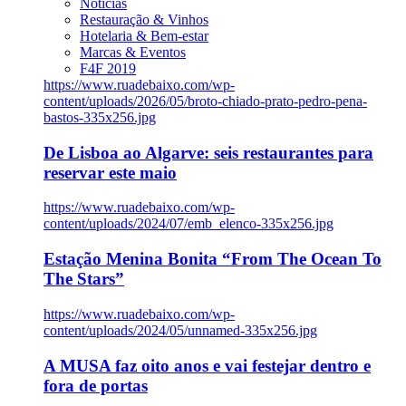
Notícias
Restauração & Vinhos
Hotelaria & Bem-estar
Marcas & Eventos
F4F 2019
https://www.ruadebaixo.com/wp-
content/uploads/2026/05/broto-chiado-prato-pedro-pena-
bastos-335x256.jpg
De Lisboa ao Algarve: seis restaurantes para
reservar este maio
https://www.ruadebaixo.com/wp-
content/uploads/2024/07/emb_elenco-335x256.jpg
Estação Menina Bonita “From The Ocean To
The Stars”
https://www.ruadebaixo.com/wp-
content/uploads/2024/05/unnamed-335x256.jpg
A MUSA faz oito anos e vai festejar dentro e
fora de portas