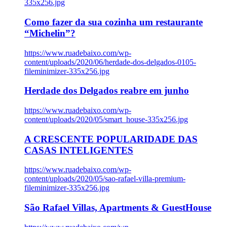
335x256.jpg
Como fazer da sua cozinha um restaurante
“Michelin”?
https://www.ruadebaixo.com/wp-
content/uploads/2020/06/herdade-dos-delgados-0105-
fileminimizer-335x256.jpg
Herdade dos Delgados reabre em junho
https://www.ruadebaixo.com/wp-
content/uploads/2020/05/smart_house-335x256.jpg
A CRESCENTE POPULARIDADE DAS
CASAS INTELIGENTES
https://www.ruadebaixo.com/wp-
content/uploads/2020/05/sao-rafael-villa-premium-
fileminimizer-335x256.jpg
São Rafael Villas, Apartments & GuestHouse