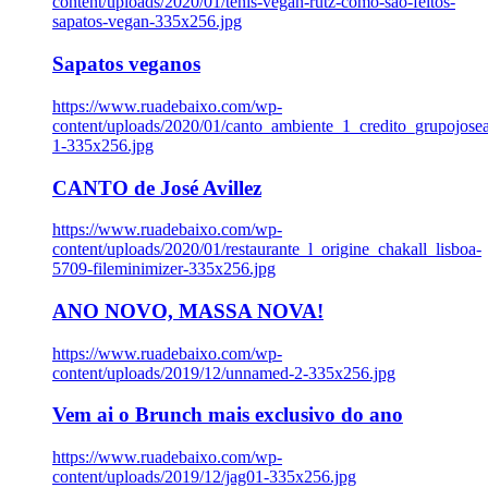
content/uploads/2020/01/tenis-vegan-rutz-como-sao-feitos-
sapatos-vegan-335x256.jpg
Sapatos veganos
https://www.ruadebaixo.com/wp-
content/uploads/2020/01/canto_ambiente_1_credito_grupojosea
1-335x256.jpg
CANTO de José Avillez
https://www.ruadebaixo.com/wp-
content/uploads/2020/01/restaurante_l_origine_chakall_lisboa-
5709-fileminimizer-335x256.jpg
ANO NOVO, MASSA NOVA!
https://www.ruadebaixo.com/wp-
content/uploads/2019/12/unnamed-2-335x256.jpg
Vem ai o Brunch mais exclusivo do ano
https://www.ruadebaixo.com/wp-
content/uploads/2019/12/jag01-335x256.jpg