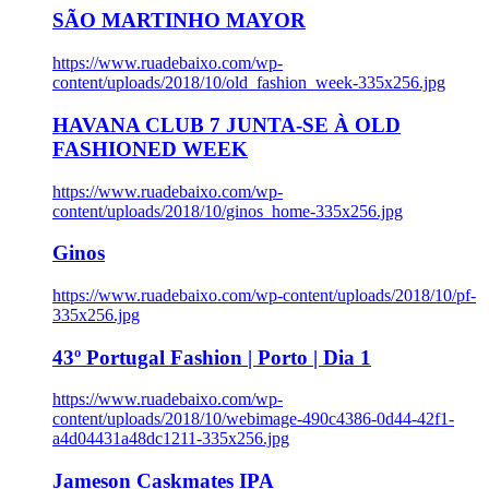
SÃO MARTINHO MAYOR
https://www.ruadebaixo.com/wp-
content/uploads/2018/10/old_fashion_week-335x256.jpg
HAVANA CLUB 7 JUNTA-SE À OLD
FASHIONED WEEK
https://www.ruadebaixo.com/wp-
content/uploads/2018/10/ginos_home-335x256.jpg
Ginos
https://www.ruadebaixo.com/wp-content/uploads/2018/10/pf-
335x256.jpg
43º Portugal Fashion | Porto | Dia 1
https://www.ruadebaixo.com/wp-
content/uploads/2018/10/webimage-490c4386-0d44-42f1-
a4d04431a48dc1211-335x256.jpg
Jameson Caskmates IPA