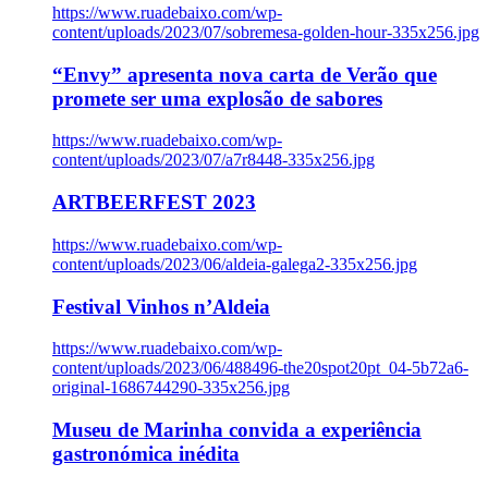
https://www.ruadebaixo.com/wp-
content/uploads/2023/07/sobremesa-golden-hour-335x256.jpg
“Envy” apresenta nova carta de Verão que
promete ser uma explosão de sabores
https://www.ruadebaixo.com/wp-
content/uploads/2023/07/a7r8448-335x256.jpg
ARTBEERFEST 2023
https://www.ruadebaixo.com/wp-
content/uploads/2023/06/aldeia-galega2-335x256.jpg
Festival Vinhos n’Aldeia
https://www.ruadebaixo.com/wp-
content/uploads/2023/06/488496-the20spot20pt_04-5b72a6-
original-1686744290-335x256.jpg
Museu de Marinha convida a experiência
gastronómica inédita