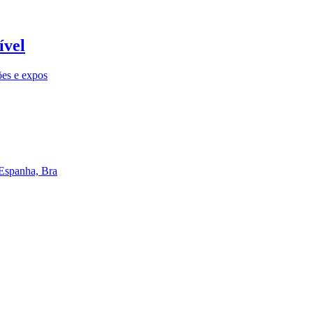
ível
ões e expos
 Espanha, Bra