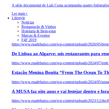
A série documental de Luís Costa acompanha quatro fotógrafo
Ler mais
+
Lifestyle
Notícias
Restauração & Vinhos
Hotelaria & Bem-estar
Marcas & Eventos
F4F 2019
https://www.ruadebaixo.com/wp-content/uploads/2026/05/brot
De Lisboa ao Algarve: seis restaurantes para res
https://www.ruadebaixo.com/wp-content/uploads/2024/07/emb
Estação Menina Bonita “From The Ocean To Th
https://www.ruadebaixo.com/wp-content/uploads/2024/05/un
A MUSA faz oito anos e vai festejar dentro e fora
https://www.ruadebaixo.com/wp-content/uploads/2023/12/dsc