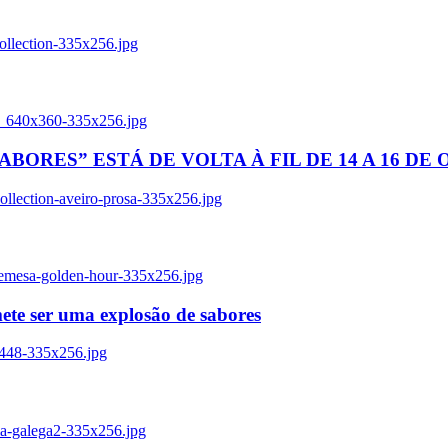
ollection-335x256.jpg
tl_640x360-335x256.jpg
BORES” ESTÁ DE VOLTA À FIL DE 14 A 16 DE
llection-aveiro-prosa-335x256.jpg
remesa-golden-hour-335x256.jpg
ete ser uma explosão de sabores
8448-335x256.jpg
ia-galega2-335x256.jpg