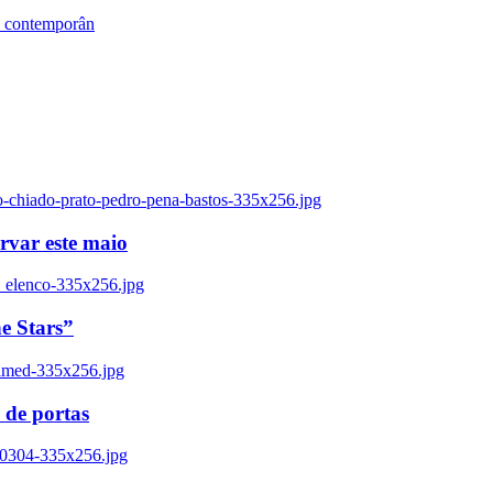
s contemporân
o-chiado-prato-pedro-pena-bastos-335x256.jpg
ervar este maio
_elenco-335x256.jpg
e Stars”
named-335x256.jpg
 de portas
00304-335x256.jpg