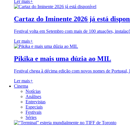
Ler mais
+
Cartaz do Iminente 2026 já está dispon
Festival volta em Setembro com mais de 100 atuações, instalaç
Ler mais
+
Pikika e mais uma dúzia ao MIL
Festival chega à décima edição com novos nomes de Portugal,
Ler mais
+
Cinema
Notícias
Análises
Entrevistas
Especiais
Festivais
Séries