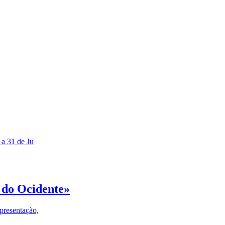
 a 31 de Ju
 do Ocidente»
presentação,