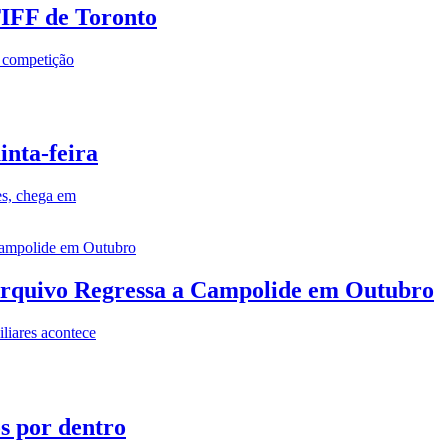
TIFF de Toronto
a competição
inta-feira
es, chega em
rquivo Regressa a Campolide em Outubro
iares acontece
os por dentro