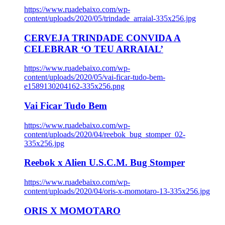
https://www.ruadebaixo.com/wp-
content/uploads/2020/05/trindade_arraial-335x256.jpg
CERVEJA TRINDADE CONVIDA A
CELEBRAR ‘O TEU ARRAIAL’
https://www.ruadebaixo.com/wp-
content/uploads/2020/05/vai-ficar-tudo-bem-
e1589130204162-335x256.png
Vai Ficar Tudo Bem
https://www.ruadebaixo.com/wp-
content/uploads/2020/04/reebok_bug_stomper_02-
335x256.jpg
Reebok x Alien U.S.C.M. Bug Stomper
https://www.ruadebaixo.com/wp-
content/uploads/2020/04/oris-x-momotaro-13-335x256.jpg
ORIS X MOMOTARO