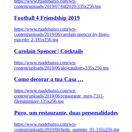
https://www.ruadebaixo.com/wp-
content/uploads/2019/07/f4f2019-335x256.jpg
Football 4 Friendship 2019
https://www.ruadebaixo.com/wp-
content/uploads/2019/06/carolain-spencer-by-hugo-
macedo_2-335x256.jpg
Carolain Spencer | Cocktails
https://www.ruadebaixo.com/wp-
content/uploads/2019/06/aki-catalogo-335x256.jpg
Como decorar a tua Casa …
https://www.ruadebaixo.com/wp-
content/uploads/2019/06/restaurante_puro-7311-
fileminimizer-335x256.jpg
Puro, um restaurante, duas personalidades
https://www.ruadebaixo.com/wp-
content/uploads/2019/06/hello_summer_01-335x256.jpg