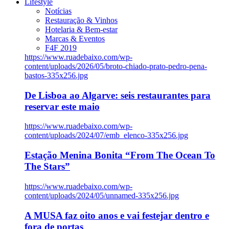
Lifestyle
Notícias
Restauração & Vinhos
Hotelaria & Bem-estar
Marcas & Eventos
F4F 2019
https://www.ruadebaixo.com/wp-
content/uploads/2026/05/broto-chiado-prato-pedro-pena-
bastos-335x256.jpg
De Lisboa ao Algarve: seis restaurantes para
reservar este maio
https://www.ruadebaixo.com/wp-
content/uploads/2024/07/emb_elenco-335x256.jpg
Estação Menina Bonita “From The Ocean To
The Stars”
https://www.ruadebaixo.com/wp-
content/uploads/2024/05/unnamed-335x256.jpg
A MUSA faz oito anos e vai festejar dentro e
fora de portas