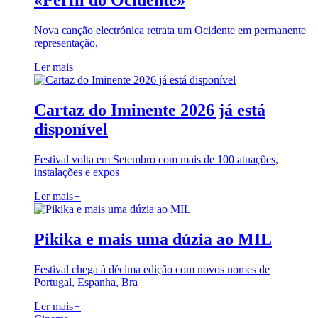
«Perfil do Ocidente»
Nova canção electrónica retrata um Ocidente em permanente
representação,
Ler mais
+
Cartaz do Iminente 2026 já está
disponível
Festival volta em Setembro com mais de 100 atuações,
instalações e expos
Ler mais
+
Pikika e mais uma dúzia ao MIL
Festival chega à décima edição com novos nomes de
Portugal, Espanha, Bra
Ler mais
+