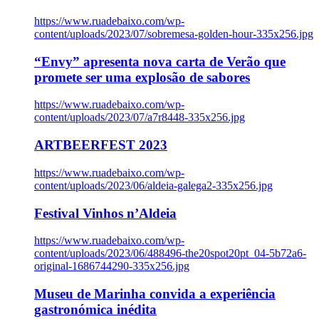
https://www.ruadebaixo.com/wp-
content/uploads/2023/07/sobremesa-golden-hour-335x256.jpg
“Envy” apresenta nova carta de Verão que
promete ser uma explosão de sabores
https://www.ruadebaixo.com/wp-
content/uploads/2023/07/a7r8448-335x256.jpg
ARTBEERFEST 2023
https://www.ruadebaixo.com/wp-
content/uploads/2023/06/aldeia-galega2-335x256.jpg
Festival Vinhos n’Aldeia
https://www.ruadebaixo.com/wp-
content/uploads/2023/06/488496-the20spot20pt_04-5b72a6-
original-1686744290-335x256.jpg
Museu de Marinha convida a experiência
gastronómica inédita