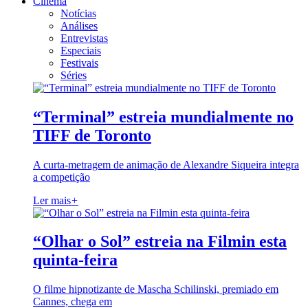
Cinema
Notícias
Análises
Entrevistas
Especiais
Festivais
Séries
“Terminal” estreia mundialmente no
TIFF de Toronto
A curta-metragem de animação de Alexandre Siqueira integra
a competição
Ler mais
+
“Olhar o Sol” estreia na Filmin esta
quinta-feira
O filme hipnotizante de Mascha Schilinski, premiado em
Cannes, chega em