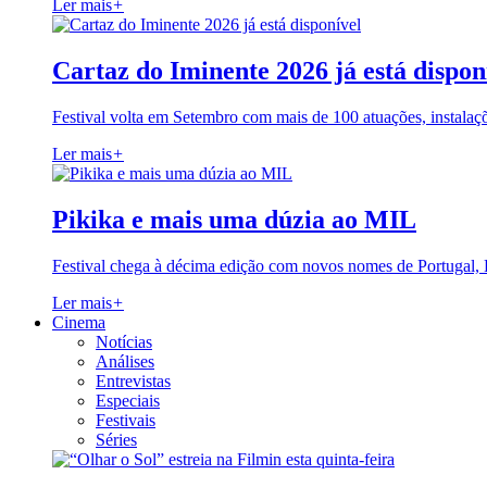
Ler mais
+
Cartaz do Iminente 2026 já está dispon
Festival volta em Setembro com mais de 100 atuações, instalaç
Ler mais
+
Pikika e mais uma dúzia ao MIL
Festival chega à décima edição com novos nomes de Portugal,
Ler mais
+
Cinema
Notícias
Análises
Entrevistas
Especiais
Festivais
Séries