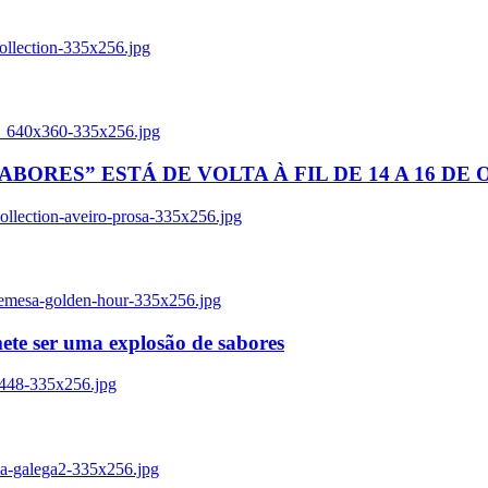
ollection-335x256.jpg
tl_640x360-335x256.jpg
BORES” ESTÁ DE VOLTA À FIL DE 14 A 16 DE
llection-aveiro-prosa-335x256.jpg
remesa-golden-hour-335x256.jpg
ete ser uma explosão de sabores
8448-335x256.jpg
ia-galega2-335x256.jpg