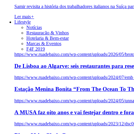
Samir revisita a história dos trabalhadores italianos na Suíça pa
Ler mais
+
Lifestyle
Notícias
Restauração & Vinhos
Hotelaria & Bem-estar
Marcas & Eventos
F4F 2019
https://www.ruadebaixo.com/wp-content/uploads/2026/05/brot
De Lisboa ao Algarve: seis restaurantes para res
https://www.ruadebaixo.com/wp-content/uploads/2024/07/emb
Estação Menina Bonita “From The Ocean To Th
https://www.ruadebaixo.com/wp-content/uploads/2024/05/un
A MUSA faz oito anos e vai festejar dentro e fora
https://www.ruadebaixo.com/wp-content/uploads/2023/12/dsc