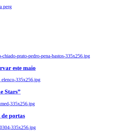
ra perg
o-chiado-prato-pedro-pena-bastos-335x256.jpg
ervar este maio
_elenco-335x256.jpg
e Stars”
named-335x256.jpg
 de portas
00304-335x256.jpg