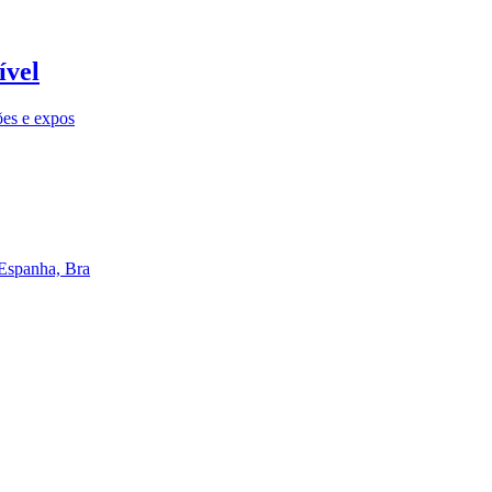
ível
ões e expos
 Espanha, Bra