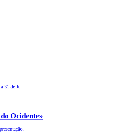
 a 31 de Ju
 do Ocidente»
presentação,