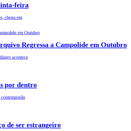
inta-feira
es, chega em
rquivo Regressa a Campolide em Outubro
iares acontece
os por dentro
s contemporân
o de ser estrangeiro