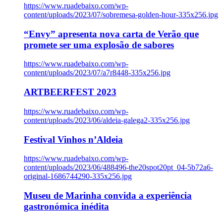
https://www.ruadebaixo.com/wp-
content/uploads/2023/07/sobremesa-golden-hour-335x256.jpg
“Envy” apresenta nova carta de Verão que
promete ser uma explosão de sabores
https://www.ruadebaixo.com/wp-
content/uploads/2023/07/a7r8448-335x256.jpg
ARTBEERFEST 2023
https://www.ruadebaixo.com/wp-
content/uploads/2023/06/aldeia-galega2-335x256.jpg
Festival Vinhos n’Aldeia
https://www.ruadebaixo.com/wp-
content/uploads/2023/06/488496-the20spot20pt_04-5b72a6-
original-1686744290-335x256.jpg
Museu de Marinha convida a experiência
gastronómica inédita