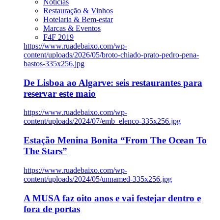
Notícias
Restauração & Vinhos
Hotelaria & Bem-estar
Marcas & Eventos
F4F 2019
https://www.ruadebaixo.com/wp-
content/uploads/2026/05/broto-chiado-prato-pedro-pena-
bastos-335x256.jpg
De Lisboa ao Algarve: seis restaurantes para
reservar este maio
https://www.ruadebaixo.com/wp-
content/uploads/2024/07/emb_elenco-335x256.jpg
Estação Menina Bonita “From The Ocean To
The Stars”
https://www.ruadebaixo.com/wp-
content/uploads/2024/05/unnamed-335x256.jpg
A MUSA faz oito anos e vai festejar dentro e
fora de portas