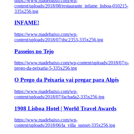
https://www.ruadebaixo.com/wp-
content/uploads/2018/08/restaurante_infame_lisboa-010215-
335x256.jpg
INFAME!
https://www.ruadebaixo.com/wp-
content/uploads/2018/07/dsc2353-335x256.jpg
Passeios no Tejo
https://www.ruadebaixo.com/wp-content/uploads/2018/07/o-
prego-da-peixaria-5-335x256.jpg
O Prego da Peixaria vai pregar para Algés
https://www.ruadebaixo.com/wp-
content/uploads/2018/07/fachada2-335x256.jpg
1908 Lisboa Hotel | World Travel Awards
https://www.ruadebaixo.com/wp-
content/uploads/2018/06/la_villa_sunset-335x256.jpg