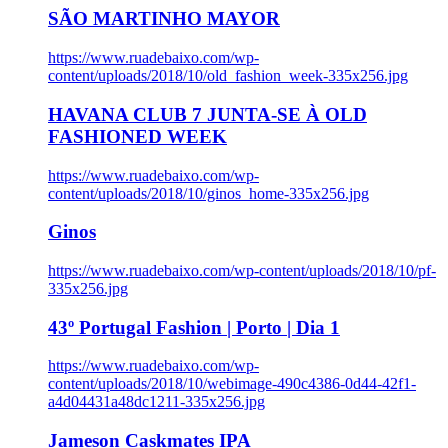
SÃO MARTINHO MAYOR
https://www.ruadebaixo.com/wp-
content/uploads/2018/10/old_fashion_week-335x256.jpg
HAVANA CLUB 7 JUNTA-SE À OLD
FASHIONED WEEK
https://www.ruadebaixo.com/wp-
content/uploads/2018/10/ginos_home-335x256.jpg
Ginos
https://www.ruadebaixo.com/wp-content/uploads/2018/10/pf-
335x256.jpg
43º Portugal Fashion | Porto | Dia 1
https://www.ruadebaixo.com/wp-
content/uploads/2018/10/webimage-490c4386-0d44-42f1-
a4d04431a48dc1211-335x256.jpg
Jameson Caskmates IPA