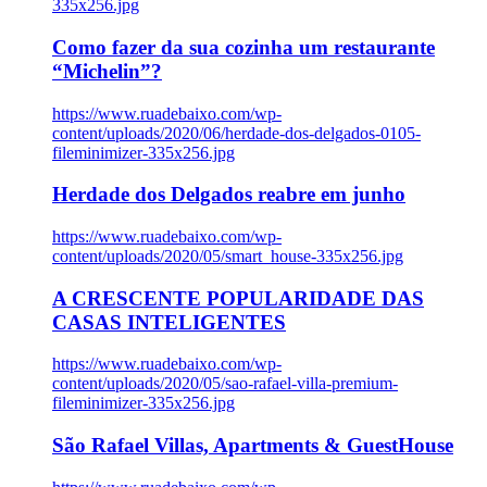
335x256.jpg
Como fazer da sua cozinha um restaurante
“Michelin”?
https://www.ruadebaixo.com/wp-
content/uploads/2020/06/herdade-dos-delgados-0105-
fileminimizer-335x256.jpg
Herdade dos Delgados reabre em junho
https://www.ruadebaixo.com/wp-
content/uploads/2020/05/smart_house-335x256.jpg
A CRESCENTE POPULARIDADE DAS
CASAS INTELIGENTES
https://www.ruadebaixo.com/wp-
content/uploads/2020/05/sao-rafael-villa-premium-
fileminimizer-335x256.jpg
São Rafael Villas, Apartments & GuestHouse