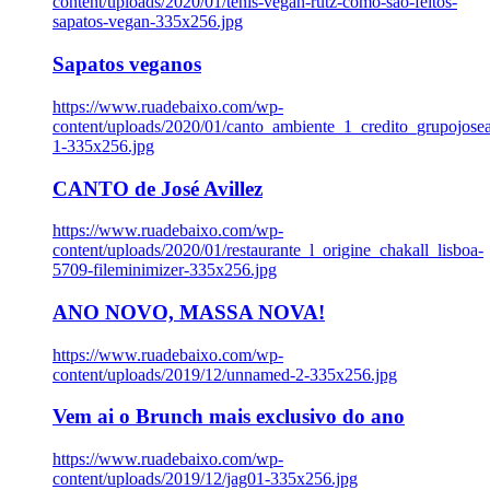
content/uploads/2020/01/tenis-vegan-rutz-como-sao-feitos-
sapatos-vegan-335x256.jpg
Sapatos veganos
https://www.ruadebaixo.com/wp-
content/uploads/2020/01/canto_ambiente_1_credito_grupojosea
1-335x256.jpg
CANTO de José Avillez
https://www.ruadebaixo.com/wp-
content/uploads/2020/01/restaurante_l_origine_chakall_lisboa-
5709-fileminimizer-335x256.jpg
ANO NOVO, MASSA NOVA!
https://www.ruadebaixo.com/wp-
content/uploads/2019/12/unnamed-2-335x256.jpg
Vem ai o Brunch mais exclusivo do ano
https://www.ruadebaixo.com/wp-
content/uploads/2019/12/jag01-335x256.jpg