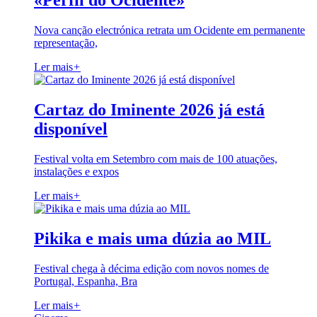
«Perfil do Ocidente»
Nova canção electrónica retrata um Ocidente em permanente
representação,
Ler mais
+
Cartaz do Iminente 2026 já está
disponível
Festival volta em Setembro com mais de 100 atuações,
instalações e expos
Ler mais
+
Pikika e mais uma dúzia ao MIL
Festival chega à décima edição com novos nomes de
Portugal, Espanha, Bra
Ler mais
+