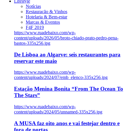
Lifestyle
Notícias
Restauração & Vinhos
Hotelaria & Bem-estar
Marcas & Eventos
F4F 2019
https://www.ruadebaixo.com/wp-
content/uploads/2026/05/broto-chiado-prato-pedro-pena-
bastos-335x256.jpg
De Lisboa ao Algarve: seis restaurantes para
reservar este maio
https://www.ruadebaixo.com/wp-
content/uploads/2024/07/emb_elenco-335x256.jpg
Estação Menina Bonita “From The Ocean To
The Stars”
https://www.ruadebaixo.com/wp-
content/uploads/2024/05/unnamed-335x256.jpg
A MUSA faz oito anos e vai festejar dentro e
fora de portas