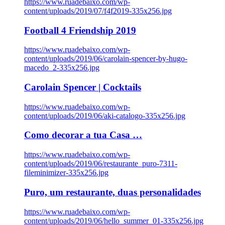
https://www.ruadebaixo.com/wp-
content/uploads/2019/07/f4f2019-335x256.jpg
Football 4 Friendship 2019
https://www.ruadebaixo.com/wp-
content/uploads/2019/06/carolain-spencer-by-hugo-
macedo_2-335x256.jpg
Carolain Spencer | Cocktails
https://www.ruadebaixo.com/wp-
content/uploads/2019/06/aki-catalogo-335x256.jpg
Como decorar a tua Casa …
https://www.ruadebaixo.com/wp-
content/uploads/2019/06/restaurante_puro-7311-
fileminimizer-335x256.jpg
Puro, um restaurante, duas personalidades
https://www.ruadebaixo.com/wp-
content/uploads/2019/06/hello_summer_01-335x256.jpg