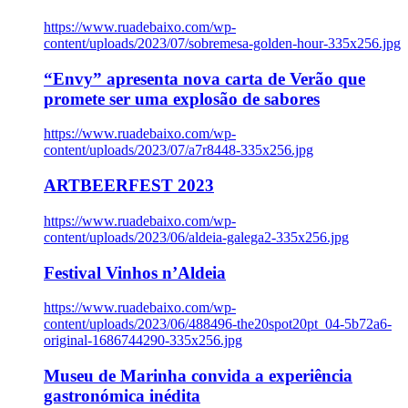
https://www.ruadebaixo.com/wp-
content/uploads/2023/07/sobremesa-golden-hour-335x256.jpg
“Envy” apresenta nova carta de Verão que
promete ser uma explosão de sabores
https://www.ruadebaixo.com/wp-
content/uploads/2023/07/a7r8448-335x256.jpg
ARTBEERFEST 2023
https://www.ruadebaixo.com/wp-
content/uploads/2023/06/aldeia-galega2-335x256.jpg
Festival Vinhos n’Aldeia
https://www.ruadebaixo.com/wp-
content/uploads/2023/06/488496-the20spot20pt_04-5b72a6-
original-1686744290-335x256.jpg
Museu de Marinha convida a experiência
gastronómica inédita