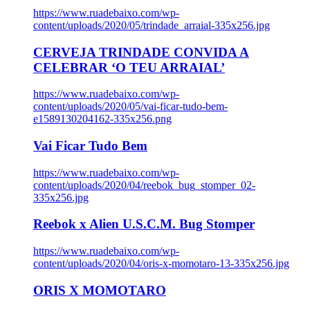
https://www.ruadebaixo.com/wp-
content/uploads/2020/05/trindade_arraial-335x256.jpg
CERVEJA TRINDADE CONVIDA A
CELEBRAR ‘O TEU ARRAIAL’
https://www.ruadebaixo.com/wp-
content/uploads/2020/05/vai-ficar-tudo-bem-
e1589130204162-335x256.png
Vai Ficar Tudo Bem
https://www.ruadebaixo.com/wp-
content/uploads/2020/04/reebok_bug_stomper_02-
335x256.jpg
Reebok x Alien U.S.C.M. Bug Stomper
https://www.ruadebaixo.com/wp-
content/uploads/2020/04/oris-x-momotaro-13-335x256.jpg
ORIS X MOMOTARO