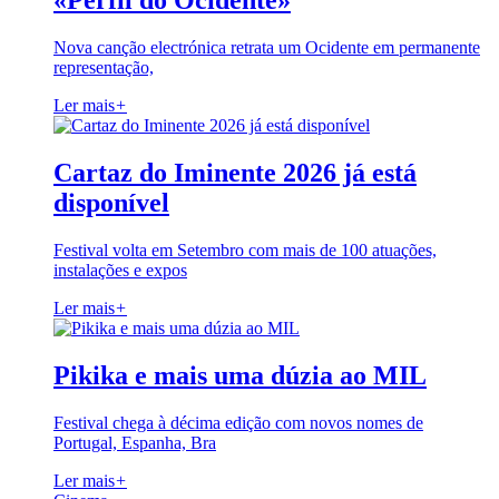
«Perfil do Ocidente»
Nova canção electrónica retrata um Ocidente em permanente
representação,
Ler mais
+
Cartaz do Iminente 2026 já está
disponível
Festival volta em Setembro com mais de 100 atuações,
instalações e expos
Ler mais
+
Pikika e mais uma dúzia ao MIL
Festival chega à décima edição com novos nomes de
Portugal, Espanha, Bra
Ler mais
+