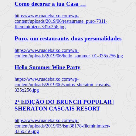
Como decorar a tua Casa …
https://www.ruadebaixo.com/wp-
content/uploads/2019/06/restaurante_puro-7311-
fileminimizer-335x256.jpg
Puro, um restaurante, duas personalidades
https://www.ruadebaixo.com/wp-
content/uploads/2019/06/hello_summer_01-335x256.jpg
Hello Summer Wine Party
https://www.ruadebaixo.com/wp-
content/uploads/2019/06/santos_sheraton_cascais-
335x256.jpg
2ª EDIÇÃO DO BRUNCH POPULAR |
SHERATON CASCAIS RESORT
https://www.ruadebaixo.com/wp-
content/uploads/2019/05/ism38178-fileminimizer-
335x256.jpg