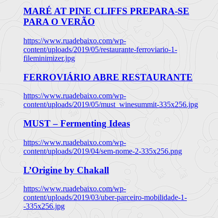
MARÉ AT PINE CLIFFS PREPARA-SE
PARA O VERÃO
https://www.ruadebaixo.com/wp-
content/uploads/2019/05/restaurante-ferroviario-1-
fileminimizer.jpg
FERROVIÁRIO ABRE RESTAURANTE
https://www.ruadebaixo.com/wp-
content/uploads/2019/05/must_winesummit-335x256.jpg
MUST – Fermenting Ideas
https://www.ruadebaixo.com/wp-
content/uploads/2019/04/sem-nome-2-335x256.png
L’Origine by Chakall
https://www.ruadebaixo.com/wp-
content/uploads/2019/03/uber-parceiro-mobilidade-1-
-335x256.jpg