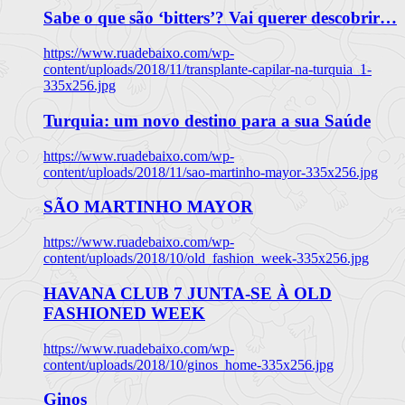
Sabe o que são ‘bitters’? Vai querer descobrir…
https://www.ruadebaixo.com/wp-
content/uploads/2018/11/transplante-capilar-na-turquia_1-
335x256.jpg
Turquia: um novo destino para a sua Saúde
https://www.ruadebaixo.com/wp-
content/uploads/2018/11/sao-martinho-mayor-335x256.jpg
SÃO MARTINHO MAYOR
https://www.ruadebaixo.com/wp-
content/uploads/2018/10/old_fashion_week-335x256.jpg
HAVANA CLUB 7 JUNTA-SE À OLD
FASHIONED WEEK
https://www.ruadebaixo.com/wp-
content/uploads/2018/10/ginos_home-335x256.jpg
Ginos