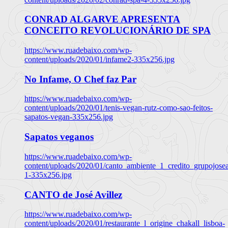
CONRAD ALGARVE APRESENTA
CONCEITO REVOLUCIONÁRIO DE SPA
https://www.ruadebaixo.com/wp-
content/uploads/2020/01/infame2-335x256.jpg
No Infame, O Chef faz Par
https://www.ruadebaixo.com/wp-
content/uploads/2020/01/tenis-vegan-rutz-como-sao-feitos-
sapatos-vegan-335x256.jpg
Sapatos veganos
https://www.ruadebaixo.com/wp-
content/uploads/2020/01/canto_ambiente_1_credito_grupojosea
1-335x256.jpg
CANTO de José Avillez
https://www.ruadebaixo.com/wp-
content/uploads/2020/01/restaurante_l_origine_chakall_lisboa-