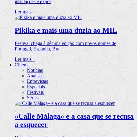
instalações e expos
Ler mais
+
Pikika e mais uma dúzia ao MIL
Festival chega à décima edição com novos nomes de
Portugal, Espanha, Bra
Ler mais
+
Cinema
Notícias
Análises
Entrevistas
Especiais
Festivais
Séries
«Calle Málaga» e a casa que se recusa
a esquecer