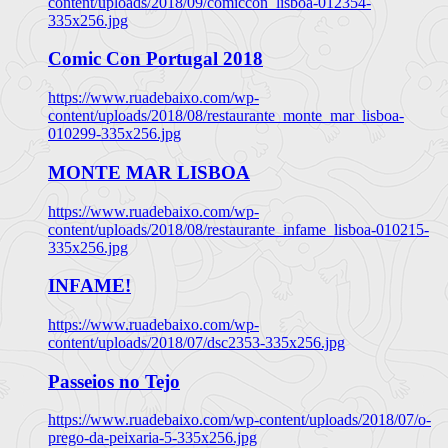
content/uploads/2018/09/comiccon_lisboa-012354-
335x256.jpg
Comic Con Portugal 2018
https://www.ruadebaixo.com/wp-
content/uploads/2018/08/restaurante_monte_mar_lisboa-
010299-335x256.jpg
MONTE MAR LISBOA
https://www.ruadebaixo.com/wp-
content/uploads/2018/08/restaurante_infame_lisboa-010215-
335x256.jpg
INFAME!
https://www.ruadebaixo.com/wp-
content/uploads/2018/07/dsc2353-335x256.jpg
Passeios no Tejo
https://www.ruadebaixo.com/wp-content/uploads/2018/07/o-
prego-da-peixaria-5-335x256.jpg