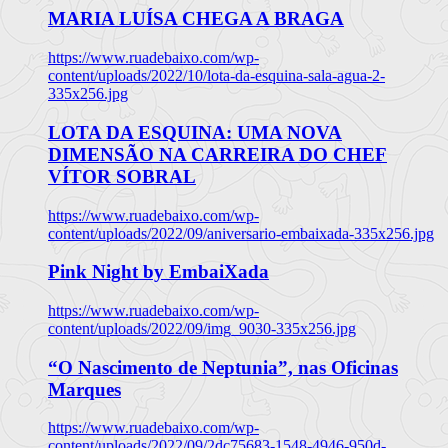
MARIA LUÍSA CHEGA A BRAGA
https://www.ruadebaixo.com/wp-
content/uploads/2022/10/lota-da-esquina-sala-agua-2-
335x256.jpg
LOTA DA ESQUINA: UMA NOVA
DIMENSÃO NA CARREIRA DO CHEF
VÍTOR SOBRAL
https://www.ruadebaixo.com/wp-
content/uploads/2022/09/aniversario-embaixada-335x256.jpg
Pink Night by EmbaiXada
https://www.ruadebaixo.com/wp-
content/uploads/2022/09/img_9030-335x256.jpg
“O Nascimento de Neptunia”, nas Oficinas
Marques
https://www.ruadebaixo.com/wp-
content/uploads/2022/09/2dc75683-1548-4946-950d-