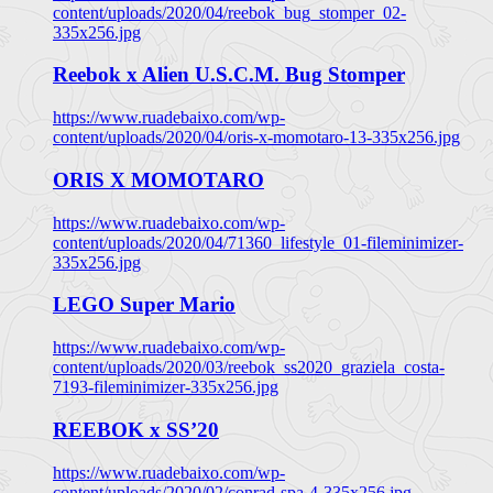
content/uploads/2020/04/reebok_bug_stomper_02-
335x256.jpg
Reebok x Alien U.S.C.M. Bug Stomper
https://www.ruadebaixo.com/wp-
content/uploads/2020/04/oris-x-momotaro-13-335x256.jpg
ORIS X MOMOTARO
https://www.ruadebaixo.com/wp-
content/uploads/2020/04/71360_lifestyle_01-fileminimizer-
335x256.jpg
LEGO Super Mario
https://www.ruadebaixo.com/wp-
content/uploads/2020/03/reebok_ss2020_graziela_costa-
7193-fileminimizer-335x256.jpg
REEBOK x SS’20
https://www.ruadebaixo.com/wp-
content/uploads/2020/02/conrad-spa-4-335x256.jpg