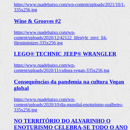
https://www.ruadebaixo.com/wp-content/uploads/2021/10/1-
335x256.jpg
Wine & Grooves #2
https://www.ruadebaixo.com/wp-
content/uploads/2020/12/42122_lifestyle_envr_04-
fileminimizer-335x256.jpg
LEGO® TECHNIC JEEP® WRANGLER
https://www.ruadebaixo.com/wp-
content/uploads/2020/11/cultura-vegan-335x256.jpg
Consequências da pandemia na cultura Vegan
global
https://www.ruadebaixo.com/wp-
content/uploads/2020/10/dia-mundial-enoturismo-soalheiro-
335x256.jpg
NO TERRITÓRIO DO ALVARINHO O
ENOTURISMO CELEBRA-SE TODO O ANO