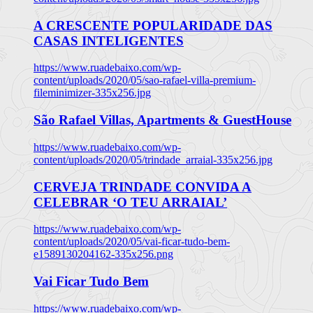
A CRESCENTE POPULARIDADE DAS
CASAS INTELIGENTES
https://www.ruadebaixo.com/wp-
content/uploads/2020/05/sao-rafael-villa-premium-
fileminimizer-335x256.jpg
São Rafael Villas, Apartments & GuestHouse
https://www.ruadebaixo.com/wp-
content/uploads/2020/05/trindade_arraial-335x256.jpg
CERVEJA TRINDADE CONVIDA A
CELEBRAR ‘O TEU ARRAIAL’
https://www.ruadebaixo.com/wp-
content/uploads/2020/05/vai-ficar-tudo-bem-
e1589130204162-335x256.png
Vai Ficar Tudo Bem
https://www.ruadebaixo.com/wp-