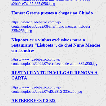
a2bb0ce74d87-335x256.jpeg
Honest Greens prestes a chegar ao Chiado
https://www.ruadebaixo.com/wp-
content/uploads/2022/08/chef-nuno-mendes_lisboeta-
335x256.jpeg
Niepoort cria vinhos exclusivos para o
restaurante “Lisboeta”, do chef Nuno Mendes,
em Londres
https://www.ruadebaixo.com/wp-
content/uploads/2022/07/escabeche-de-atum-335x256.jpg
RESTAURANTE IN.VULGAR RENOVA A
CARTA
https://www.ruadebaixo.com/wp-
content/uploads/2022/07/d6c2815-335x256.jpg
ARTBEERFEST 2022