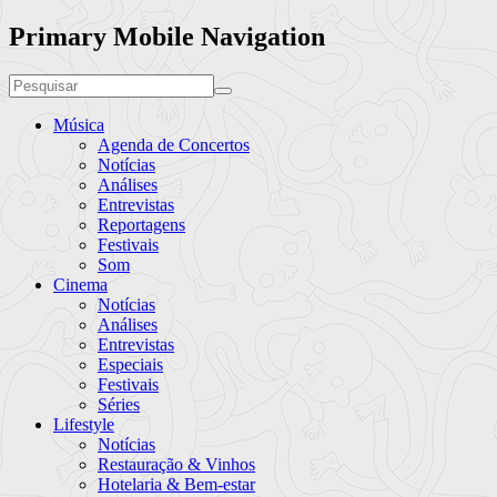
Primary Mobile Navigation
Música
Agenda de Concertos
Notícias
Análises
Entrevistas
Reportagens
Festivais
Som
Cinema
Notícias
Análises
Entrevistas
Especiais
Festivais
Séries
Lifestyle
Notícias
Restauração & Vinhos
Hotelaria & Bem-estar