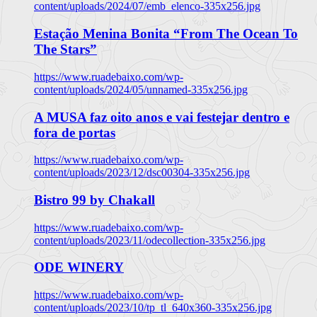
content/uploads/2024/07/emb_elenco-335x256.jpg
Estação Menina Bonita “From The Ocean To
The Stars”
https://www.ruadebaixo.com/wp-
content/uploads/2024/05/unnamed-335x256.jpg
A MUSA faz oito anos e vai festejar dentro e
fora de portas
https://www.ruadebaixo.com/wp-
content/uploads/2023/12/dsc00304-335x256.jpg
Bistro 99 by Chakall
https://www.ruadebaixo.com/wp-
content/uploads/2023/11/odecollection-335x256.jpg
ODE WINERY
https://www.ruadebaixo.com/wp-
content/uploads/2023/10/tp_tl_640x360-335x256.jpg