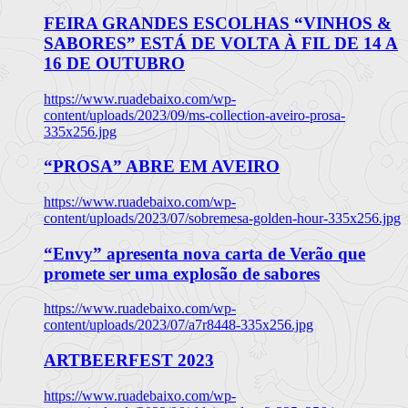
FEIRA GRANDES ESCOLHAS “VINHOS &
SABORES” ESTÁ DE VOLTA À FIL DE 14 A
16 DE OUTUBRO
https://www.ruadebaixo.com/wp-
content/uploads/2023/09/ms-collection-aveiro-prosa-
335x256.jpg
“PROSA” ABRE EM AVEIRO
https://www.ruadebaixo.com/wp-
content/uploads/2023/07/sobremesa-golden-hour-335x256.jpg
“Envy” apresenta nova carta de Verão que
promete ser uma explosão de sabores
https://www.ruadebaixo.com/wp-
content/uploads/2023/07/a7r8448-335x256.jpg
ARTBEERFEST 2023
https://www.ruadebaixo.com/wp-