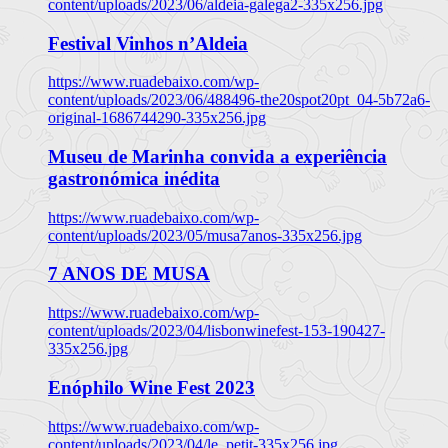
content/uploads/2023/06/aldeia-galega2-335x256.jpg
Festival Vinhos n’Aldeia
https://www.ruadebaixo.com/wp-
content/uploads/2023/06/488496-the20spot20pt_04-5b72a6-
original-1686744290-335x256.jpg
Museu de Marinha convida a experiência
gastronómica inédita
https://www.ruadebaixo.com/wp-
content/uploads/2023/05/musa7anos-335x256.jpg
7 ANOS DE MUSA
https://www.ruadebaixo.com/wp-
content/uploads/2023/04/lisbonwinefest-153-190427-
335x256.jpg
Enóphilo Wine Fest 2023
https://www.ruadebaixo.com/wp-
content/uploads/2023/04/le_petit-335x256.jpg