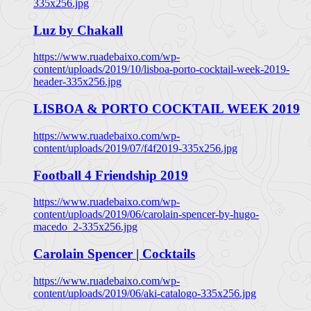
335x256.jpg
Luz by Chakall
https://www.ruadebaixo.com/wp-
content/uploads/2019/10/lisboa-porto-cocktail-week-2019-
header-335x256.jpg
LISBOA & PORTO COCKTAIL WEEK 2019
https://www.ruadebaixo.com/wp-
content/uploads/2019/07/f4f2019-335x256.jpg
Football 4 Friendship 2019
https://www.ruadebaixo.com/wp-
content/uploads/2019/06/carolain-spencer-by-hugo-
macedo_2-335x256.jpg
Carolain Spencer | Cocktails
https://www.ruadebaixo.com/wp-
content/uploads/2019/06/aki-catalogo-335x256.jpg