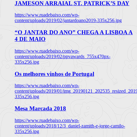
JAMESON ARRAIAL ST. PATRICK’S DAY
https://www.ruadebaixo.com/wp-
content/uploads/2019/02/jantardoano2019-335x256.jpg
“O JANTAR DO ANO” CHEGA A LISBOA A
4 DE MAIO
https://www.ruadebaixo.com/wp-
content/uploads/2019/02/ppvawards_755x470px-
335x256.jpg
Os melhores vinhos de Portugal
https://www.ruadebaixo.com/wp-
content/uploads/2019/01/img_20190121_202535_resized_20
335x256.jpg
Mesa Marcada 2018
https://www.ruadebaixo.com/wp-
content/uploads/2018/12/3_daniel-zamith-e-jorge-camilo-
335x256.jpg