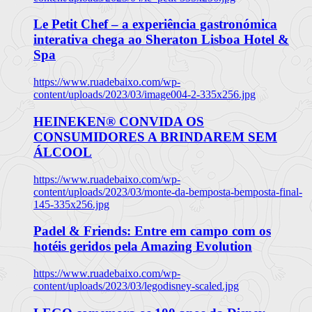
Le Petit Chef – a experiência gastronómica
interativa chega ao Sheraton Lisboa Hotel &
Spa
https://www.ruadebaixo.com/wp-
content/uploads/2023/03/image004-2-335x256.jpg
HEINEKEN® CONVIDA OS
CONSUMIDORES A BRINDAREM SEM
ÁLCOOL
https://www.ruadebaixo.com/wp-
content/uploads/2023/03/monte-da-bemposta-bemposta-final-
145-335x256.jpg
Padel & Friends: Entre em campo com os
hotéis geridos pela Amazing Evolution
https://www.ruadebaixo.com/wp-
content/uploads/2023/03/legodisney-scaled.jpg