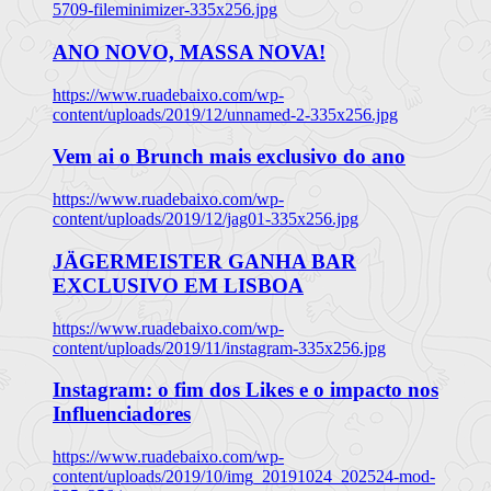
5709-fileminimizer-335x256.jpg
ANO NOVO, MASSA NOVA!
https://www.ruadebaixo.com/wp-
content/uploads/2019/12/unnamed-2-335x256.jpg
Vem ai o Brunch mais exclusivo do ano
https://www.ruadebaixo.com/wp-
content/uploads/2019/12/jag01-335x256.jpg
JÄGERMEISTER GANHA BAR
EXCLUSIVO EM LISBOA
https://www.ruadebaixo.com/wp-
content/uploads/2019/11/instagram-335x256.jpg
Instagram: o fim dos Likes e o impacto nos
Influenciadores
https://www.ruadebaixo.com/wp-
content/uploads/2019/10/img_20191024_202524-mod-