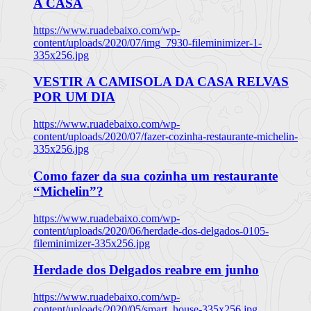
A CASA
https://www.ruadebaixo.com/wp-
content/uploads/2020/07/img_7930-fileminimizer-1-
335x256.jpg
VESTIR A CAMISOLA DA CASA RELVAS
POR UM DIA
https://www.ruadebaixo.com/wp-
content/uploads/2020/07/fazer-cozinha-restaurante-michelin-
335x256.jpg
Como fazer da sua cozinha um restaurante
“Michelin”?
https://www.ruadebaixo.com/wp-
content/uploads/2020/06/herdade-dos-delgados-0105-
fileminimizer-335x256.jpg
Herdade dos Delgados reabre em junho
https://www.ruadebaixo.com/wp-
content/uploads/2020/05/smart_house-335x256.jpg