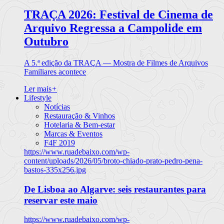
TRAÇA 2026: Festival de Cinema de
Arquivo Regressa a Campolide em
Outubro
A 5.ª edição da TRAÇA — Mostra de Filmes de Arquivos
Familiares acontece
Ler mais
+
Lifestyle
Notícias
Restauração & Vinhos
Hotelaria & Bem-estar
Marcas & Eventos
F4F 2019
https://www.ruadebaixo.com/wp-
content/uploads/2026/05/broto-chiado-prato-pedro-pena-
bastos-335x256.jpg
De Lisboa ao Algarve: seis restaurantes para
reservar este maio
https://www.ruadebaixo.com/wp-