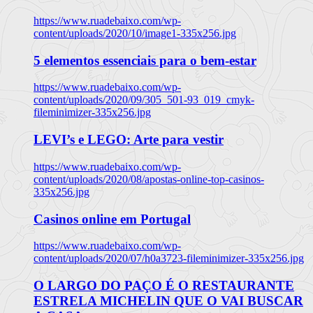
https://www.ruadebaixo.com/wp-
content/uploads/2020/10/image1-335x256.jpg
5 elementos essenciais para o bem-estar
https://www.ruadebaixo.com/wp-
content/uploads/2020/09/305_501-93_019_cmyk-
fileminimizer-335x256.jpg
LEVI’s e LEGO: Arte para vestir
https://www.ruadebaixo.com/wp-
content/uploads/2020/08/apostas-online-top-casinos-
335x256.jpg
Casinos online em Portugal
https://www.ruadebaixo.com/wp-
content/uploads/2020/07/h0a3723-fileminimizer-335x256.jpg
O LARGO DO PAÇO É O RESTAURANTE
ESTRELA MICHELIN QUE O VAI BUSCAR