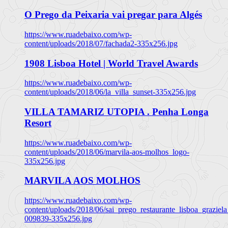
O Prego da Peixaria vai pregar para Algés
https://www.ruadebaixo.com/wp-
content/uploads/2018/07/fachada2-335x256.jpg
1908 Lisboa Hotel | World Travel Awards
https://www.ruadebaixo.com/wp-
content/uploads/2018/06/la_villa_sunset-335x256.jpg
VILLA TAMARIZ UTOPIA . Penha Longa
Resort
https://www.ruadebaixo.com/wp-
content/uploads/2018/06/marvila-aos-molhos_logo-
335x256.jpg
MARVILA AOS MOLHOS
https://www.ruadebaixo.com/wp-
content/uploads/2018/06/sai_prego_restaurante_lisboa_graziela
009839-335x256.jpg