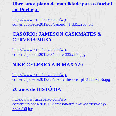
Uber lança plano de mobilidade para o futebol
em Portugal
https://www.ruadebaixo.com/wp-
content/uploads/2019/03/casorio_-1-335x256.jpg
CASÓRIO: JAMESON CASKMATES &
CERVEJA MUSA
https://www.ruadebaixo.com/wp-
content/uploads/2019/03/nature-335x256.jpg
NIKE CELEBRA AIR MAX 720
https://www.ruadebaixo.com/wp-
content/uploads/2019/03/20aniv_historia_pt_2-335x256.jpg
20 anos de HISTÓRIA
https://www.ruadebaixo.com/wp-
content/uploads/2019/03/jameson-arraial-st.-patricks-day-
335x256.jpg