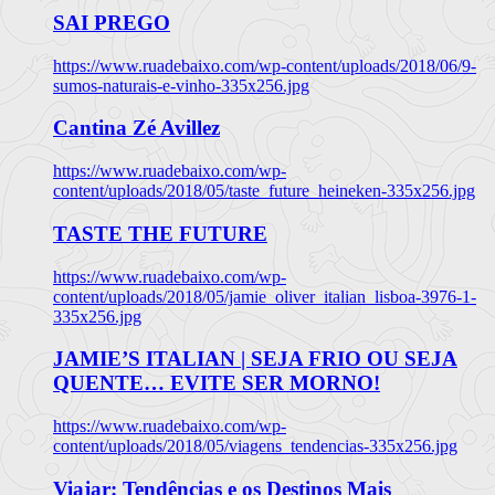
SAI PREGO
https://www.ruadebaixo.com/wp-content/uploads/2018/06/9-
sumos-naturais-e-vinho-335x256.jpg
Cantina Zé Avillez
https://www.ruadebaixo.com/wp-
content/uploads/2018/05/taste_future_heineken-335x256.jpg
TASTE THE FUTURE
https://www.ruadebaixo.com/wp-
content/uploads/2018/05/jamie_oliver_italian_lisboa-3976-1-
335x256.jpg
JAMIE’S ITALIAN | SEJA FRIO OU SEJA
QUENTE… EVITE SER MORNO!
https://www.ruadebaixo.com/wp-
content/uploads/2018/05/viagens_tendencias-335x256.jpg
Viajar: Tendências e os Destinos Mais