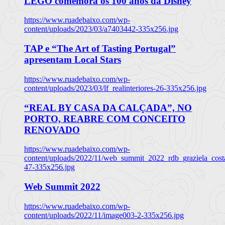
LEGO comemora os 100 anos da Disney
https://www.ruadebaixo.com/wp-
content/uploads/2023/03/a7403442-335x256.jpg
TAP e “The Art of Tasting Portugal”
apresentam Local Stars
https://www.ruadebaixo.com/wp-
content/uploads/2023/03/lf_realinteriores-26-335x256.jpg
“REAL BY CASA DA CALÇADA”, NO
PORTO, REABRE COM CONCEITO
RENOVADO
https://www.ruadebaixo.com/wp-
content/uploads/2022/11/web_summit_2022_rdb_graziela_cost
47-335x256.jpg
Web Summit 2022
https://www.ruadebaixo.com/wp-
content/uploads/2022/11/image003-2-335x256.jpg