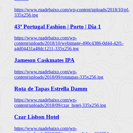
https://www.ruadebaixo.com/wp-content/uploads/2018/10/pf-
335x256.jpg
43º Portugal Fashion | Porto | Dia 1
https://www.ruadebaixo.com/wp-
content/uploads/2018/10/webimage-490c4386-0d44-42f1-
a4d04431a48dc1211-335x256.jpg
Jameson Caskmates IPA
https://www.ruadebaixo.com/wp-
content/uploads/2018/09/rotatapas-335x256.jpg
Rota de Tapas Estrella Damm
https://www.ruadebaixo.com/wp-
content/uploads/2018/09/czar_hotel-335x256.jpg
Czar Lisbon Hotel
https://www.ruadebaixo.com/wp-