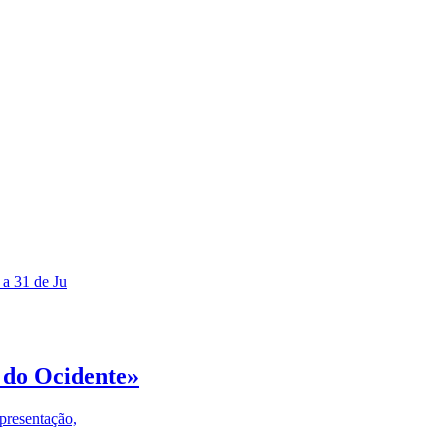
 a 31 de Ju
 do Ocidente»
presentação,