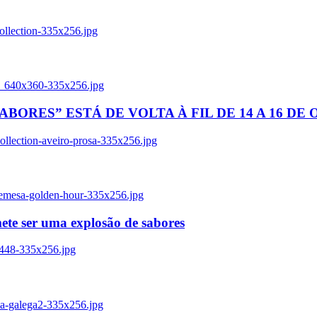
ollection-335x256.jpg
tl_640x360-335x256.jpg
BORES” ESTÁ DE VOLTA À FIL DE 14 A 16 DE
llection-aveiro-prosa-335x256.jpg
remesa-golden-hour-335x256.jpg
ete ser uma explosão de sabores
8448-335x256.jpg
ia-galega2-335x256.jpg