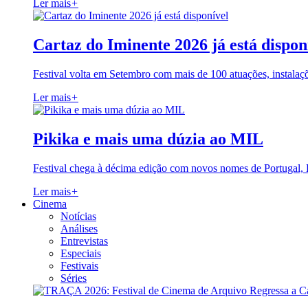
Ler mais
+
Cartaz do Iminente 2026 já está dispon
Festival volta em Setembro com mais de 100 atuações, instalaç
Ler mais
+
Pikika e mais uma dúzia ao MIL
Festival chega à décima edição com novos nomes de Portugal,
Ler mais
+
Cinema
Notícias
Análises
Entrevistas
Especiais
Festivais
Séries