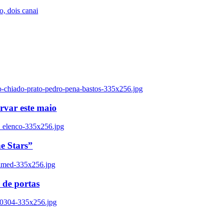
, dois canai
o-chiado-prato-pedro-pena-bastos-335x256.jpg
ervar este maio
_elenco-335x256.jpg
e Stars”
named-335x256.jpg
 de portas
00304-335x256.jpg