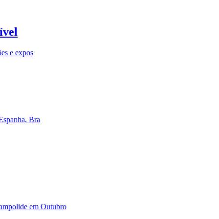
ível
ões e expos
 Espanha, Bra