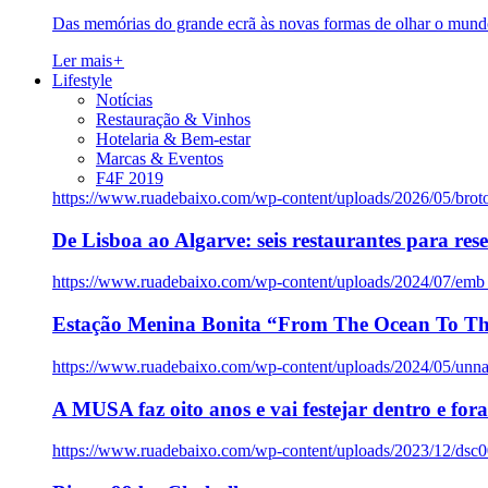
Das memórias do grande ecrã às novas formas de olhar o mundo
Ler mais
+
Lifestyle
Notícias
Restauração & Vinhos
Hotelaria & Bem-estar
Marcas & Eventos
F4F 2019
https://www.ruadebaixo.com/wp-content/uploads/2026/05/brot
De Lisboa ao Algarve: seis restaurantes para res
https://www.ruadebaixo.com/wp-content/uploads/2024/07/emb
Estação Menina Bonita “From The Ocean To Th
https://www.ruadebaixo.com/wp-content/uploads/2024/05/un
A MUSA faz oito anos e vai festejar dentro e fora
https://www.ruadebaixo.com/wp-content/uploads/2023/12/dsc