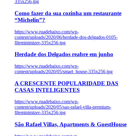
335x256.jpg
Como fazer da sua cozinha um restaurante
“Michelin”?
https://www.ruadebaixo.com/wp-
content/uploads/2020/06/herdade-dos-delgados-0105-
fileminimizer-335x256.jpg
Herdade dos Delgados reabre em junho
https://www.ruadebaixo.com/wp-
content/uploads/2020/05/smart_house-335x256.jpg
A CRESCENTE POPULARIDADE DAS
CASAS INTELIGENTES
https://www.ruadebaixo.com/wp-
content/uploads/2020/05/sao-rafael-villa-premium-
fileminimizer-335x256.jpg
São Rafael Villas, Apartments & GuestHouse