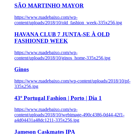
SÃO MARTINHO MAYOR
https://www.ruadebaixo.com/wp-
content/uploads/2018/10/old_fashion_week-335x256.jpg
HAVANA CLUB 7 JUNTA-SE À OLD
FASHIONED WEEK
https://www.ruadebaixo.com/wp-
content/uploads/2018/10/ginos_home-335x256.jpg
Ginos
https://www.ruadebaixo.com/wp-content/uploads/2018/10/pf-
335x256.jpg
43º Portugal Fashion | Porto | Dia 1
https://www.ruadebaixo.com/wp-
content/uploads/2018/10/webimage-490c4386-0d44-42f1-
a4d04431a48dc1211-335x256.jpg
Jameson Caskmates IPA