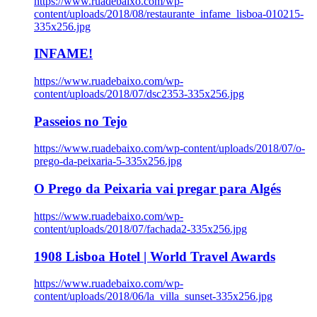
https://www.ruadebaixo.com/wp-
content/uploads/2018/08/restaurante_infame_lisboa-010215-
335x256.jpg
INFAME!
https://www.ruadebaixo.com/wp-
content/uploads/2018/07/dsc2353-335x256.jpg
Passeios no Tejo
https://www.ruadebaixo.com/wp-content/uploads/2018/07/o-
prego-da-peixaria-5-335x256.jpg
O Prego da Peixaria vai pregar para Algés
https://www.ruadebaixo.com/wp-
content/uploads/2018/07/fachada2-335x256.jpg
1908 Lisboa Hotel | World Travel Awards
https://www.ruadebaixo.com/wp-
content/uploads/2018/06/la_villa_sunset-335x256.jpg