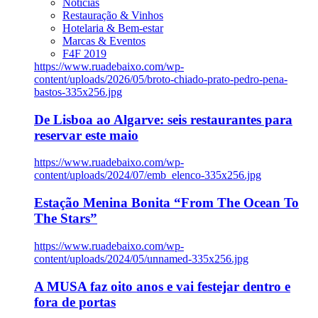
Notícias
Restauração & Vinhos
Hotelaria & Bem-estar
Marcas & Eventos
F4F 2019
https://www.ruadebaixo.com/wp-
content/uploads/2026/05/broto-chiado-prato-pedro-pena-
bastos-335x256.jpg
De Lisboa ao Algarve: seis restaurantes para
reservar este maio
https://www.ruadebaixo.com/wp-
content/uploads/2024/07/emb_elenco-335x256.jpg
Estação Menina Bonita “From The Ocean To
The Stars”
https://www.ruadebaixo.com/wp-
content/uploads/2024/05/unnamed-335x256.jpg
A MUSA faz oito anos e vai festejar dentro e
fora de portas