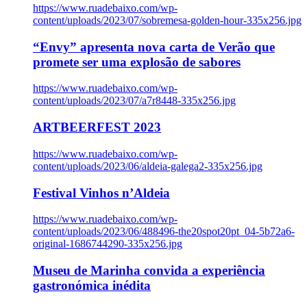
https://www.ruadebaixo.com/wp-
content/uploads/2023/07/sobremesa-golden-hour-335x256.jpg
“Envy” apresenta nova carta de Verão que
promete ser uma explosão de sabores
https://www.ruadebaixo.com/wp-
content/uploads/2023/07/a7r8448-335x256.jpg
ARTBEERFEST 2023
https://www.ruadebaixo.com/wp-
content/uploads/2023/06/aldeia-galega2-335x256.jpg
Festival Vinhos n’Aldeia
https://www.ruadebaixo.com/wp-
content/uploads/2023/06/488496-the20spot20pt_04-5b72a6-
original-1686744290-335x256.jpg
Museu de Marinha convida a experiência
gastronómica inédita