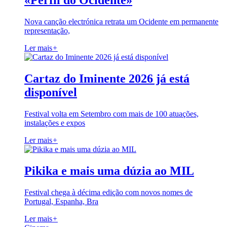
«Perfil do Ocidente»
Nova canção electrónica retrata um Ocidente em permanente
representação,
Ler mais
+
Cartaz do Iminente 2026 já está
disponível
Festival volta em Setembro com mais de 100 atuações,
instalações e expos
Ler mais
+
Pikika e mais uma dúzia ao MIL
Festival chega à décima edição com novos nomes de
Portugal, Espanha, Bra
Ler mais
+