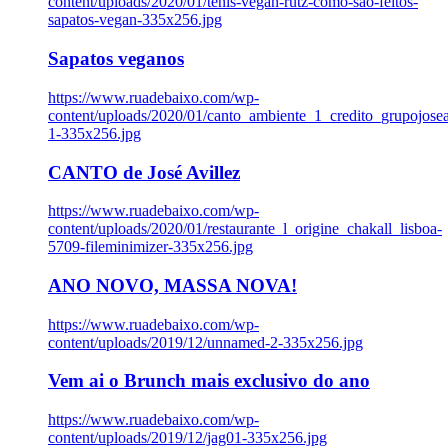
content/uploads/2020/01/tenis-vegan-rutz-como-sao-feitos-
sapatos-vegan-335x256.jpg
Sapatos veganos
https://www.ruadebaixo.com/wp-
content/uploads/2020/01/canto_ambiente_1_credito_grupojosea
1-335x256.jpg
CANTO de José Avillez
https://www.ruadebaixo.com/wp-
content/uploads/2020/01/restaurante_l_origine_chakall_lisboa-
5709-fileminimizer-335x256.jpg
ANO NOVO, MASSA NOVA!
https://www.ruadebaixo.com/wp-
content/uploads/2019/12/unnamed-2-335x256.jpg
Vem ai o Brunch mais exclusivo do ano
https://www.ruadebaixo.com/wp-
content/uploads/2019/12/jag01-335x256.jpg