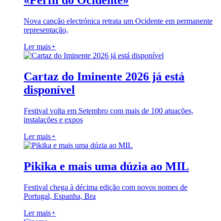
«Perfil do Ocidente»
Nova canção electrónica retrata um Ocidente em permanente
representação,
Ler mais
+
Cartaz do Iminente 2026 já está
disponível
Festival volta em Setembro com mais de 100 atuações,
instalações e expos
Ler mais
+
Pikika e mais uma dúzia ao MIL
Festival chega à décima edição com novos nomes de
Portugal, Espanha, Bra
Ler mais
+