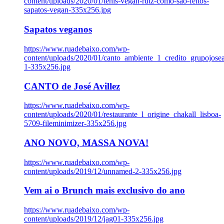
content/uploads/2020/01/tenis-vegan-rutz-como-sao-feitos-
sapatos-vegan-335x256.jpg
Sapatos veganos
https://www.ruadebaixo.com/wp-
content/uploads/2020/01/canto_ambiente_1_credito_grupojosea
1-335x256.jpg
CANTO de José Avillez
https://www.ruadebaixo.com/wp-
content/uploads/2020/01/restaurante_l_origine_chakall_lisboa-
5709-fileminimizer-335x256.jpg
ANO NOVO, MASSA NOVA!
https://www.ruadebaixo.com/wp-
content/uploads/2019/12/unnamed-2-335x256.jpg
Vem ai o Brunch mais exclusivo do ano
https://www.ruadebaixo.com/wp-
content/uploads/2019/12/jag01-335x256.jpg