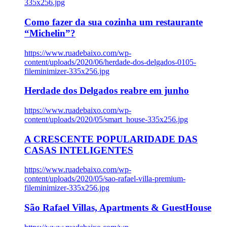
335x256.jpg
Como fazer da sua cozinha um restaurante
“Michelin”?
https://www.ruadebaixo.com/wp-
content/uploads/2020/06/herdade-dos-delgados-0105-
fileminimizer-335x256.jpg
Herdade dos Delgados reabre em junho
https://www.ruadebaixo.com/wp-
content/uploads/2020/05/smart_house-335x256.jpg
A CRESCENTE POPULARIDADE DAS
CASAS INTELIGENTES
https://www.ruadebaixo.com/wp-
content/uploads/2020/05/sao-rafael-villa-premium-
fileminimizer-335x256.jpg
São Rafael Villas, Apartments & GuestHouse