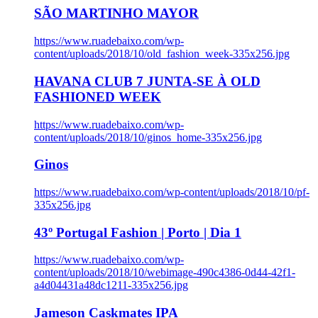
SÃO MARTINHO MAYOR
https://www.ruadebaixo.com/wp-
content/uploads/2018/10/old_fashion_week-335x256.jpg
HAVANA CLUB 7 JUNTA-SE À OLD
FASHIONED WEEK
https://www.ruadebaixo.com/wp-
content/uploads/2018/10/ginos_home-335x256.jpg
Ginos
https://www.ruadebaixo.com/wp-content/uploads/2018/10/pf-
335x256.jpg
43º Portugal Fashion | Porto | Dia 1
https://www.ruadebaixo.com/wp-
content/uploads/2018/10/webimage-490c4386-0d44-42f1-
a4d04431a48dc1211-335x256.jpg
Jameson Caskmates IPA