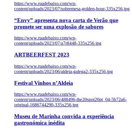
https://www.ruadebaixo.com/wp-
content/uploads/2023/07/sobremesa-golden-hour-335x256.jpg
“Envy” apresenta nova carta de Verão que
promete ser uma explosão de sabores
https://www.ruadebaixo.com/wp-
content/uploads/2023/07/a7r8448-335x256.jpg
ARTBEERFEST 2023
https://www.ruadebaixo.com/wp-
content/uploads/2023/06/aldeia-galega2-335x256.jpg
Festival Vinhos n’Aldeia
https://www.ruadebaixo.com/wp-
content/uploads/2023/06/488496-the20spot20pt_04-5b72a6-
original-1686744290-335x256.jpg
Museu de Marinha convida a experiência
gastronómica inédita