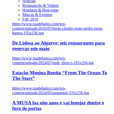
Notícias
Restauração & Vinhos
Hotelaria & Bem-estar
Marcas & Eventos
F4F 2019
https://www.ruadebaixo.com/wp-
content/uploads/2026/05/broto-chiado-prato-pedro-pena-
bastos-335x256.jpg
De Lisboa ao Algarve: seis restaurantes para
reservar este maio
https://www.ruadebaixo.com/wp-
content/uploads/2024/07/emb_elenco-335x256.jpg
Estação Menina Bonita “From The Ocean To
The Stars”
https://www.ruadebaixo.com/wp-
content/uploads/2024/05/unnamed-335x256.jpg
A MUSA faz oito anos e vai festejar dentro e
fora de portas