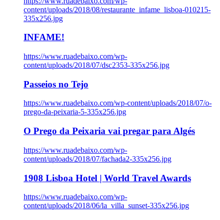
https://www.ruadebaixo.com/wp-
content/uploads/2018/08/restaurante_infame_lisboa-010215-
335x256.jpg
INFAME!
https://www.ruadebaixo.com/wp-
content/uploads/2018/07/dsc2353-335x256.jpg
Passeios no Tejo
https://www.ruadebaixo.com/wp-content/uploads/2018/07/o-
prego-da-peixaria-5-335x256.jpg
O Prego da Peixaria vai pregar para Algés
https://www.ruadebaixo.com/wp-
content/uploads/2018/07/fachada2-335x256.jpg
1908 Lisboa Hotel | World Travel Awards
https://www.ruadebaixo.com/wp-
content/uploads/2018/06/la_villa_sunset-335x256.jpg