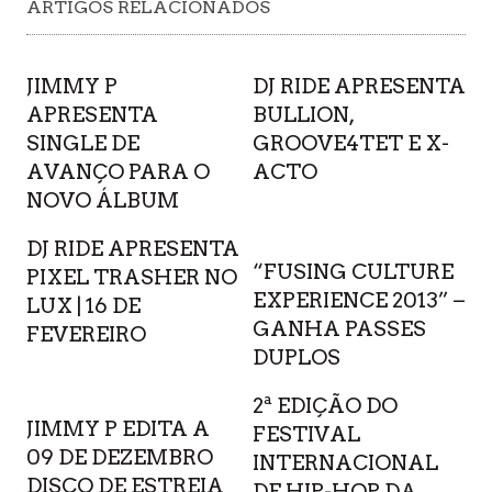
ARTIGOS RELACIONADOS
JIMMY P
DJ RIDE APRESENTA
APRESENTA
BULLION,
SINGLE DE
GROOVE4TET E X-
AVANÇO PARA O
ACTO
NOVO ÁLBUM
DJ RIDE APRESENTA
“FUSING CULTURE
PIXEL TRASHER NO
EXPERIENCE 2013” –
LUX | 16 DE
GANHA PASSES
FEVEREIRO
DUPLOS
2ª EDIÇÃO DO
JIMMY P EDITA A
FESTIVAL
09 DE DEZEMBRO
INTERNACIONAL
DISCO DE ESTREIA
DE HIP-HOP DA