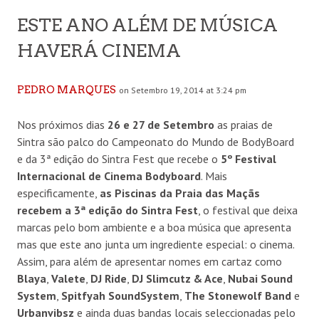
ESTE ANO ALÉM DE MÚSICA
HAVERÁ CINEMA
PEDRO MARQUES
on Setembro 19, 2014 at 3:24 pm
Nos próximos dias
26 e 27 de Setembro
as praias de
Sintra são palco do Campeonato do Mundo de BodyBoard
e da 3ª edição do Sintra Fest que recebe o
5º Festival
Internacional de Cinema Bodyboard
. Mais
especificamente,
as Piscinas da Praia das Maçãs
recebem a 3ª edição do Sintra Fest
, o festival que deixa
marcas pelo bom ambiente e a boa música que apresenta
mas que este ano junta um ingrediente especial: o cinema.
Assim, para além de apresentar nomes em cartaz como
Blaya
,
Valete
,
DJ Ride
,
DJ Slimcutz & Ace
,
Nubai Sound
System
,
Spitfyah SoundSystem
,
The Stonewolf Band
e
Urbanvibsz
e ainda duas bandas locais seleccionadas pelo