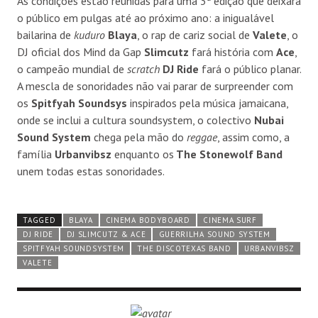
As condições estão reunidas para uma 3ª edição que deixará
o público em pulgas até ao próximo ano: a inigualável
bailarina de
kuduro
Blaya
, o rap de cariz social de
Valete
, o
DJ oficial dos Mind da Gap
Slimcutz
fará história com
Ace
,
o campeão mundial de
scratch
DJ Ride
fará o público planar.
A mescla de sonoridades não vai parar de surpreender com
os
Spitfyah Soundsys
inspirados pela música jamaicana,
onde se inclui a cultura soundsystem, o colectivo
Nubai
Sound System
chega pela mão do
reggae
, assim como, a
família
Urbanvibsz
enquanto os
The Stonewolf Band
unem todas estas sonoridades.
TAGGED
BLAYA
CINEMA BODYBOARD
CINEMA SURF
DJ RIDE
DJ SLIMCUTZ & ACE
GUERRILHA SOUND SYSTEM
SPITFYAH SOUNDSYSTEM
THE DISCOTEXAS BAND
URBANVIBSZ
VALETE