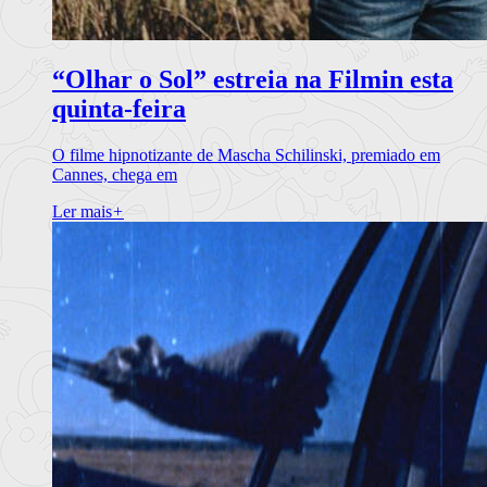
“Olhar o Sol” estreia na Filmin esta
quinta-feira
O filme hipnotizante de Mascha Schilinski, premiado em
Cannes, chega em
Ler mais
+