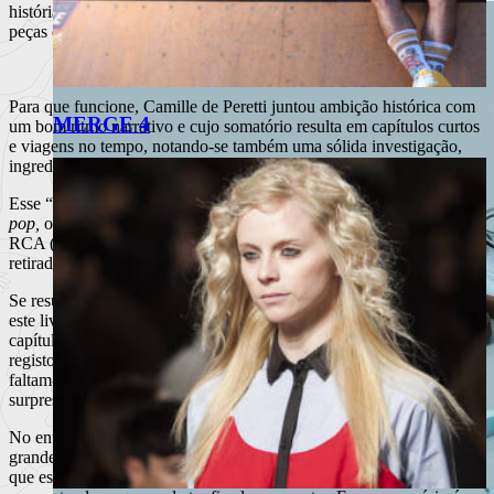
história que o leitor terá de acompanhar, entender e juntar as (muitas)
peças que fazem parte de um todo que exige muita atenção.
Para que funcione, Camille de Peretti juntou ambição histórica com
MERGE 4
um bom ritmo narrativo e cujo somatório resulta em capítulos curtos
e viagens no tempo, notando-se também uma sólida investigação,
ingredientes que constroem um livro que apetece ler.
Esse “açúcar” é também sublinhado com traços descaradamente
pop,
onde não faltam referências a Jurassic Park, à Coca-Cola ou à
RCA (Radio Corporation of America), e passagens que parecem
retiradas de séries campeãs de audiência nos gigantes de
streaming
.
Se resulta sempre? Na maioria das vezes sim; noutras faz com que
este livro soe um pouco
pastiche,
sobretudo porque, em alguns
capítulos, os diálogos perdem intensidade emocional, entrando em
registo melodrama. E ainda que se conserve a coesão da história,
faltam-lhe alguns truques na manga, principalmente o elemento
surpresa e um maior risco, evitando cair no mais previsível.
No entanto, entre arte, recordações, silêncio e enigmas familiares, o
grande trunfo de
A
d
esconhecida do
r
etrato
é a humanidade com
que está escrito, onde mais do que respostas se oferece um convite