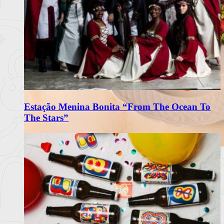
Estação Menina Bonita “From The Ocean To
The Stars”
Matriarca Renova Carta de Verão
com Frescura e Sabores Portugueses
O restaurante Matriarca, no Porto, apresenta a sua nova carta
de verão 2