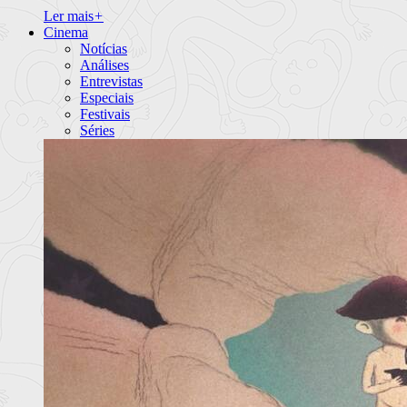
Ler mais
+
Cinema
Notícias
Análises
Entrevistas
Especiais
Festivais
Séries