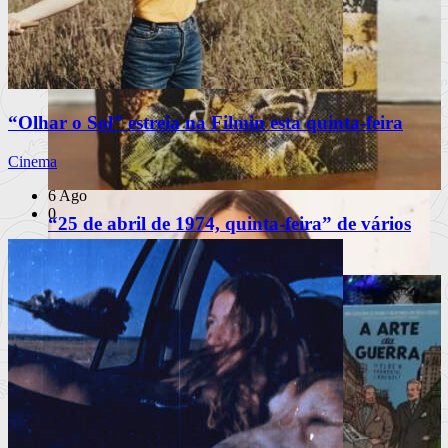
“Olhar o Sol” estreia na Filmin esta quinta-feira
Cinema
6 Ago
0
“25 de abril de 1974, quinta-feira” de vários
autores
INSTAGRAM