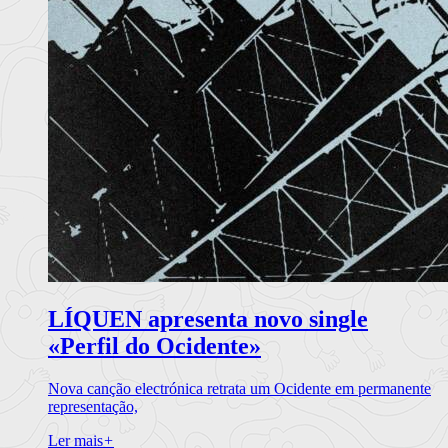
LÍQUEN apresenta novo single
«Perfil do Ocidente»
Nova canção electrónica retrata um Ocidente em permanente
representação,
Ler mais
+