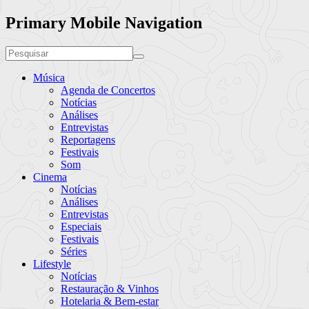
Primary Mobile Navigation
Música
Agenda de Concertos
Notícias
Análises
Entrevistas
Reportagens
Festivais
Som
Cinema
Notícias
Análises
Entrevistas
Especiais
Festivais
Séries
Lifestyle
Notícias
Restauração & Vinhos
Hotelaria & Bem-estar