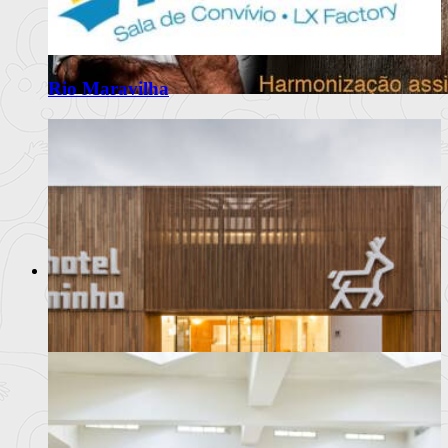
Rio Maravilha
Desarma leva o Atlântico até Braga
em jantar a quatro mãos
Octávio Freitas, chef do Desarma, é o convidado de julho do
Palatial Atí
Ler mais
+
Moda
Notícias
Eventos
Marcas
Beleza /Cosmética