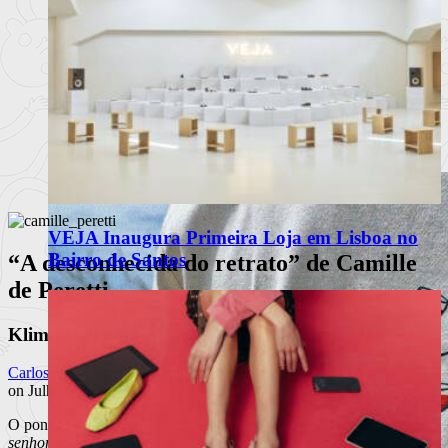
Hotel Minho
VEJA Inaugura Primeira Loja em Lisboa no
Bairro de Santos
“A desconhecida do retrato” de Camille
de Peretti
Klimt em versão mistério pop
Carlos Eugénio Augusto
on Julho 3, 2025 at 11:53 am
O ponto de partida é factual: em 1997, o quadro
Retrato de uma
senhora
, do pintor austríaco Gustav Klimt, foi roubado de uma