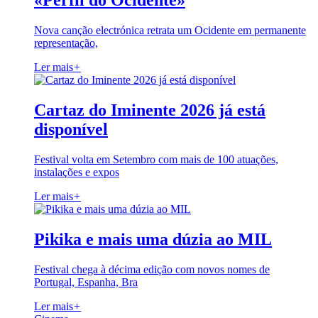
«Perfil do Ocidente»
Nova canção electrónica retrata um Ocidente em permanente
representação,
Ler mais
+
Cartaz do Iminente 2026 já está
disponível
Festival volta em Setembro com mais de 100 atuações,
instalações e expos
Ler mais
+
Pikika e mais uma dúzia ao MIL
Festival chega à décima edição com novos nomes de
Portugal, Espanha, Bra
Ler mais
+