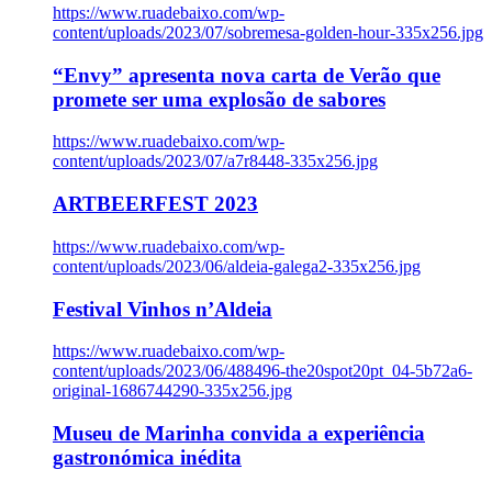
https://www.ruadebaixo.com/wp-
content/uploads/2023/07/sobremesa-golden-hour-335x256.jpg
“Envy” apresenta nova carta de Verão que
promete ser uma explosão de sabores
https://www.ruadebaixo.com/wp-
content/uploads/2023/07/a7r8448-335x256.jpg
ARTBEERFEST 2023
https://www.ruadebaixo.com/wp-
content/uploads/2023/06/aldeia-galega2-335x256.jpg
Festival Vinhos n’Aldeia
https://www.ruadebaixo.com/wp-
content/uploads/2023/06/488496-the20spot20pt_04-5b72a6-
original-1686744290-335x256.jpg
Museu de Marinha convida a experiência
gastronómica inédita