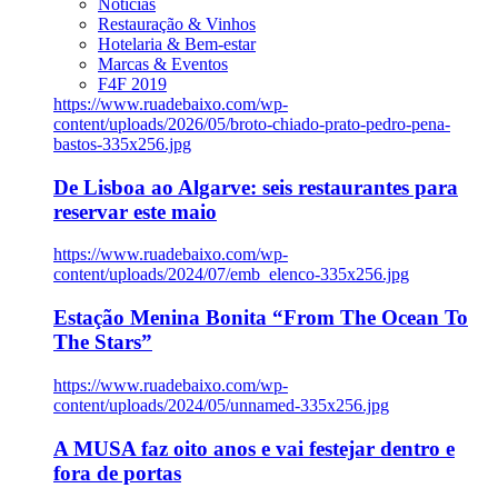
Notícias
Restauração & Vinhos
Hotelaria & Bem-estar
Marcas & Eventos
F4F 2019
https://www.ruadebaixo.com/wp-
content/uploads/2026/05/broto-chiado-prato-pedro-pena-
bastos-335x256.jpg
De Lisboa ao Algarve: seis restaurantes para
reservar este maio
https://www.ruadebaixo.com/wp-
content/uploads/2024/07/emb_elenco-335x256.jpg
Estação Menina Bonita “From The Ocean To
The Stars”
https://www.ruadebaixo.com/wp-
content/uploads/2024/05/unnamed-335x256.jpg
A MUSA faz oito anos e vai festejar dentro e
fora de portas