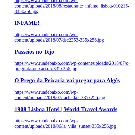
https://www.ruadebaixo.com/wp-
content/uploads/2018/08/restaurante_infame_lisboa-010215-
335x256.jpg
INFAME!
https://www.ruadebaixo.com/wp-
content/uploads/2018/07/dsc2353-335x256.jpg
Passeios no Tejo
https://www.ruadebaixo.com/wp-content/uploads/2018/07/o-
prego-da-peixaria-5-335x256.jpg
O Prego da Peixaria vai pregar para Algés
https://www.ruadebaixo.com/wp-
content/uploads/2018/07/fachada2-335x256.jpg
1908 Lisboa Hotel | World Travel Awards
https://www.ruadebaixo.com/wp-
content/uploads/2018/06/la_villa_sunset-335x256.jpg