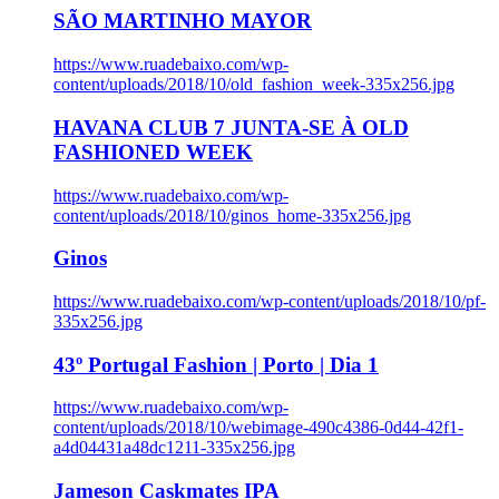
SÃO MARTINHO MAYOR
https://www.ruadebaixo.com/wp-
content/uploads/2018/10/old_fashion_week-335x256.jpg
HAVANA CLUB 7 JUNTA-SE À OLD
FASHIONED WEEK
https://www.ruadebaixo.com/wp-
content/uploads/2018/10/ginos_home-335x256.jpg
Ginos
https://www.ruadebaixo.com/wp-content/uploads/2018/10/pf-
335x256.jpg
43º Portugal Fashion | Porto | Dia 1
https://www.ruadebaixo.com/wp-
content/uploads/2018/10/webimage-490c4386-0d44-42f1-
a4d04431a48dc1211-335x256.jpg
Jameson Caskmates IPA