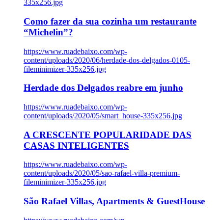
335x256.jpg
Como fazer da sua cozinha um restaurante
“Michelin”?
https://www.ruadebaixo.com/wp-
content/uploads/2020/06/herdade-dos-delgados-0105-
fileminimizer-335x256.jpg
Herdade dos Delgados reabre em junho
https://www.ruadebaixo.com/wp-
content/uploads/2020/05/smart_house-335x256.jpg
A CRESCENTE POPULARIDADE DAS
CASAS INTELIGENTES
https://www.ruadebaixo.com/wp-
content/uploads/2020/05/sao-rafael-villa-premium-
fileminimizer-335x256.jpg
São Rafael Villas, Apartments & GuestHouse