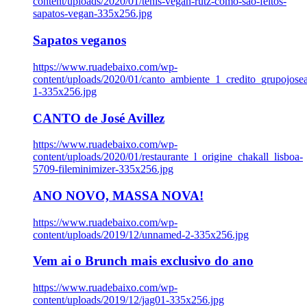
content/uploads/2020/01/tenis-vegan-rutz-como-sao-feitos-
sapatos-vegan-335x256.jpg
Sapatos veganos
https://www.ruadebaixo.com/wp-
content/uploads/2020/01/canto_ambiente_1_credito_grupojosea
1-335x256.jpg
CANTO de José Avillez
https://www.ruadebaixo.com/wp-
content/uploads/2020/01/restaurante_l_origine_chakall_lisboa-
5709-fileminimizer-335x256.jpg
ANO NOVO, MASSA NOVA!
https://www.ruadebaixo.com/wp-
content/uploads/2019/12/unnamed-2-335x256.jpg
Vem ai o Brunch mais exclusivo do ano
https://www.ruadebaixo.com/wp-
content/uploads/2019/12/jag01-335x256.jpg