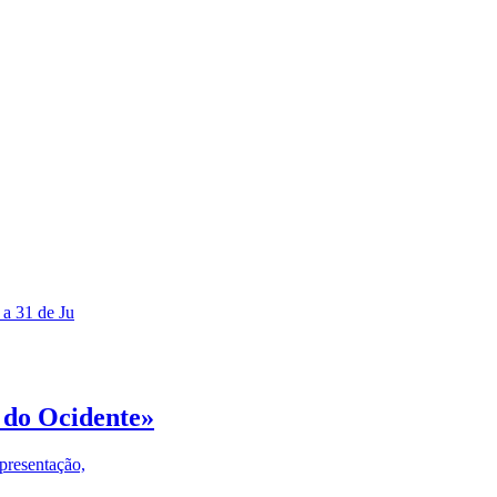
 a 31 de Ju
 do Ocidente»
presentação,