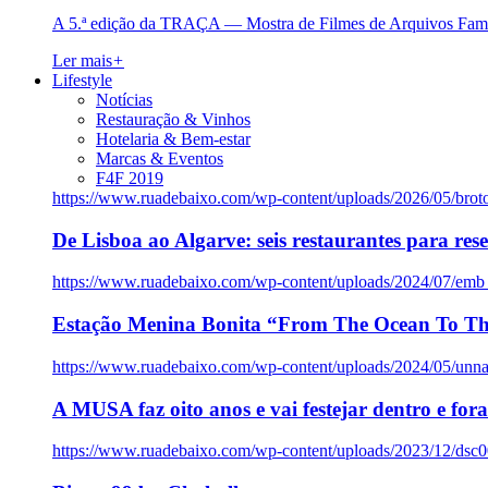
A 5.ª edição da TRAÇA — Mostra de Filmes de Arquivos Famil
Ler mais
+
Lifestyle
Notícias
Restauração & Vinhos
Hotelaria & Bem-estar
Marcas & Eventos
F4F 2019
https://www.ruadebaixo.com/wp-content/uploads/2026/05/brot
De Lisboa ao Algarve: seis restaurantes para res
https://www.ruadebaixo.com/wp-content/uploads/2024/07/emb
Estação Menina Bonita “From The Ocean To Th
https://www.ruadebaixo.com/wp-content/uploads/2024/05/un
A MUSA faz oito anos e vai festejar dentro e fora
https://www.ruadebaixo.com/wp-content/uploads/2023/12/dsc