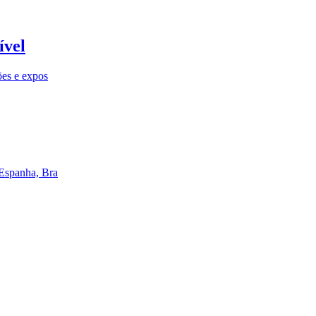
ível
ões e expos
 Espanha, Bra