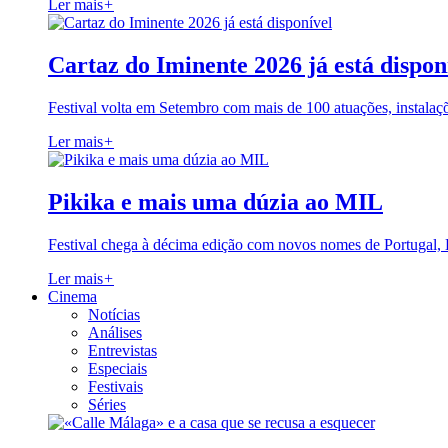
Ler mais
+
Cartaz do Iminente 2026 já está dispon
Festival volta em Setembro com mais de 100 atuações, instalaç
Ler mais
+
Pikika e mais uma dúzia ao MIL
Festival chega à décima edição com novos nomes de Portugal,
Ler mais
+
Cinema
Notícias
Análises
Entrevistas
Especiais
Festivais
Séries