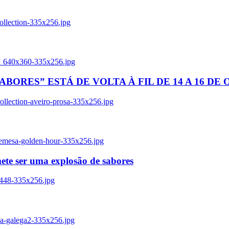
ollection-335x256.jpg
tl_640x360-335x256.jpg
BORES” ESTÁ DE VOLTA À FIL DE 14 A 16 DE
llection-aveiro-prosa-335x256.jpg
remesa-golden-hour-335x256.jpg
ete ser uma explosão de sabores
8448-335x256.jpg
ia-galega2-335x256.jpg