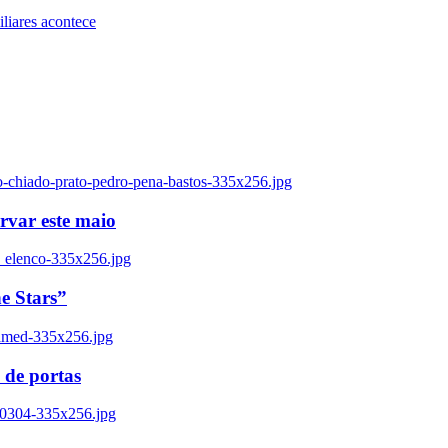
iares acontece
o-chiado-prato-pedro-pena-bastos-335x256.jpg
ervar este maio
_elenco-335x256.jpg
e Stars”
named-335x256.jpg
 de portas
00304-335x256.jpg