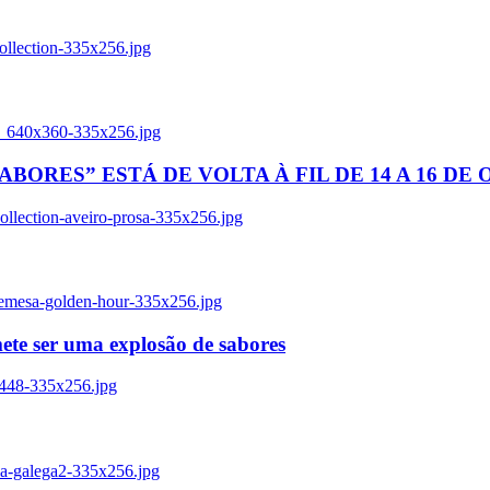
ollection-335x256.jpg
tl_640x360-335x256.jpg
BORES” ESTÁ DE VOLTA À FIL DE 14 A 16 DE
llection-aveiro-prosa-335x256.jpg
remesa-golden-hour-335x256.jpg
ete ser uma explosão de sabores
8448-335x256.jpg
ia-galega2-335x256.jpg