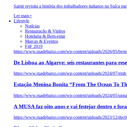
Samir revisita a história dos trabalhadores italianos na Suíça pa
Ler mais
+
Lifestyle
Notícias
Restauração & Vinhos
Hotelaria & Bem-estar
Marcas & Eventos
F4F 2019
https://www.ruadebaixo.com/wp-content/uploads/2026/05/brot
De Lisboa ao Algarve: seis restaurantes para res
https://www.ruadebaixo.com/wp-content/uploads/2024/07/emb
Estação Menina Bonita “From The Ocean To Th
https://www.ruadebaixo.com/wp-content/uploads/2024/05/un
A MUSA faz oito anos e vai festejar dentro e fora
https://www.ruadebaixo.com/wp-content/uploads/2023/12/dsc