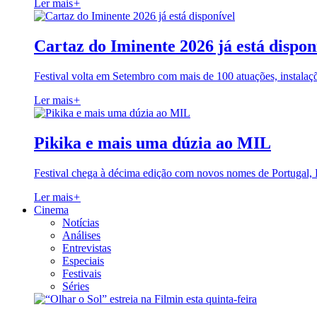
Ler mais
+
Cartaz do Iminente 2026 já está dispon
Festival volta em Setembro com mais de 100 atuações, instalaç
Ler mais
+
Pikika e mais uma dúzia ao MIL
Festival chega à décima edição com novos nomes de Portugal,
Ler mais
+
Cinema
Notícias
Análises
Entrevistas
Especiais
Festivais
Séries