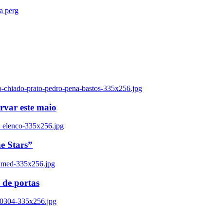
ra perg
o-chiado-prato-pedro-pena-bastos-335x256.jpg
ervar este maio
_elenco-335x256.jpg
e Stars”
named-335x256.jpg
 de portas
00304-335x256.jpg