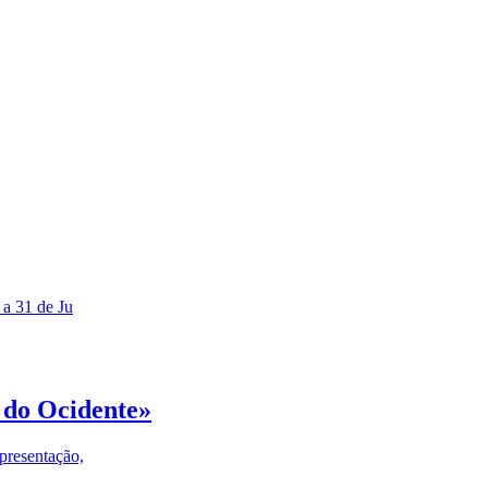
 a 31 de Ju
 do Ocidente»
presentação,