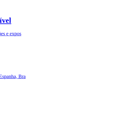
ível
ões e expos
 Espanha, Bra