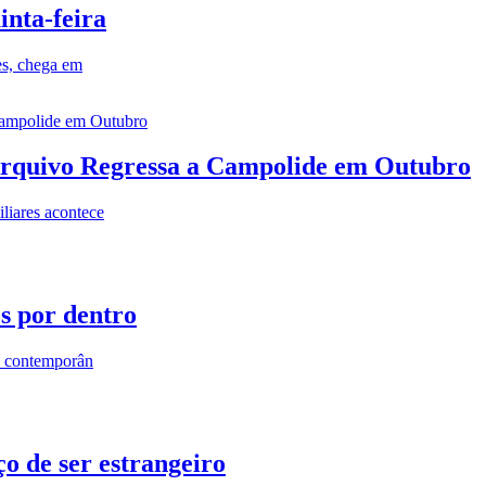
inta-feira
es, chega em
rquivo Regressa a Campolide em Outubro
iares acontece
os por dentro
s contemporân
o de ser estrangeiro