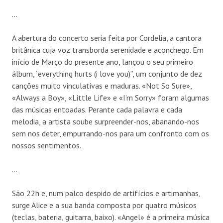
…
A abertura do concerto seria feita por Cordelia, a cantora
britânica cuja voz transborda serenidade e aconchego. Em
início de Março do presente ano, lançou o seu primeiro
álbum, “everything hurts (i love you)”, um conjunto de dez
canções muito vinculativas e maduras. «Not So Sure»,
«Always a Boy», «Little Life» e «I’m Sorry» foram algumas
das músicas entoadas. Perante cada palavra e cada
melodia, a artista soube surpreender-nos, abanando-nos
sem nos deter, empurrando-nos para um confronto com os
nossos sentimentos.
…
São 22h e, num palco despido de artifícios e artimanhas,
surge Alice e a sua banda composta por quatro músicos
(teclas, bateria, guitarra, baixo). «Angel» é a primeira música