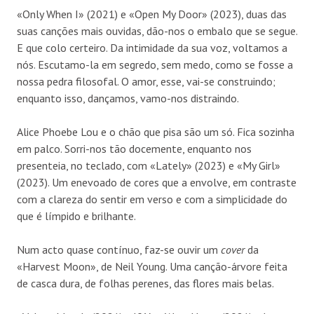
«Only When I» (2021) e «Open My Door» (2023), duas das
suas canções mais ouvidas, dão-nos o embalo que se segue.
E que colo certeiro. Da intimidade da sua voz, voltamos a
nós. Escutamo-la em segredo, sem medo, como se fosse a
nossa pedra filosofal. O amor, esse, vai-se construindo;
enquanto isso, dançamos, vamo-nos distraindo.
Alice Phoebe Lou e o chão que pisa são um só. Fica sozinha
em palco. Sorri-nos tão docemente, enquanto nos
presenteia, no teclado, com «Lately» (2023) e «My Girl»
(2023). Um enevoado de cores que a envolve, em contraste
com a clareza do sentir em verso e com a simplicidade do
que é límpido e brilhante.
Num acto quase contínuo, faz-se ouvir um
cover
da
«Harvest Moon», de Neil Young. Uma canção-árvore feita
de casca dura, de folhas perenes, das flores mais belas.