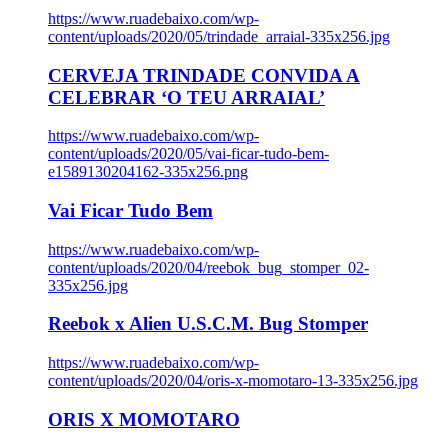
https://www.ruadebaixo.com/wp-
content/uploads/2020/05/trindade_arraial-335x256.jpg
CERVEJA TRINDADE CONVIDA A
CELEBRAR ‘O TEU ARRAIAL’
https://www.ruadebaixo.com/wp-
content/uploads/2020/05/vai-ficar-tudo-bem-
e1589130204162-335x256.png
Vai Ficar Tudo Bem
https://www.ruadebaixo.com/wp-
content/uploads/2020/04/reebok_bug_stomper_02-
335x256.jpg
Reebok x Alien U.S.C.M. Bug Stomper
https://www.ruadebaixo.com/wp-
content/uploads/2020/04/oris-x-momotaro-13-335x256.jpg
ORIS X MOMOTARO