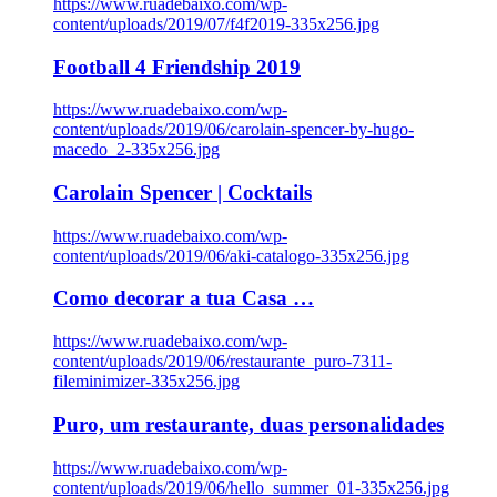
https://www.ruadebaixo.com/wp-
content/uploads/2019/07/f4f2019-335x256.jpg
Football 4 Friendship 2019
https://www.ruadebaixo.com/wp-
content/uploads/2019/06/carolain-spencer-by-hugo-
macedo_2-335x256.jpg
Carolain Spencer | Cocktails
https://www.ruadebaixo.com/wp-
content/uploads/2019/06/aki-catalogo-335x256.jpg
Como decorar a tua Casa …
https://www.ruadebaixo.com/wp-
content/uploads/2019/06/restaurante_puro-7311-
fileminimizer-335x256.jpg
Puro, um restaurante, duas personalidades
https://www.ruadebaixo.com/wp-
content/uploads/2019/06/hello_summer_01-335x256.jpg