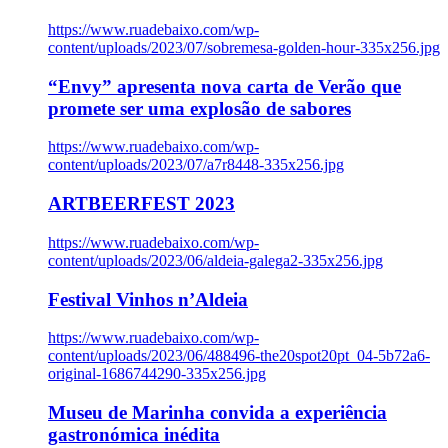
https://www.ruadebaixo.com/wp-
content/uploads/2023/07/sobremesa-golden-hour-335x256.jpg
“Envy” apresenta nova carta de Verão que
promete ser uma explosão de sabores
https://www.ruadebaixo.com/wp-
content/uploads/2023/07/a7r8448-335x256.jpg
ARTBEERFEST 2023
https://www.ruadebaixo.com/wp-
content/uploads/2023/06/aldeia-galega2-335x256.jpg
Festival Vinhos n’Aldeia
https://www.ruadebaixo.com/wp-
content/uploads/2023/06/488496-the20spot20pt_04-5b72a6-
original-1686744290-335x256.jpg
Museu de Marinha convida a experiência
gastronómica inédita