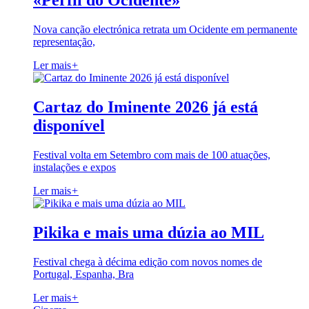
«Perfil do Ocidente»
Nova canção electrónica retrata um Ocidente em permanente
representação,
Ler mais
+
Cartaz do Iminente 2026 já está
disponível
Festival volta em Setembro com mais de 100 atuações,
instalações e expos
Ler mais
+
Pikika e mais uma dúzia ao MIL
Festival chega à décima edição com novos nomes de
Portugal, Espanha, Bra
Ler mais
+