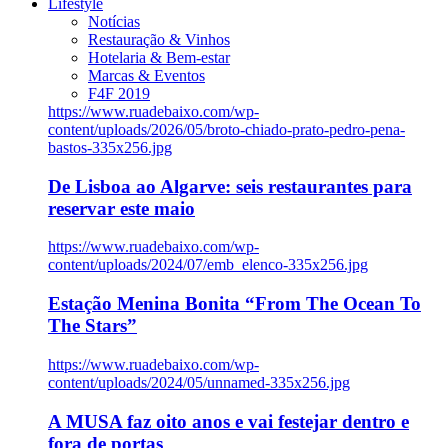
Lifestyle
Notícias
Restauração & Vinhos
Hotelaria & Bem-estar
Marcas & Eventos
F4F 2019
https://www.ruadebaixo.com/wp-
content/uploads/2026/05/broto-chiado-prato-pedro-pena-
bastos-335x256.jpg
De Lisboa ao Algarve: seis restaurantes para
reservar este maio
https://www.ruadebaixo.com/wp-
content/uploads/2024/07/emb_elenco-335x256.jpg
Estação Menina Bonita “From The Ocean To
The Stars”
https://www.ruadebaixo.com/wp-
content/uploads/2024/05/unnamed-335x256.jpg
A MUSA faz oito anos e vai festejar dentro e
fora de portas