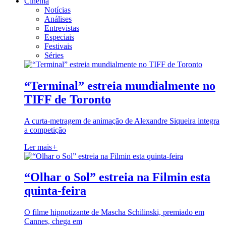
Cinema
Notícias
Análises
Entrevistas
Especiais
Festivais
Séries
“Terminal” estreia mundialmente no
TIFF de Toronto
A curta-metragem de animação de Alexandre Siqueira integra
a competição
Ler mais
+
“Olhar o Sol” estreia na Filmin esta
quinta-feira
O filme hipnotizante de Mascha Schilinski, premiado em
Cannes, chega em