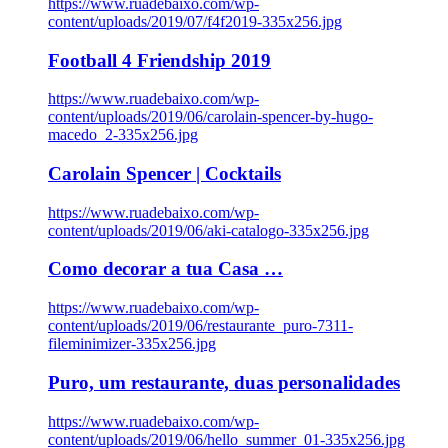
https://www.ruadebaixo.com/wp-
content/uploads/2019/07/f4f2019-335x256.jpg
Football 4 Friendship 2019
https://www.ruadebaixo.com/wp-
content/uploads/2019/06/carolain-spencer-by-hugo-
macedo_2-335x256.jpg
Carolain Spencer | Cocktails
https://www.ruadebaixo.com/wp-
content/uploads/2019/06/aki-catalogo-335x256.jpg
Como decorar a tua Casa …
https://www.ruadebaixo.com/wp-
content/uploads/2019/06/restaurante_puro-7311-
fileminimizer-335x256.jpg
Puro, um restaurante, duas personalidades
https://www.ruadebaixo.com/wp-
content/uploads/2019/06/hello_summer_01-335x256.jpg