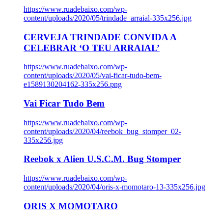
https://www.ruadebaixo.com/wp-
content/uploads/2020/05/trindade_arraial-335x256.jpg
CERVEJA TRINDADE CONVIDA A
CELEBRAR ‘O TEU ARRAIAL’
https://www.ruadebaixo.com/wp-
content/uploads/2020/05/vai-ficar-tudo-bem-
e1589130204162-335x256.png
Vai Ficar Tudo Bem
https://www.ruadebaixo.com/wp-
content/uploads/2020/04/reebok_bug_stomper_02-
335x256.jpg
Reebok x Alien U.S.C.M. Bug Stomper
https://www.ruadebaixo.com/wp-
content/uploads/2020/04/oris-x-momotaro-13-335x256.jpg
ORIS X MOMOTARO