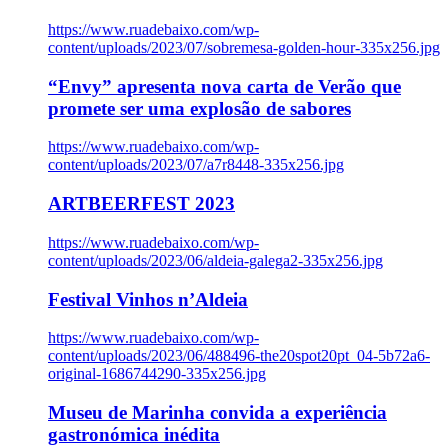
https://www.ruadebaixo.com/wp-
content/uploads/2023/07/sobremesa-golden-hour-335x256.jpg
“Envy” apresenta nova carta de Verão que
promete ser uma explosão de sabores
https://www.ruadebaixo.com/wp-
content/uploads/2023/07/a7r8448-335x256.jpg
ARTBEERFEST 2023
https://www.ruadebaixo.com/wp-
content/uploads/2023/06/aldeia-galega2-335x256.jpg
Festival Vinhos n’Aldeia
https://www.ruadebaixo.com/wp-
content/uploads/2023/06/488496-the20spot20pt_04-5b72a6-
original-1686744290-335x256.jpg
Museu de Marinha convida a experiência
gastronómica inédita