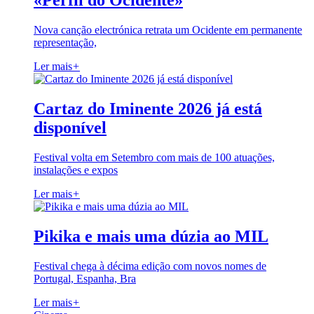
«Perfil do Ocidente»
Nova canção electrónica retrata um Ocidente em permanente
representação,
Ler mais
+
Cartaz do Iminente 2026 já está
disponível
Festival volta em Setembro com mais de 100 atuações,
instalações e expos
Ler mais
+
Pikika e mais uma dúzia ao MIL
Festival chega à décima edição com novos nomes de
Portugal, Espanha, Bra
Ler mais
+