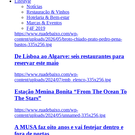
Lifestyle
Notícias
Restauração & Vinhos
Hotelaria & Bem-estar
Marcas & Eventos
F4F 2019
https://www.ruadebaixo.com/wp-
content/uploads/2026/05/broto-chiado-prato-pedro-pena-
bastos-335x256.jpg
De Lisboa ao Algarve: seis restaurantes para
reservar este maio
https://www.ruadebaixo.com/wp-
content/uploads/2024/07/emb_elenco-335x256.jpg
Estação Menina Bonita “From The Ocean To
The Stars”
https://www.ruadebaixo.com/wp-
content/uploads/2024/05/unnamed-335x256.jpg
A MUSA faz oito anos e vai festejar dentro e
fora de portas