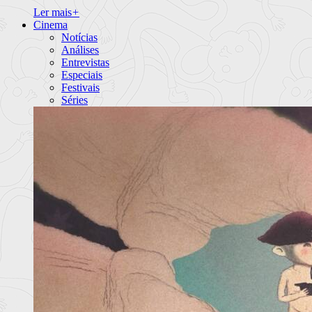
Ler mais
+
Cinema
Notícias
Análises
Entrevistas
Especiais
Festivais
Séries