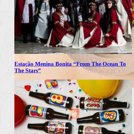
Estação Menina Bonita “From The Ocean To
The Stars”
Matriarca Renova Carta de Verão
com Frescura e Sabores Portugueses
O restaurante Matriarca, no Porto, apresenta a sua nova carta
de verão 2