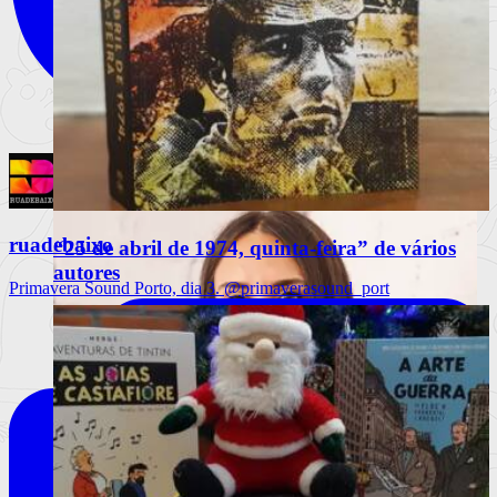
ruadebaixo
“25 de abril de 1974, quinta-feira” de vários
autores
Primavera Sound Porto, dia 3. @primaverasound_port