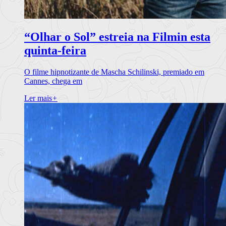
“Olhar o Sol” estreia na Filmin esta
quinta-feira
O filme hipnotizante de Mascha Schilinski, premiado em
Cannes, chega em
Ler mais
+