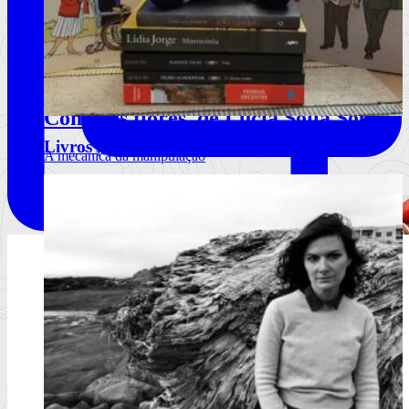
Comerás flores, de Lucía Solla Sobral
Livros | Sugestões para o Natal 2024
A mecânica da manipulação
Ler mais
+