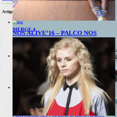
Artigos Relacionados
MERGE 4
NOS ALIVE’16 – PALCO NOS
CLUBBING – 8 DE JULHO
Curadoria de DJ Kamala
Ler mais
+
NEOPOP FESTIVAL 2016
Cartaz completo. De 4 a 6 de Agosto em Viana do Castelo.
Ler mais
+
RAW CORETO BY G-STAR RAW –
NOS ALIVE 2016
Cartaz completo para a 10ª edição do festival
Ler mais
+