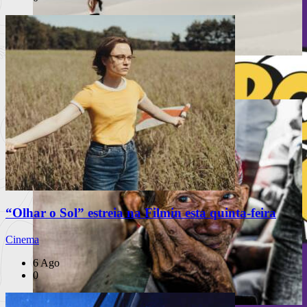
PUB
À escuta na Rua
Festival Mental celebra 10 anos
“Olhar o Sol” estreia na Filmin esta quinta-feira
Cinema
6 Ago
0