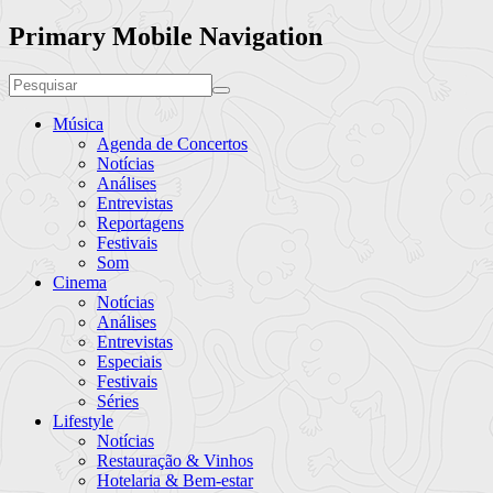
Primary Mobile Navigation
Música
Agenda de Concertos
Notícias
Análises
Entrevistas
Reportagens
Festivais
Som
Cinema
Notícias
Análises
Entrevistas
Especiais
Festivais
Séries
Lifestyle
Notícias
Restauração & Vinhos
Hotelaria & Bem-estar