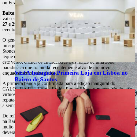
Hotel Minho
on Fevereiro 22, 2018 at 1:48 pm
Baixa d’Areia
, rodeada pelas falésias da Caloura, em Água de Pau
vai ser o lugar que receberá o
CALOURA BLUES
, entre os
dias
27 e 29 de Julho,
num conceito completamente renovado e num
evento assumido pela Câmara Municipal de Lagoa.
O género americano que marcou nas décadas de 1960 e 1970 toda
uma geração de músicos europeus, de Eric Clapton aos Rolling
Stones, continua ainda hoje a dar cartas e a influenciar todo um
leque distinto de músicos. Será, deste modo, o
blues
o som que vai,
este verão, encher os entardeceres e as noites de uma zona
paradisíaca que foi ainda recentemente alvo de um novo
VEJA Inaugura Primeira Loja em Lisboa no
enquadramento paisagístico.
Bairro de Santos
A primeira banda já confirmada para a edição inaugural do
CALOURA BLUES é a Budda Power Blues, o
power-trio
do
virtuoso da guitarra Budda Guedes, já com uma assinalável
reputação europeia. Com eles estará como convidada muito especial
a sempre electrizante Maria João, a primeira voz portuguesa do
jazz
.
De referir que, ao longo do fim de semana de 27, 28 e 29 de Julho
na Baixa d’Areia, na Caloura, Ilha de São Miguel, Açores haverá
muito por descobrir e, por isso, os entusiastas desta onda musical
deverão estar atentos ao cartaz que será, certamente, a partir de 2018