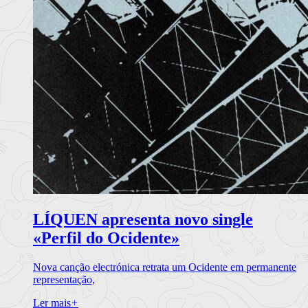
LÍQUEN apresenta novo single
«Perfil do Ocidente»
Nova canção electrónica retrata um Ocidente em permanente
representação,
Ler mais
+