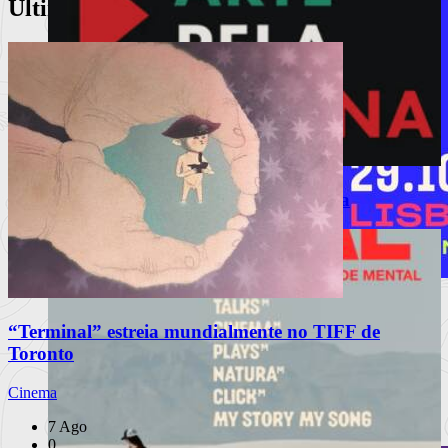
Últimos Artigos
Arte Pela Palestina regressa a Lisboa
MEO Commedia A La Carte Fest
“Terminal” estreia mundialmente no TIFF de
reforça cartaz com novos espetáculos
Toronto
Porchat, Mourão, Vicente e Miranda, The Umbilical Brothers,
Cinema
Matilde Brey
7 Ago
Ler mais
+
0