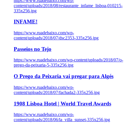
https://www.ruadebaixo.com/wp-
content/uploads/2018/08/restaurante_infame_lisboa-010215-
335x256.jpg
INFAME!
https://www.ruadebaixo.com/wp-
content/uploads/2018/07/dsc2353-335x256.jpg
Passeios no Tejo
https://www.ruadebaixo.com/wp-content/uploads/2018/07/o-
prego-da-peixaria-5-335x256.jpg
O Prego da Peixaria vai pregar para Algés
https://www.ruadebaixo.com/wp-
content/uploads/2018/07/fachada2-335x256.jpg
1908 Lisboa Hotel | World Travel Awards
https://www.ruadebaixo.com/wp-
content/uploads/2018/06/la_villa_sunset-335x256.jpg