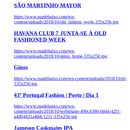
SÃO MARTINHO MAYOR
https://www.ruadebaixo.com/wp-
content/uploads/2018/10/old_fashion_week-335x256.jpg
HAVANA CLUB 7 JUNTA-SE À OLD
FASHIONED WEEK
https://www.ruadebaixo.com/wp-
content/uploads/2018/10/ginos_home-335x256.jpg
Ginos
https://www.ruadebaixo.com/wp-content/uploads/2018/10/pf-
335x256.jpg
43º Portugal Fashion | Porto | Dia 1
https://www.ruadebaixo.com/wp-
content/uploads/2018/10/webimage-490c4386-0d44-42f1-
a4d04431a48dc1211-335x256.jpg
Jameson Caskmates IPA