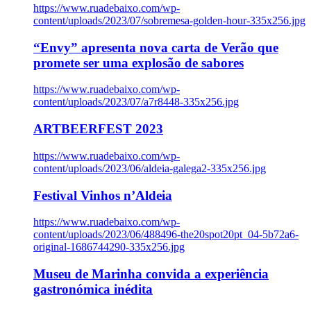
https://www.ruadebaixo.com/wp-
content/uploads/2023/07/sobremesa-golden-hour-335x256.jpg
“Envy” apresenta nova carta de Verão que
promete ser uma explosão de sabores
https://www.ruadebaixo.com/wp-
content/uploads/2023/07/a7r8448-335x256.jpg
ARTBEERFEST 2023
https://www.ruadebaixo.com/wp-
content/uploads/2023/06/aldeia-galega2-335x256.jpg
Festival Vinhos n’Aldeia
https://www.ruadebaixo.com/wp-
content/uploads/2023/06/488496-the20spot20pt_04-5b72a6-
original-1686744290-335x256.jpg
Museu de Marinha convida a experiência
gastronómica inédita