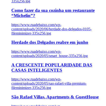
335x256.jpg
Como fazer da sua cozinha um restaurante
“Michelin”?
https://www.ruadebaixo.com/wp-
content/uploads/2020/06/herdade-dos-delgados-0105-
fileminimizer-335x256.jpg
Herdade dos Delgados reabre em junho
https://www.ruadebaixo.com/wp-
content/uploads/2020/05/smart_house-335x256.jpg
A CRESCENTE POPULARIDADE DAS
CASAS INTELIGENTES
https://www.ruadebaixo.com/wp-
content/uploads/2020/05/sao-rafael-villa-premium-
fileminimizer-335x256.jpg
São Rafael Villas, Apartments & GuestHouse