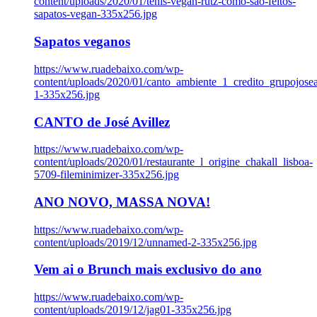
content/uploads/2020/01/tenis-vegan-rutz-como-sao-feitos-
sapatos-vegan-335x256.jpg
Sapatos veganos
https://www.ruadebaixo.com/wp-
content/uploads/2020/01/canto_ambiente_1_credito_grupojosea
1-335x256.jpg
CANTO de José Avillez
https://www.ruadebaixo.com/wp-
content/uploads/2020/01/restaurante_l_origine_chakall_lisboa-
5709-fileminimizer-335x256.jpg
ANO NOVO, MASSA NOVA!
https://www.ruadebaixo.com/wp-
content/uploads/2019/12/unnamed-2-335x256.jpg
Vem ai o Brunch mais exclusivo do ano
https://www.ruadebaixo.com/wp-
content/uploads/2019/12/jag01-335x256.jpg