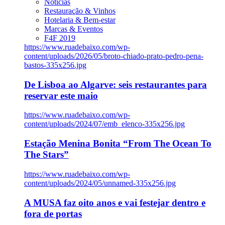
Notícias
Restauração & Vinhos
Hotelaria & Bem-estar
Marcas & Eventos
F4F 2019
https://www.ruadebaixo.com/wp-
content/uploads/2026/05/broto-chiado-prato-pedro-pena-
bastos-335x256.jpg
De Lisboa ao Algarve: seis restaurantes para
reservar este maio
https://www.ruadebaixo.com/wp-
content/uploads/2024/07/emb_elenco-335x256.jpg
Estação Menina Bonita “From The Ocean To
The Stars”
https://www.ruadebaixo.com/wp-
content/uploads/2024/05/unnamed-335x256.jpg
A MUSA faz oito anos e vai festejar dentro e
fora de portas