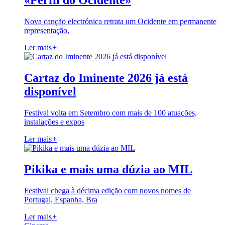
«Perfil do Ocidente»
Nova canção electrónica retrata um Ocidente em permanente
representação,
Ler mais
+
Cartaz do Iminente 2026 já está
disponível
Festival volta em Setembro com mais de 100 atuações,
instalações e expos
Ler mais
+
Pikika e mais uma dúzia ao MIL
Festival chega à décima edição com novos nomes de
Portugal, Espanha, Bra
Ler mais
+