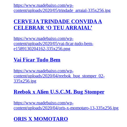
https://www.ruadebaixo.com/wp-
content/uploads/2020/05/trindade_arraial-335x256.jpg
CERVEJA TRINDADE CONVIDA A
CELEBRAR ‘O TEU ARRAIAL’
https://www.ruadebaixo.com/wp-
content/uploads/2020/05/vai-ficar-tudo-bem-
e1589130204162-335x256.png
Vai Ficar Tudo Bem
https://www.ruadebaixo.com/wp-
content/uploads/2020/04/reebok_bug_stomper_02-
335x256.jpg
Reebok x Alien U.S.C.M. Bug Stomper
https://www.ruadebaixo.com/wp-
content/uploads/2020/04/oris-x-momotaro-13-335x256.jpg
ORIS X MOMOTARO