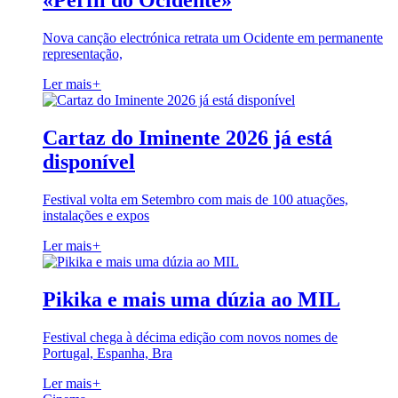
«Perfil do Ocidente»
Nova canção electrónica retrata um Ocidente em permanente
representação,
Ler mais
+
Cartaz do Iminente 2026 já está
disponível
Festival volta em Setembro com mais de 100 atuações,
instalações e expos
Ler mais
+
Pikika e mais uma dúzia ao MIL
Festival chega à décima edição com novos nomes de
Portugal, Espanha, Bra
Ler mais
+