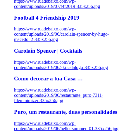
https://www.ruadebaixo.com/wp-
content/uploads/2019/07/f4f2019-335x256.jpg
Football 4 Friendship 2019
https://www.ruadebaixo.com/wp-
content/uploads/2019/06/carolain-spencer-by-hugo-
macedo_2-335x256.jpg
Carolain Spencer | Cocktails
https://www.ruadebaixo.com/wp-
content/uploads/2019/06/aki-catalogo-335x256.jpg
Como decorar a tua Casa …
https://www.ruadebaixo.com/wp-
content/uploads/2019/06/restaurante_puro-7311-
fileminimizer-335x256.jpg
Puro, um restaurante, duas personalidades
https://www.ruadebaixo.com/wp-
content/uploads/2019/06/hello_summer_01-335x256.jpg