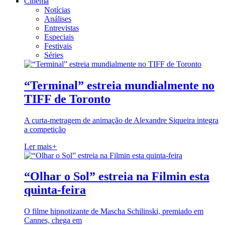
Cinema
Notícias
Análises
Entrevistas
Especiais
Festivais
Séries
“Terminal” estreia mundialmente no
TIFF de Toronto
A curta-metragem de animação de Alexandre Siqueira integra
a competição
Ler mais
+
“Olhar o Sol” estreia na Filmin esta
quinta-feira
O filme hipnotizante de Mascha Schilinski, premiado em
Cannes, chega em