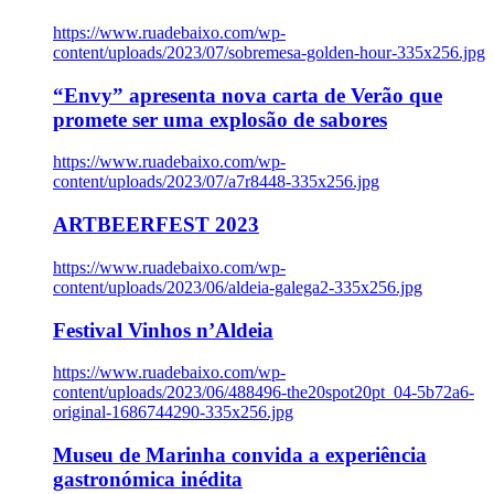
https://www.ruadebaixo.com/wp-
content/uploads/2023/07/sobremesa-golden-hour-335x256.jpg
“Envy” apresenta nova carta de Verão que
promete ser uma explosão de sabores
https://www.ruadebaixo.com/wp-
content/uploads/2023/07/a7r8448-335x256.jpg
ARTBEERFEST 2023
https://www.ruadebaixo.com/wp-
content/uploads/2023/06/aldeia-galega2-335x256.jpg
Festival Vinhos n’Aldeia
https://www.ruadebaixo.com/wp-
content/uploads/2023/06/488496-the20spot20pt_04-5b72a6-
original-1686744290-335x256.jpg
Museu de Marinha convida a experiência
gastronómica inédita