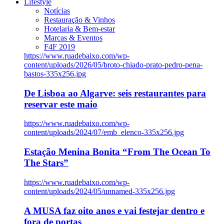
Lifestyle
Notícias
Restauração & Vinhos
Hotelaria & Bem-estar
Marcas & Eventos
F4F 2019
https://www.ruadebaixo.com/wp-
content/uploads/2026/05/broto-chiado-prato-pedro-pena-
bastos-335x256.jpg
De Lisboa ao Algarve: seis restaurantes para
reservar este maio
https://www.ruadebaixo.com/wp-
content/uploads/2024/07/emb_elenco-335x256.jpg
Estação Menina Bonita “From The Ocean To
The Stars”
https://www.ruadebaixo.com/wp-
content/uploads/2024/05/unnamed-335x256.jpg
A MUSA faz oito anos e vai festejar dentro e
fora de portas