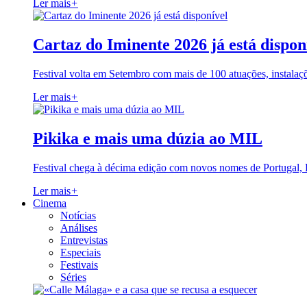
Ler mais
+
Cartaz do Iminente 2026 já está dispon
Festival volta em Setembro com mais de 100 atuações, instalaç
Ler mais
+
Pikika e mais uma dúzia ao MIL
Festival chega à décima edição com novos nomes de Portugal,
Ler mais
+
Cinema
Notícias
Análises
Entrevistas
Especiais
Festivais
Séries