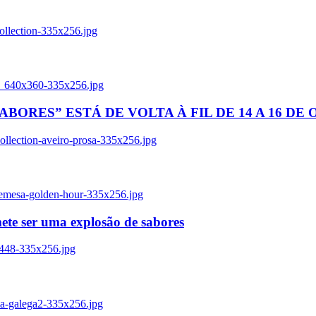
ollection-335x256.jpg
tl_640x360-335x256.jpg
BORES” ESTÁ DE VOLTA À FIL DE 14 A 16 DE
llection-aveiro-prosa-335x256.jpg
remesa-golden-hour-335x256.jpg
ete ser uma explosão de sabores
8448-335x256.jpg
ia-galega2-335x256.jpg