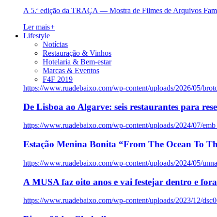
A 5.ª edição da TRAÇA — Mostra de Filmes de Arquivos Famil
Ler mais
+
Lifestyle
Notícias
Restauração & Vinhos
Hotelaria & Bem-estar
Marcas & Eventos
F4F 2019
https://www.ruadebaixo.com/wp-content/uploads/2026/05/brot
De Lisboa ao Algarve: seis restaurantes para res
https://www.ruadebaixo.com/wp-content/uploads/2024/07/emb
Estação Menina Bonita “From The Ocean To Th
https://www.ruadebaixo.com/wp-content/uploads/2024/05/un
A MUSA faz oito anos e vai festejar dentro e fora
https://www.ruadebaixo.com/wp-content/uploads/2023/12/dsc