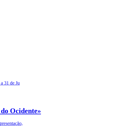
 a 31 de Ju
 do Ocidente»
presentação,