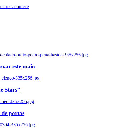
iares acontece
o-chiado-prato-pedro-pena-bastos-335x256.jpg
ervar este maio
_elenco-335x256.jpg
e Stars”
named-335x256.jpg
 de portas
00304-335x256.jpg