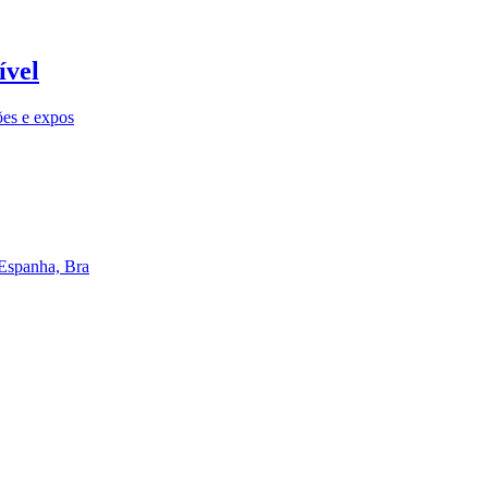
ível
ões e expos
 Espanha, Bra