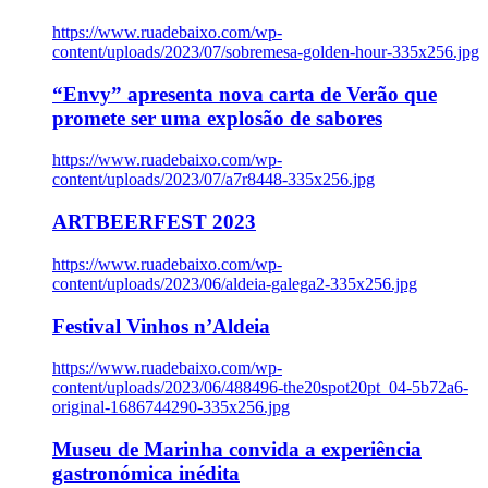
https://www.ruadebaixo.com/wp-
content/uploads/2023/07/sobremesa-golden-hour-335x256.jpg
“Envy” apresenta nova carta de Verão que
promete ser uma explosão de sabores
https://www.ruadebaixo.com/wp-
content/uploads/2023/07/a7r8448-335x256.jpg
ARTBEERFEST 2023
https://www.ruadebaixo.com/wp-
content/uploads/2023/06/aldeia-galega2-335x256.jpg
Festival Vinhos n’Aldeia
https://www.ruadebaixo.com/wp-
content/uploads/2023/06/488496-the20spot20pt_04-5b72a6-
original-1686744290-335x256.jpg
Museu de Marinha convida a experiência
gastronómica inédita