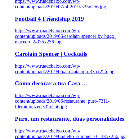
https://www.ruadebaixo.com/wp-
content/uploads/2019/07/f4f2019-335x256.jpg
Football 4 Friendship 2019
https://www.ruadebaixo.com/wp-
content/uploads/2019/06/carolain-spencer-by-hugo-
macedo_2-335x256.jpg
Carolain Spencer | Cocktails
https://www.ruadebaixo.com/wp-
content/uploads/2019/06/aki-catalogo-335x256.jpg
Como decorar a tua Casa …
https://www.ruadebaixo.com/wp-
content/uploads/2019/06/restaurante_puro-7311-
fileminimizer-335x256.jpg
Puro, um restaurante, duas personalidades
https://www.ruadebaixo.com/wp-
content/uploads/2019/06/hello_summer_01-335x256.jpg