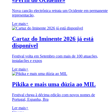
«Perfil do Ocidente»
Nova canção electrónica retrata um Ocidente em permanente
representação,
Ler mais
+
Cartaz do Iminente 2026 já está
disponível
Festival volta em Setembro com mais de 100 atuações,
instalações e expos
Ler mais
+
Pikika e mais uma dúzia ao MIL
Festival chega à décima edição com novos nomes de
Portugal, Espanha, Bra
Ler mais
+