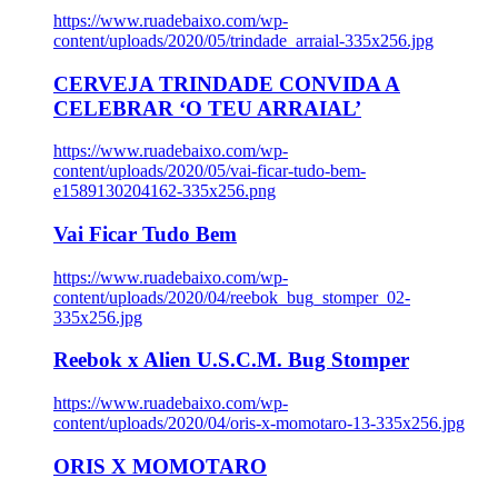
https://www.ruadebaixo.com/wp-
content/uploads/2020/05/trindade_arraial-335x256.jpg
CERVEJA TRINDADE CONVIDA A
CELEBRAR ‘O TEU ARRAIAL’
https://www.ruadebaixo.com/wp-
content/uploads/2020/05/vai-ficar-tudo-bem-
e1589130204162-335x256.png
Vai Ficar Tudo Bem
https://www.ruadebaixo.com/wp-
content/uploads/2020/04/reebok_bug_stomper_02-
335x256.jpg
Reebok x Alien U.S.C.M. Bug Stomper
https://www.ruadebaixo.com/wp-
content/uploads/2020/04/oris-x-momotaro-13-335x256.jpg
ORIS X MOMOTARO