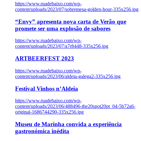
https://www.ruadebaixo.com/wp-
content/uploads/2023/07/sobremesa-golden-hour-335x256.jpg
“Envy” apresenta nova carta de Verão que
promete ser uma explosão de sabores
https://www.ruadebaixo.com/wp-
content/uploads/2023/07/a7r8448-335x256.jpg
ARTBEERFEST 2023
https://www.ruadebaixo.com/wp-
content/uploads/2023/06/aldeia-galega2-335x256.jpg
Festival Vinhos n’Aldeia
https://www.ruadebaixo.com/wp-
content/uploads/2023/06/488496-the20spot20pt_04-5b72a6-
original-1686744290-335x256.jpg
Museu de Marinha convida a experiência
gastronómica inédita