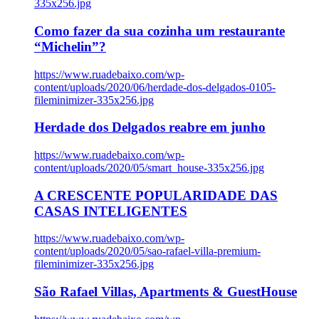
335x256.jpg
Como fazer da sua cozinha um restaurante
“Michelin”?
https://www.ruadebaixo.com/wp-
content/uploads/2020/06/herdade-dos-delgados-0105-
fileminimizer-335x256.jpg
Herdade dos Delgados reabre em junho
https://www.ruadebaixo.com/wp-
content/uploads/2020/05/smart_house-335x256.jpg
A CRESCENTE POPULARIDADE DAS
CASAS INTELIGENTES
https://www.ruadebaixo.com/wp-
content/uploads/2020/05/sao-rafael-villa-premium-
fileminimizer-335x256.jpg
São Rafael Villas, Apartments & GuestHouse