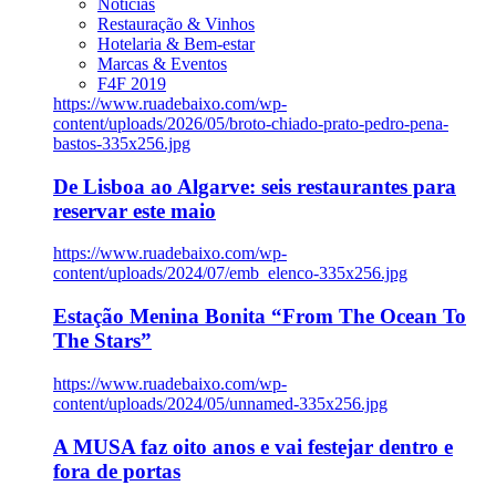
Notícias
Restauração & Vinhos
Hotelaria & Bem-estar
Marcas & Eventos
F4F 2019
https://www.ruadebaixo.com/wp-
content/uploads/2026/05/broto-chiado-prato-pedro-pena-
bastos-335x256.jpg
De Lisboa ao Algarve: seis restaurantes para
reservar este maio
https://www.ruadebaixo.com/wp-
content/uploads/2024/07/emb_elenco-335x256.jpg
Estação Menina Bonita “From The Ocean To
The Stars”
https://www.ruadebaixo.com/wp-
content/uploads/2024/05/unnamed-335x256.jpg
A MUSA faz oito anos e vai festejar dentro e
fora de portas