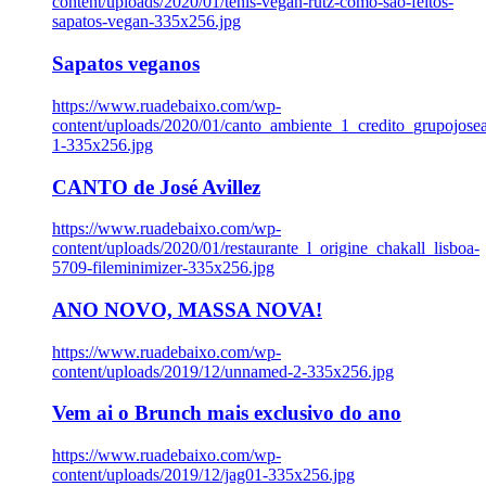
content/uploads/2020/01/tenis-vegan-rutz-como-sao-feitos-
sapatos-vegan-335x256.jpg
Sapatos veganos
https://www.ruadebaixo.com/wp-
content/uploads/2020/01/canto_ambiente_1_credito_grupojosea
1-335x256.jpg
CANTO de José Avillez
https://www.ruadebaixo.com/wp-
content/uploads/2020/01/restaurante_l_origine_chakall_lisboa-
5709-fileminimizer-335x256.jpg
ANO NOVO, MASSA NOVA!
https://www.ruadebaixo.com/wp-
content/uploads/2019/12/unnamed-2-335x256.jpg
Vem ai o Brunch mais exclusivo do ano
https://www.ruadebaixo.com/wp-
content/uploads/2019/12/jag01-335x256.jpg