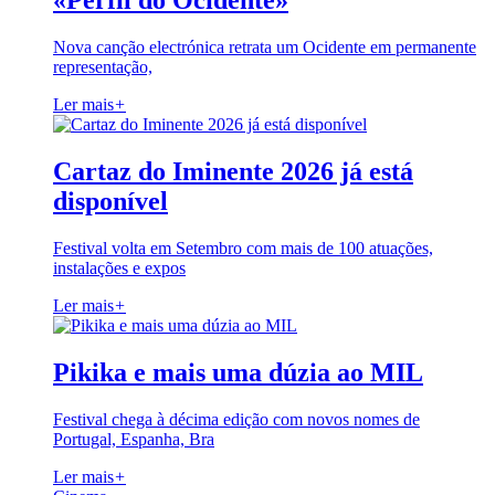
«Perfil do Ocidente»
Nova canção electrónica retrata um Ocidente em permanente
representação,
Ler mais
+
Cartaz do Iminente 2026 já está
disponível
Festival volta em Setembro com mais de 100 atuações,
instalações e expos
Ler mais
+
Pikika e mais uma dúzia ao MIL
Festival chega à décima edição com novos nomes de
Portugal, Espanha, Bra
Ler mais
+