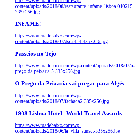
https://www.ruadebaixo.com/wp-
content/uploads/2018/08/restaurante_infame_lisboa-010215-
335x256.jpg
INFAME!
https://www.ruadebaixo.com/wp-
content/uploads/2018/07/dsc2353-335x256.jpg
Passeios no Tejo
https://www.ruadebaixo.com/wp-content/uploads/2018/07/o-
prego-da-peixaria-5-335x256.jpg
O Prego da Peixaria vai pregar para Algés
https://www.ruadebaixo.com/wp-
content/uploads/2018/07/fachada2-335x256.jpg
1908 Lisboa Hotel | World Travel Awards
https://www.ruadebaixo.com/wp-
content/uploads/2018/06/la_villa_sunset-335x256.jpg