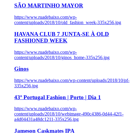
SÃO MARTINHO MAYOR
https://www.ruadebaixo.com/wp-
content/uploads/2018/10/old_fashion_week-335x256.jpg
HAVANA CLUB 7 JUNTA-SE À OLD
FASHIONED WEEK
https://www.ruadebaixo.com/wp-
content/uploads/2018/10/ginos_home-335x256.jpg
Ginos
https://www.ruadebaixo.com/wp-content/uploads/2018/10/pf-
335x256.jpg
43º Portugal Fashion | Porto | Dia 1
https://www.ruadebaixo.com/wp-
content/uploads/2018/10/webimage-490c4386-0d44-42f1-
a4d04431a48dc1211-335x256.jpg
Jameson Caskmates IPA