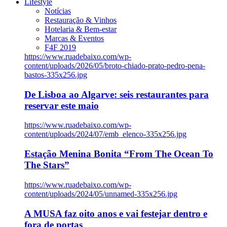
Lifestyle
Notícias
Restauração & Vinhos
Hotelaria & Bem-estar
Marcas & Eventos
F4F 2019
https://www.ruadebaixo.com/wp-
content/uploads/2026/05/broto-chiado-prato-pedro-pena-
bastos-335x256.jpg
De Lisboa ao Algarve: seis restaurantes para
reservar este maio
https://www.ruadebaixo.com/wp-
content/uploads/2024/07/emb_elenco-335x256.jpg
Estação Menina Bonita “From The Ocean To
The Stars”
https://www.ruadebaixo.com/wp-
content/uploads/2024/05/unnamed-335x256.jpg
A MUSA faz oito anos e vai festejar dentro e
fora de portas