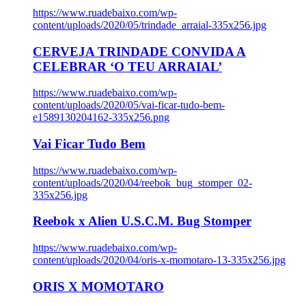
https://www.ruadebaixo.com/wp-
content/uploads/2020/05/trindade_arraial-335x256.jpg
CERVEJA TRINDADE CONVIDA A
CELEBRAR ‘O TEU ARRAIAL’
https://www.ruadebaixo.com/wp-
content/uploads/2020/05/vai-ficar-tudo-bem-
e1589130204162-335x256.png
Vai Ficar Tudo Bem
https://www.ruadebaixo.com/wp-
content/uploads/2020/04/reebok_bug_stomper_02-
335x256.jpg
Reebok x Alien U.S.C.M. Bug Stomper
https://www.ruadebaixo.com/wp-
content/uploads/2020/04/oris-x-momotaro-13-335x256.jpg
ORIS X MOMOTARO