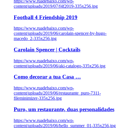
https://www.ruadebaixo.com/wp-
content/uploads/2019/07/f4f2019-335x256.jpg
Football 4 Friendship 2019
https://www.ruadebaixo.com/wp-
content/uploads/2019/06/carolain-spencer-by-hugo-
macedo_2-335x256.jpg
Carolain Spencer | Cocktails
https://www.ruadebaixo.com/wp-
content/uploads/2019/06/aki-catalogo-335x256.jpg
Como decorar a tua Casa …
https://www.ruadebaixo.com/wp-
content/uploads/2019/06/restaurante_puro-7311-
fileminimizer-335x256.jpg
Puro, um restaurante, duas personalidades
https://www.ruadebaixo.com/wp-
content/uploads/2019/06/hello_summer_01-335x256.jpg