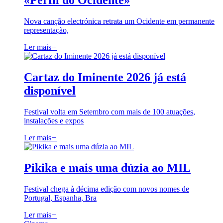
«Perfil do Ocidente»
Nova canção electrónica retrata um Ocidente em permanente
representação,
Ler mais
+
Cartaz do Iminente 2026 já está
disponível
Festival volta em Setembro com mais de 100 atuações,
instalações e expos
Ler mais
+
Pikika e mais uma dúzia ao MIL
Festival chega à décima edição com novos nomes de
Portugal, Espanha, Bra
Ler mais
+