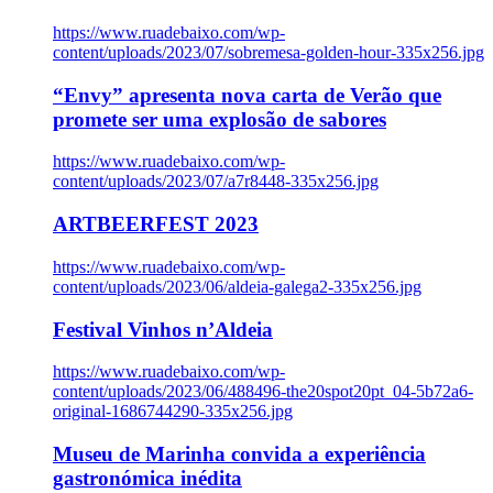
https://www.ruadebaixo.com/wp-
content/uploads/2023/07/sobremesa-golden-hour-335x256.jpg
“Envy” apresenta nova carta de Verão que
promete ser uma explosão de sabores
https://www.ruadebaixo.com/wp-
content/uploads/2023/07/a7r8448-335x256.jpg
ARTBEERFEST 2023
https://www.ruadebaixo.com/wp-
content/uploads/2023/06/aldeia-galega2-335x256.jpg
Festival Vinhos n’Aldeia
https://www.ruadebaixo.com/wp-
content/uploads/2023/06/488496-the20spot20pt_04-5b72a6-
original-1686744290-335x256.jpg
Museu de Marinha convida a experiência
gastronómica inédita