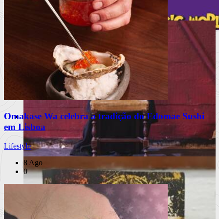
À escuta na Rua
Nepal, a vida criativa
Lisboa volta a ser palco da magia com
175 espetáculos gratuitos
O Festival Internacional de Magia de Rua regressa de 18 a 23
de agosto c
Ler mais
+
Omakase Wa celebra a tradição do Edomae Sushi
Livros
Notícias
em Lisboa
Análises
Livros da Semana
Lifestyle
Entrevistas & Especiais
8 Ago
0
A vida, de robe e ao som de uma marcha
INSTAGRAM