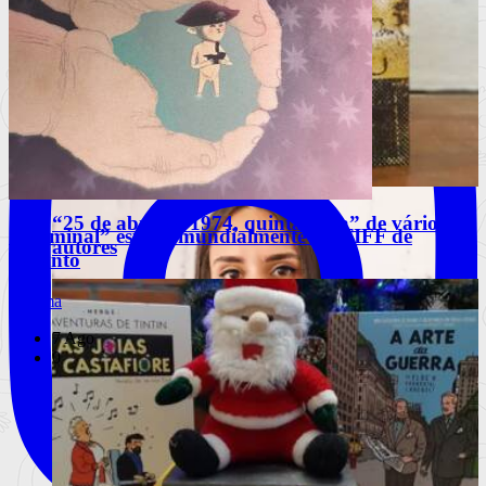
“25 de abril de 1974, quinta-feira” de vários
“Terminal” estreia mundialmente no TIFF de
autores
Toronto
Cinema
7 Ago
0