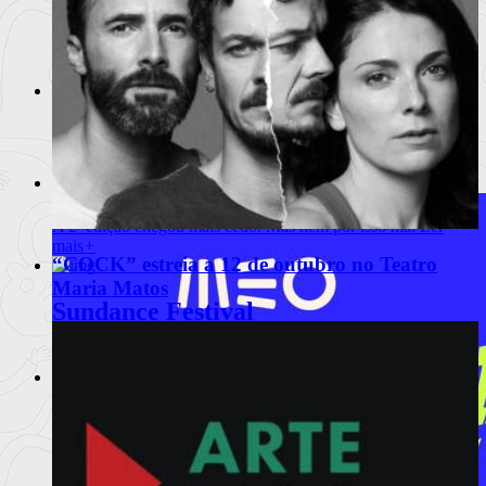
Um dos cinemas mais emblemáticos da capital. A rua
Ler
mais
+
O Nosso Indie
A rua de baixo esteve presente na 2ª edição do fes
Ler mais
+
IndieLisboa 2005
A 2ª edição chegou mais cedo. Mas nem por isso mai
Ler
mais
+
“COCK” estreia a 12 de outubro no Teatro
Maria Matos
Sundance Festival
25 anos a criar heróis independentes.
Ler mais
+
IndieLisboa 2009
As novas linguagens contemporâneas de braço dado c
Ler