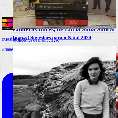
Comerás flores, de Lucía Solla Sobral
Livros | Sugestões para o Natal 2024
ruadebaixo
A mecânica da manipulação
Primavera Sound Porto, dia 3. @primaverasound_port
Ler mais
+