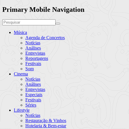
Primary Mobile Navigation
Música
Agenda de Concertos
Notícias
Análises
Entrevistas
Reportagens
Festivais
Som
Cinema
Notícias
Análises
Entrevistas
Especiais
Festivais
Séries
Lifestyle
Notícias
Restauração & Vinhos
Hotelaria & Bem-estar