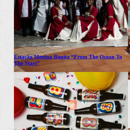
Estação Menina Bonita “From The Ocean To
The Stars”
Wine & Fado e BBQ animam agosto
no Praia D’El Rey Marriott
Resort na Costa de Prata reúne jantares vínicos, música ao
vivo e mercad
Ler mais
+