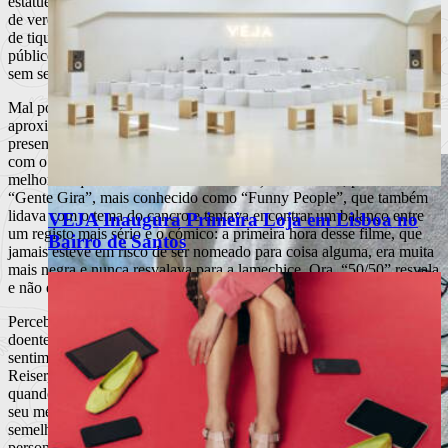
estatuetazita de “Melhor Argumento” ou para um dos actores) que,
de verdadeiramente independente, se fica pela pose e um conjunto
de tiques. Como qualquer outro, este género — cujo alvo é aquele
público que se cansa das grandes produções e procura “algo mais”
sem se esforçar muito — tem os seus altos e baixos.
Mal por mal,
“50/50”
, de
Jonathan Levine
, até pela sua
aproximação à comédia “Apatow” (que tem muito a ver com a
presença de Seth Rogen), não é dos mais baixos (em comparação
com o seus congéneres, não é tão bom quanto “Juno”, mas é bem
melhor do que “Os Miúdos Estão Bem”). No entanto, pense-se em
“Gente Gira”, mais conhecido como “Funny People”, que também
lidava com o tema do cancro e tentava encontrar um balanço entre
VEJA Inaugura Primeira Loja em Lisboa no
um registo mais sério e o cómico: a primeira hora desse filme, que
Bairro de Santos
jamais esteve em risco de ser nomeado para coisa alguma, era muita
mais negra e nunca resvalava para a lamechice. Ora, “50/50” resvala
e não é pouco.
Percebe-se que é difícil falar de cancro e das suas consequências no
doente e nas pessoas que lhe são próximas sem cair na
sentimentalidade; para mais, a história é baseada na vida de Will
Reiser, argumentista do filme, a quem foi diagnosticado um cancro
quando tinha pouco mais de vinte anos. Mais ainda, Seth Rogen,
seu melhor amigo, na vida real terá representado um papel
semelhante ao que tem no filme. Mas não era preciso que todas as
personagens, à excepção de uma (tão óbvia), fossem tão boazinhas,