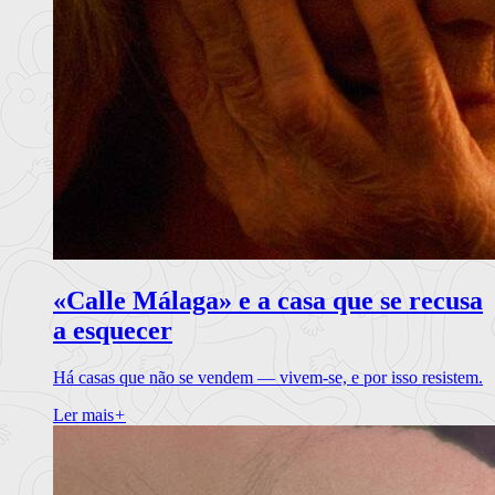
«Calle Málaga» e a casa que se recusa
a esquecer
Há casas que não se vendem — vivem-se, e por isso resistem.
Ler mais
+