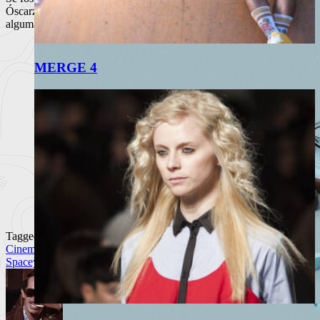
Óscarzito. Em Fevereiro do próximo ano, logo se verá se ganha
alguma coisa ou não.
MERGE 4
Tagged
Cinema Independente
Jonathan Levine
Joseph Gordon-Levitt
Kevin
Spacey
Liars
Seth Rogen