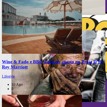
Festival Mental celebra 10 anos
Wine & Fado e BBQ animam agosto no Praia D’El
Rey Marriott
Lifestyle
10 Ago
0
PUB