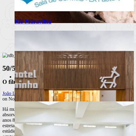
Rio Maravilha
Omakase Wa celebra a tradição do
Edomae Sushi em Lisboa
Restaurante com recomendação do Guia Michelin propõe
experiência intimis
50/50
Ler mais
+
Moda
O filme "independente" da praxe.
Notícias
Eventos
Marcas
João Lameira
Beleza /Cosmética
on Novembro 3, 2011 at 12:35 am
Há muito que a corrente principal do cinema norte-americano
absorveu aquele mais marginal, que teve o seu apogeu em fins dos
anos 80, princípios dos anos 90: já conta como tradição a sazonal
estreia de um filme “independente”, produzido e distribuído por
Hotel Minho
estúdios “independentes” para concorrer aos Óscares (e ganhar uma