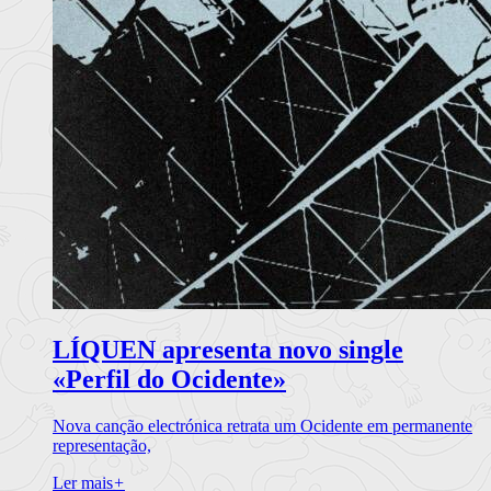
LÍQUEN apresenta novo single
«Perfil do Ocidente»
Nova canção electrónica retrata um Ocidente em permanente
representação,
Ler mais
+