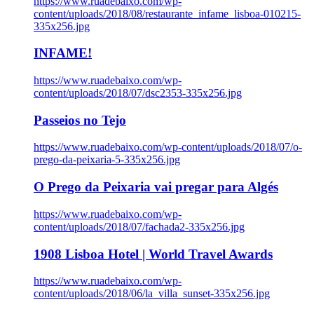
https://www.ruadebaixo.com/wp-
content/uploads/2018/08/restaurante_infame_lisboa-010215-
335x256.jpg
INFAME!
https://www.ruadebaixo.com/wp-
content/uploads/2018/07/dsc2353-335x256.jpg
Passeios no Tejo
https://www.ruadebaixo.com/wp-content/uploads/2018/07/o-
prego-da-peixaria-5-335x256.jpg
O Prego da Peixaria vai pregar para Algés
https://www.ruadebaixo.com/wp-
content/uploads/2018/07/fachada2-335x256.jpg
1908 Lisboa Hotel | World Travel Awards
https://www.ruadebaixo.com/wp-
content/uploads/2018/06/la_villa_sunset-335x256.jpg