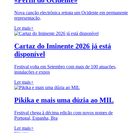
«Perfil do Ocidente»
Nova canção electrónica retrata um Ocidente em permanente
representação,
Ler mais
+
Cartaz do Iminente 2026 já está
disponível
Festival volta em Setembro com mais de 100 atuações,
instalações e expos
Ler mais
+
Pikika e mais uma dúzia ao MIL
Festival chega à décima edição com novos nomes de
Portugal, Espanha, Bra
Ler mais
+