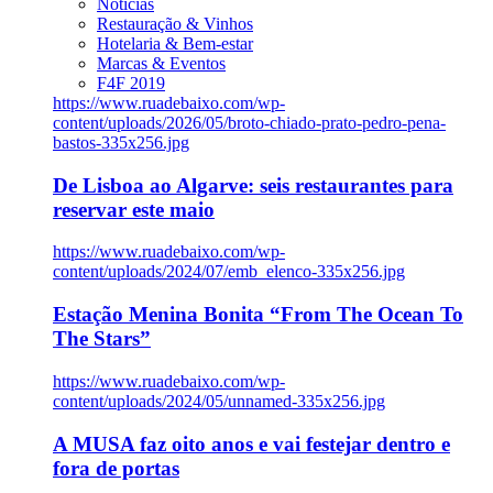
Notícias
Restauração & Vinhos
Hotelaria & Bem-estar
Marcas & Eventos
F4F 2019
https://www.ruadebaixo.com/wp-
content/uploads/2026/05/broto-chiado-prato-pedro-pena-
bastos-335x256.jpg
De Lisboa ao Algarve: seis restaurantes para
reservar este maio
https://www.ruadebaixo.com/wp-
content/uploads/2024/07/emb_elenco-335x256.jpg
Estação Menina Bonita “From The Ocean To
The Stars”
https://www.ruadebaixo.com/wp-
content/uploads/2024/05/unnamed-335x256.jpg
A MUSA faz oito anos e vai festejar dentro e
fora de portas