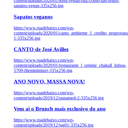
content/uploads/2020/01/tenis-vegan-rutz-como-sao-feitos-
sapatos-vegan-335x256.jpg
Sapatos veganos
https://www.ruadebaixo.com/wp-
content/uploads/2020/01/canto_ambiente_1_credito_grupojosea
1-335x256.jpg
CANTO de José Avillez
https://www.ruadebaixo.com/wp-
content/uploads/2020/01/restaurante_l_origine_chakall_lisboa-
5709-fileminimizer-335x256.jpg
ANO NOVO, MASSA NOVA!
https://www.ruadebaixo.com/wp-
content/uploads/2019/12/unnamed-2-335x256.jpg
Vem ai o Brunch mais exclusivo do ano
https://www.ruadebaixo.com/wp-
content/uploads/2019/12/jag01-335x256.jpg