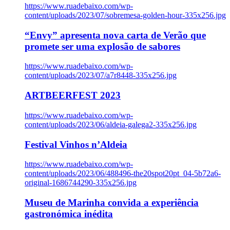
https://www.ruadebaixo.com/wp-
content/uploads/2023/07/sobremesa-golden-hour-335x256.jpg
“Envy” apresenta nova carta de Verão que
promete ser uma explosão de sabores
https://www.ruadebaixo.com/wp-
content/uploads/2023/07/a7r8448-335x256.jpg
ARTBEERFEST 2023
https://www.ruadebaixo.com/wp-
content/uploads/2023/06/aldeia-galega2-335x256.jpg
Festival Vinhos n’Aldeia
https://www.ruadebaixo.com/wp-
content/uploads/2023/06/488496-the20spot20pt_04-5b72a6-
original-1686744290-335x256.jpg
Museu de Marinha convida a experiência
gastronómica inédita