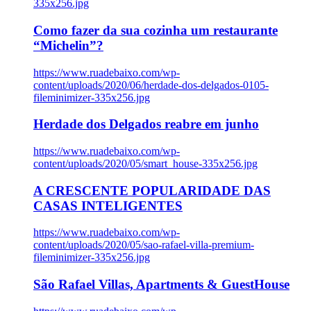
335x256.jpg
Como fazer da sua cozinha um restaurante
“Michelin”?
https://www.ruadebaixo.com/wp-
content/uploads/2020/06/herdade-dos-delgados-0105-
fileminimizer-335x256.jpg
Herdade dos Delgados reabre em junho
https://www.ruadebaixo.com/wp-
content/uploads/2020/05/smart_house-335x256.jpg
A CRESCENTE POPULARIDADE DAS
CASAS INTELIGENTES
https://www.ruadebaixo.com/wp-
content/uploads/2020/05/sao-rafael-villa-premium-
fileminimizer-335x256.jpg
São Rafael Villas, Apartments & GuestHouse