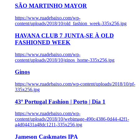
SÃO MARTINHO MAYOR
https://www.ruadebaixo.com/wp-
content/uploads/2018/10/old_fashion_week-335x256.jpg
HAVANA CLUB 7 JUNTA-SE À OLD
FASHIONED WEEK
https://www.ruadebaixo.com/wp-
content/uploads/2018/10/ginos_home-335x256.jpg
Ginos
https://www.ruadebaixo.com/wp-content/uploads/2018/10/pf-
335x256.jpg
43º Portugal Fashion | Porto | Dia 1
https://www.ruadebaixo.com/wp-
content/uploads/2018/10/webimage-490c4386-0d44-42f1-
a4d04431a48dc1211-335x256.jpg
Jameson Caskmates IPA