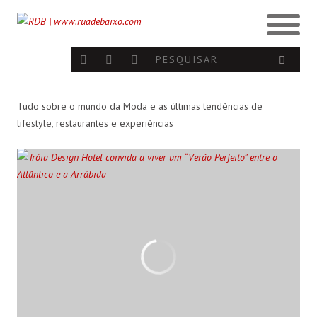
DE LISBOA AO ALGARVE:
ESTAÇÃO MENINA BONITA
A MUSA FAZ OITO ANOS E
SEIS RESTAURANTES PARA
“FROM THE OCEAN TO THE
VAI FESTEJAR DENTRO E
RESERVAR ESTE MAIO
STARS”
FORA DE PORTAS
BISTRO 99 BY CHAKALL
Tudo sobre o mundo da Moda e as últimas tendências de
lifestyle, restaurantes e experiências