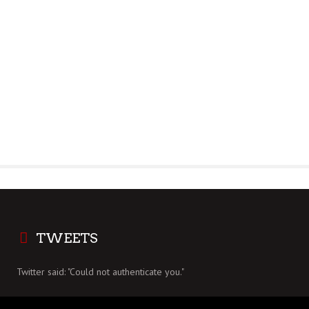
TWEETS
Twitter said: "Could not authenticate you."