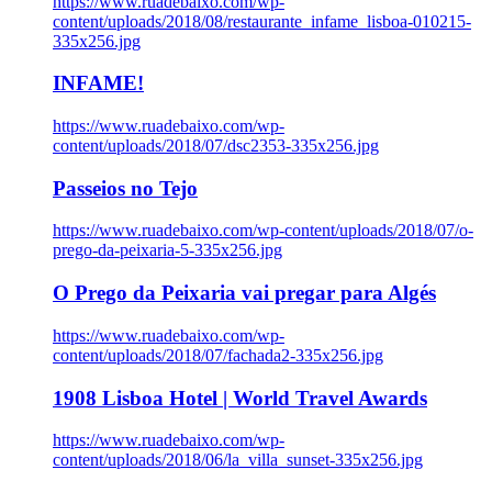
https://www.ruadebaixo.com/wp-
content/uploads/2018/08/restaurante_infame_lisboa-010215-
335x256.jpg
INFAME!
https://www.ruadebaixo.com/wp-
content/uploads/2018/07/dsc2353-335x256.jpg
Passeios no Tejo
https://www.ruadebaixo.com/wp-content/uploads/2018/07/o-
prego-da-peixaria-5-335x256.jpg
O Prego da Peixaria vai pregar para Algés
https://www.ruadebaixo.com/wp-
content/uploads/2018/07/fachada2-335x256.jpg
1908 Lisboa Hotel | World Travel Awards
https://www.ruadebaixo.com/wp-
content/uploads/2018/06/la_villa_sunset-335x256.jpg