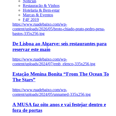
Notícias
Restauração & Vinhos
Hotelaria & Bem-estar
Marcas & Eventos
F4F 2019
https://www.ruadebaixo.com/wp-
content/uploads/2026/05/broto-chiado-prato-pedro-pena-
bastos-335x256.jpg
De Lisboa ao Algarve: seis restaurantes para
reservar este maio
https://www.ruadebaixo.com/wp-
content/uploads/2024/07/emb_elenco-335x256.jpg
Estação Menina Bonita “From The Ocean To
The Stars”
https://www.ruadebaixo.com/wp-
content/uploads/2024/05/unnamed-335x256.jpg
A MUSA faz oito anos e vai festejar dentro e
fora de portas