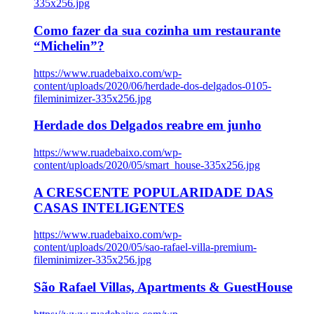
335x256.jpg
Como fazer da sua cozinha um restaurante
“Michelin”?
https://www.ruadebaixo.com/wp-
content/uploads/2020/06/herdade-dos-delgados-0105-
fileminimizer-335x256.jpg
Herdade dos Delgados reabre em junho
https://www.ruadebaixo.com/wp-
content/uploads/2020/05/smart_house-335x256.jpg
A CRESCENTE POPULARIDADE DAS
CASAS INTELIGENTES
https://www.ruadebaixo.com/wp-
content/uploads/2020/05/sao-rafael-villa-premium-
fileminimizer-335x256.jpg
São Rafael Villas, Apartments & GuestHouse