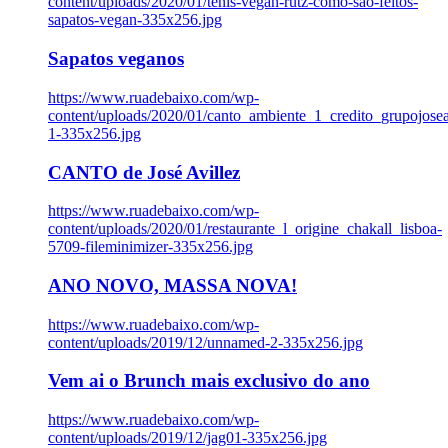
content/uploads/2020/01/tenis-vegan-rutz-como-sao-feitos-
sapatos-vegan-335x256.jpg
Sapatos veganos
https://www.ruadebaixo.com/wp-
content/uploads/2020/01/canto_ambiente_1_credito_grupojosea
1-335x256.jpg
CANTO de José Avillez
https://www.ruadebaixo.com/wp-
content/uploads/2020/01/restaurante_l_origine_chakall_lisboa-
5709-fileminimizer-335x256.jpg
ANO NOVO, MASSA NOVA!
https://www.ruadebaixo.com/wp-
content/uploads/2019/12/unnamed-2-335x256.jpg
Vem ai o Brunch mais exclusivo do ano
https://www.ruadebaixo.com/wp-
content/uploads/2019/12/jag01-335x256.jpg