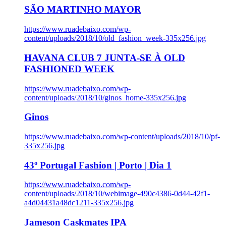
SÃO MARTINHO MAYOR
https://www.ruadebaixo.com/wp-
content/uploads/2018/10/old_fashion_week-335x256.jpg
HAVANA CLUB 7 JUNTA-SE À OLD
FASHIONED WEEK
https://www.ruadebaixo.com/wp-
content/uploads/2018/10/ginos_home-335x256.jpg
Ginos
https://www.ruadebaixo.com/wp-content/uploads/2018/10/pf-
335x256.jpg
43º Portugal Fashion | Porto | Dia 1
https://www.ruadebaixo.com/wp-
content/uploads/2018/10/webimage-490c4386-0d44-42f1-
a4d04431a48dc1211-335x256.jpg
Jameson Caskmates IPA