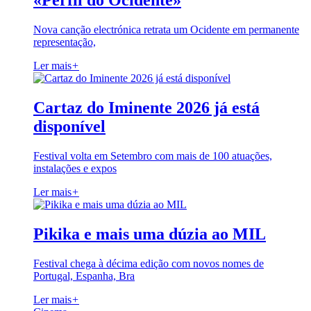
«Perfil do Ocidente»
Nova canção electrónica retrata um Ocidente em permanente
representação,
Ler mais
+
Cartaz do Iminente 2026 já está
disponível
Festival volta em Setembro com mais de 100 atuações,
instalações e expos
Ler mais
+
Pikika e mais uma dúzia ao MIL
Festival chega à décima edição com novos nomes de
Portugal, Espanha, Bra
Ler mais
+