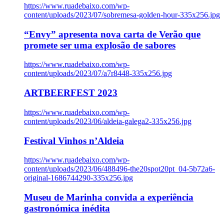
https://www.ruadebaixo.com/wp-
content/uploads/2023/07/sobremesa-golden-hour-335x256.jpg
“Envy” apresenta nova carta de Verão que
promete ser uma explosão de sabores
https://www.ruadebaixo.com/wp-
content/uploads/2023/07/a7r8448-335x256.jpg
ARTBEERFEST 2023
https://www.ruadebaixo.com/wp-
content/uploads/2023/06/aldeia-galega2-335x256.jpg
Festival Vinhos n’Aldeia
https://www.ruadebaixo.com/wp-
content/uploads/2023/06/488496-the20spot20pt_04-5b72a6-
original-1686744290-335x256.jpg
Museu de Marinha convida a experiência
gastronómica inédita