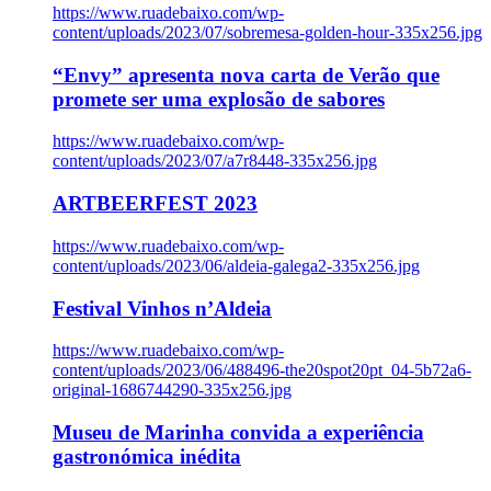
https://www.ruadebaixo.com/wp-
content/uploads/2023/07/sobremesa-golden-hour-335x256.jpg
“Envy” apresenta nova carta de Verão que
promete ser uma explosão de sabores
https://www.ruadebaixo.com/wp-
content/uploads/2023/07/a7r8448-335x256.jpg
ARTBEERFEST 2023
https://www.ruadebaixo.com/wp-
content/uploads/2023/06/aldeia-galega2-335x256.jpg
Festival Vinhos n’Aldeia
https://www.ruadebaixo.com/wp-
content/uploads/2023/06/488496-the20spot20pt_04-5b72a6-
original-1686744290-335x256.jpg
Museu de Marinha convida a experiência
gastronómica inédita