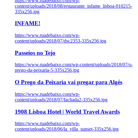
https://www.ruadebaixo.com/wp-
content/uploads/2018/08/restaurante_infame_lisboa-010215-
335x256.jpg
INFAME!
https://www.ruadebaixo.com/wp-
content/uploads/2018/07/dsc2353-335x256.jpg
Passeios no Tejo
https://www.ruadebaixo.com/wp-content/uploads/2018/07/o-
prego-da-peixaria-5-335x256.jpg
O Prego da Peixaria vai pregar para Algés
https://www.ruadebaixo.com/wp-
content/uploads/2018/07/fachada2-335x256.jpg
1908 Lisboa Hotel | World Travel Awards
https://www.ruadebaixo.com/wp-
content/uploads/2018/06/la_villa_sunset-335x256.jpg