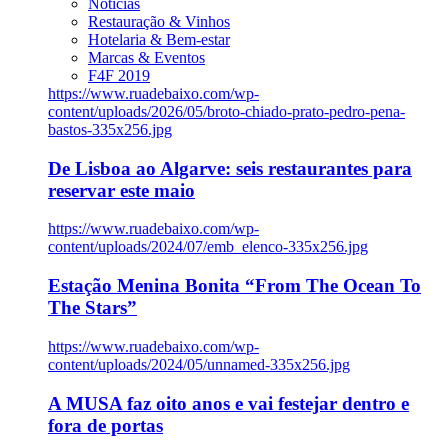
Notícias
Restauração & Vinhos
Hotelaria & Bem-estar
Marcas & Eventos
F4F 2019
https://www.ruadebaixo.com/wp-
content/uploads/2026/05/broto-chiado-prato-pedro-pena-
bastos-335x256.jpg
De Lisboa ao Algarve: seis restaurantes para
reservar este maio
https://www.ruadebaixo.com/wp-
content/uploads/2024/07/emb_elenco-335x256.jpg
Estação Menina Bonita “From The Ocean To
The Stars”
https://www.ruadebaixo.com/wp-
content/uploads/2024/05/unnamed-335x256.jpg
A MUSA faz oito anos e vai festejar dentro e
fora de portas