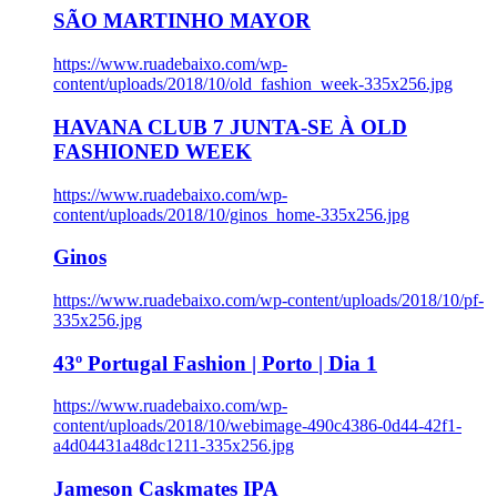
SÃO MARTINHO MAYOR
https://www.ruadebaixo.com/wp-
content/uploads/2018/10/old_fashion_week-335x256.jpg
HAVANA CLUB 7 JUNTA-SE À OLD
FASHIONED WEEK
https://www.ruadebaixo.com/wp-
content/uploads/2018/10/ginos_home-335x256.jpg
Ginos
https://www.ruadebaixo.com/wp-content/uploads/2018/10/pf-
335x256.jpg
43º Portugal Fashion | Porto | Dia 1
https://www.ruadebaixo.com/wp-
content/uploads/2018/10/webimage-490c4386-0d44-42f1-
a4d04431a48dc1211-335x256.jpg
Jameson Caskmates IPA