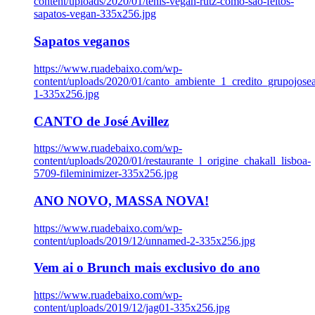
content/uploads/2020/01/tenis-vegan-rutz-como-sao-feitos-
sapatos-vegan-335x256.jpg
Sapatos veganos
https://www.ruadebaixo.com/wp-
content/uploads/2020/01/canto_ambiente_1_credito_grupojosea
1-335x256.jpg
CANTO de José Avillez
https://www.ruadebaixo.com/wp-
content/uploads/2020/01/restaurante_l_origine_chakall_lisboa-
5709-fileminimizer-335x256.jpg
ANO NOVO, MASSA NOVA!
https://www.ruadebaixo.com/wp-
content/uploads/2019/12/unnamed-2-335x256.jpg
Vem ai o Brunch mais exclusivo do ano
https://www.ruadebaixo.com/wp-
content/uploads/2019/12/jag01-335x256.jpg