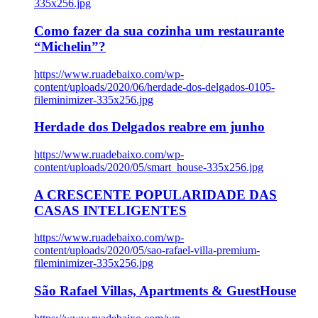
335x256.jpg
Como fazer da sua cozinha um restaurante
“Michelin”?
https://www.ruadebaixo.com/wp-
content/uploads/2020/06/herdade-dos-delgados-0105-
fileminimizer-335x256.jpg
Herdade dos Delgados reabre em junho
https://www.ruadebaixo.com/wp-
content/uploads/2020/05/smart_house-335x256.jpg
A CRESCENTE POPULARIDADE DAS
CASAS INTELIGENTES
https://www.ruadebaixo.com/wp-
content/uploads/2020/05/sao-rafael-villa-premium-
fileminimizer-335x256.jpg
São Rafael Villas, Apartments & GuestHouse