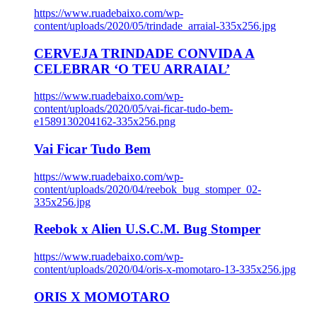
https://www.ruadebaixo.com/wp-
content/uploads/2020/05/trindade_arraial-335x256.jpg
CERVEJA TRINDADE CONVIDA A
CELEBRAR ‘O TEU ARRAIAL’
https://www.ruadebaixo.com/wp-
content/uploads/2020/05/vai-ficar-tudo-bem-
e1589130204162-335x256.png
Vai Ficar Tudo Bem
https://www.ruadebaixo.com/wp-
content/uploads/2020/04/reebok_bug_stomper_02-
335x256.jpg
Reebok x Alien U.S.C.M. Bug Stomper
https://www.ruadebaixo.com/wp-
content/uploads/2020/04/oris-x-momotaro-13-335x256.jpg
ORIS X MOMOTARO