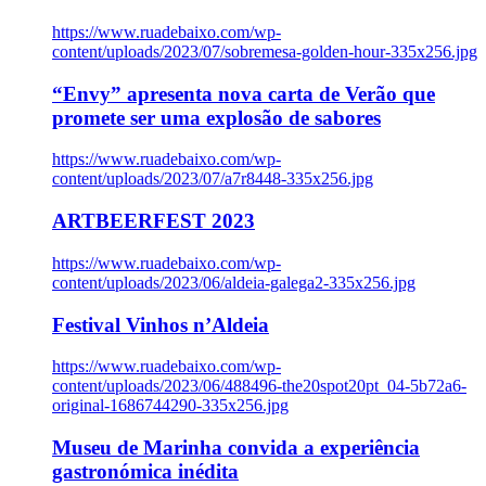
https://www.ruadebaixo.com/wp-
content/uploads/2023/07/sobremesa-golden-hour-335x256.jpg
“Envy” apresenta nova carta de Verão que
promete ser uma explosão de sabores
https://www.ruadebaixo.com/wp-
content/uploads/2023/07/a7r8448-335x256.jpg
ARTBEERFEST 2023
https://www.ruadebaixo.com/wp-
content/uploads/2023/06/aldeia-galega2-335x256.jpg
Festival Vinhos n’Aldeia
https://www.ruadebaixo.com/wp-
content/uploads/2023/06/488496-the20spot20pt_04-5b72a6-
original-1686744290-335x256.jpg
Museu de Marinha convida a experiência
gastronómica inédita