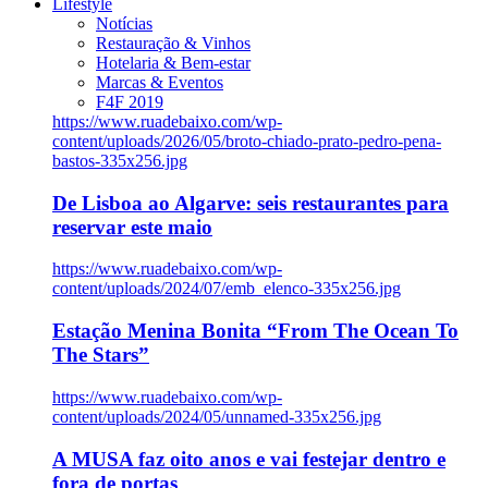
Lifestyle
Notícias
Restauração & Vinhos
Hotelaria & Bem-estar
Marcas & Eventos
F4F 2019
https://www.ruadebaixo.com/wp-
content/uploads/2026/05/broto-chiado-prato-pedro-pena-
bastos-335x256.jpg
De Lisboa ao Algarve: seis restaurantes para
reservar este maio
https://www.ruadebaixo.com/wp-
content/uploads/2024/07/emb_elenco-335x256.jpg
Estação Menina Bonita “From The Ocean To
The Stars”
https://www.ruadebaixo.com/wp-
content/uploads/2024/05/unnamed-335x256.jpg
A MUSA faz oito anos e vai festejar dentro e
fora de portas