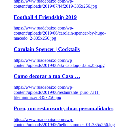
https://www.ruadebaixo.com/wp-
content/uploads/2019/07/f4f2019-335x256.jpg
Football 4 Friendship 2019
https://www.ruadebaixo.com/wp-
content/uploads/2019/06/carolain-spencer-by-hugo-
macedo_2-335x256.jpg
Carolain Spencer | Cocktails
https://www.ruadebaixo.com/wp-
content/uploads/2019/06/aki-catalogo-335x256.jpg
Como decorar a tua Casa …
https://www.ruadebaixo.com/wp-
content/uploads/2019/06/restaurante_puro-7311-
fileminimizer-335x256.jpg
Puro, um restaurante, duas personalidades
https://www.ruadebaixo.com/wp-
content/uploads/2019/06/hello_summer_01-335x256.jpg