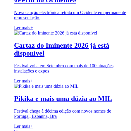
«Perfil do Ocidente»
Nova canção electrónica retrata um Ocidente em permanente
representação,
Ler mais
+
Cartaz do Iminente 2026 já está
disponível
Festival volta em Setembro com mais de 100 atuações,
instalações e expos
Ler mais
+
Pikika e mais uma dúzia ao MIL
Festival chega à décima edição com novos nomes de
Portugal, Espanha, Bra
Ler mais
+