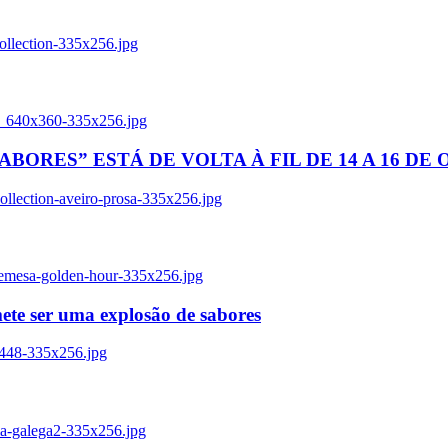
ollection-335x256.jpg
tl_640x360-335x256.jpg
BORES” ESTÁ DE VOLTA À FIL DE 14 A 16 DE
llection-aveiro-prosa-335x256.jpg
remesa-golden-hour-335x256.jpg
ete ser uma explosão de sabores
8448-335x256.jpg
ia-galega2-335x256.jpg