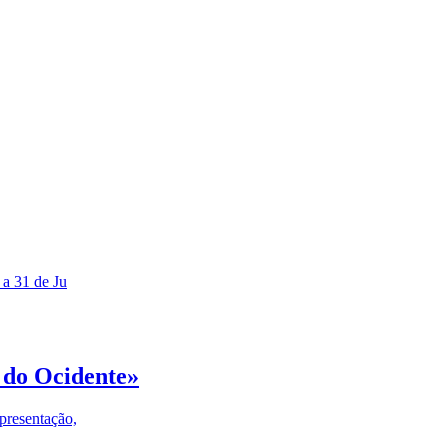
 a 31 de Ju
 do Ocidente»
presentação,