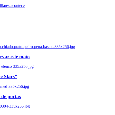
iares acontece
o-chiado-prato-pedro-pena-bastos-335x256.jpg
ervar este maio
_elenco-335x256.jpg
e Stars”
named-335x256.jpg
 de portas
00304-335x256.jpg