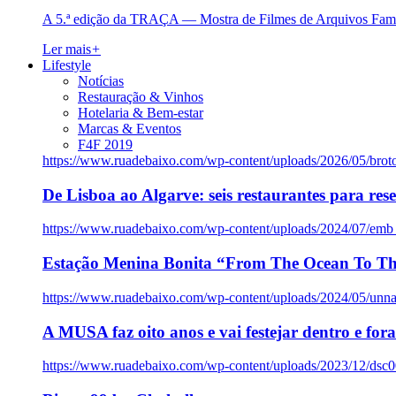
A 5.ª edição da TRAÇA — Mostra de Filmes de Arquivos Famil
Ler mais
+
Lifestyle
Notícias
Restauração & Vinhos
Hotelaria & Bem-estar
Marcas & Eventos
F4F 2019
https://www.ruadebaixo.com/wp-content/uploads/2026/05/brot
De Lisboa ao Algarve: seis restaurantes para res
https://www.ruadebaixo.com/wp-content/uploads/2024/07/emb
Estação Menina Bonita “From The Ocean To Th
https://www.ruadebaixo.com/wp-content/uploads/2024/05/un
A MUSA faz oito anos e vai festejar dentro e fora
https://www.ruadebaixo.com/wp-content/uploads/2023/12/dsc