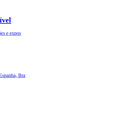
ível
ões e expos
 Espanha, Bra