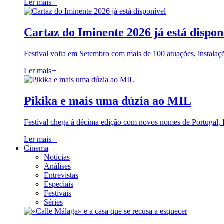
Ler mais
+
Cartaz do Iminente 2026 já está dispon
Festival volta em Setembro com mais de 100 atuações, instalaç
Ler mais
+
Pikika e mais uma dúzia ao MIL
Festival chega à décima edição com novos nomes de Portugal,
Ler mais
+
Cinema
Notícias
Análises
Entrevistas
Especiais
Festivais
Séries