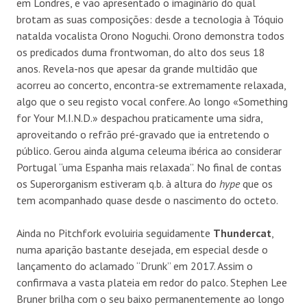
em Londres, e vão apresentado o imaginário do qual
brotam as suas composições: desde a tecnologia à Tóquio
natalda vocalista Orono Noguchi. Orono demonstra todos
os predicados duma frontwoman, do alto dos seus 18
anos. Revela-nos que apesar da grande multidão que
acorreu ao concerto, encontra-se extremamente relaxada,
algo que o seu registo vocal confere. Ao longo «Something
for Your M.I.N.D.» despachou praticamente uma sidra,
aproveitando o refrão pré-gravado que ia entretendo o
público. Gerou ainda alguma celeuma ibérica ao considerar
Portugal “uma Espanha mais relaxada”. No final de contas
os Superorganism estiveram q.b. à altura do
hype
que os
tem acompanhado quase desde o nascimento do octeto.
Ainda no Pitchfork evoluiria seguidamente
Thundercat
,
numa aparição bastante desejada, em especial desde o
lançamento do aclamado “Drunk” em 2017. Assim o
confirmava a vasta plateia em redor do palco. Stephen Lee
Bruner brilha com o seu baixo permanentemente ao longo