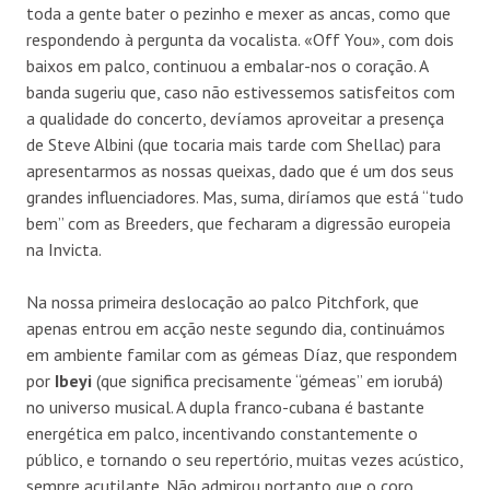
toda a gente bater o pezinho e mexer as ancas, como que
respondendo à pergunta da vocalista. «Off You», com dois
baixos em palco, continuou a embalar-nos o coração. A
banda sugeriu que, caso não estivessemos satisfeitos com
a qualidade do concerto, devíamos aproveitar a presença
de Steve Albini (que tocaria mais tarde com Shellac) para
apresentarmos as nossas queixas, dado que é um dos seus
grandes influenciadores. Mas, suma, diríamos que está “tudo
bem” com as Breeders, que fecharam a digressão europeia
na Invicta.
Na nossa primeira deslocação ao palco Pitchfork, que
apenas entrou em acção neste segundo dia, continuámos
em ambiente familar com as gémeas Díaz, que respondem
por
Ibeyi
(que significa precisamente “gémeas” em iorubá)
no universo musical. A dupla franco-cubana é bastante
energética em palco, incentivando constantemente o
público, e tornando o seu repertório, muitas vezes acústico,
sempre acutilante. Não admirou portanto que o coro