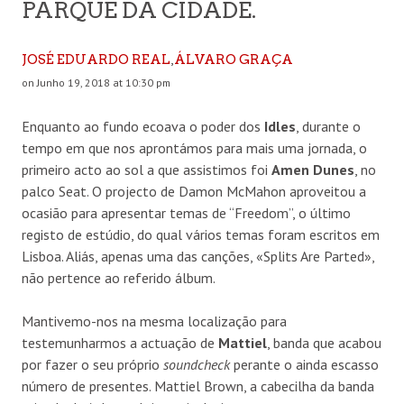
PARQUE DA CIDADE.
,
JOSÉ EDUARDO REAL
ÁLVARO GRAÇA
on Junho 19, 2018 at 10:30 pm
Enquanto ao fundo ecoava o poder dos
Idles
, durante o
tempo em que nos aprontámos para mais uma jornada, o
primeiro acto ao sol a que assistimos foi
Amen Dunes
, no
palco Seat. O projecto de Damon McMahon aproveitou a
ocasião para apresentar temas de “Freedom”, o último
registo de estúdio, do qual vários temas foram escritos em
Lisboa. Aliás, apenas uma das canções, «Splits Are Parted»,
não pertence ao referido álbum.
Mantivemo-nos na mesma localização para
testemunharmos a actuação de
Mattiel
, banda que acabou
por fazer o seu próprio
soundcheck
perante o ainda escasso
número de presentes. Mattiel Brown, a cabecilha da banda