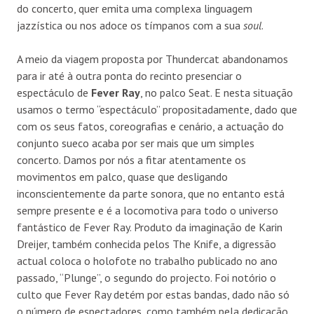
do concerto, quer emita uma complexa linguagem
jazzística ou nos adoce os tímpanos com a sua
soul
.
A meio da viagem proposta por Thundercat abandonamos
para ir até à outra ponta do recinto presenciar o
espectáculo de
Fever Ray
, no palco Seat. E nesta situação
usamos o termo “espectáculo” propositadamente, dado que
com os seus fatos, coreografias e cenário, a actuação do
conjunto sueco acaba por ser mais que um simples
concerto. Damos por nós a fitar atentamente os
movimentos em palco, quase que desligando
inconscientemente da parte sonora, que no entanto está
sempre presente e é a locomotiva para todo o universo
fantástico de Fever Ray. Produto da imaginação de Karin
Dreijer, também conhecida pelos The Knife, a digressão
actual coloca o holofote no trabalho publicado no ano
passado, “Plunge”, o segundo do projecto. Foi notório o
culto que Fever Ray detém por estas bandas, dado não só
o número de espectadores, como também pela dedicação