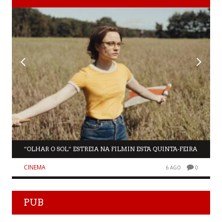
“OLHAR O SOL” ESTREIA NA FILMIN ESTA QUINTA-FEIRA
CINEMA
6 AGO
0
PUB