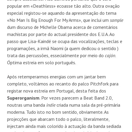
popular em «Deathless» ecoasse tão alto. Outra ovação
especial registou-se aquando da apresentação do tema
«No Man Is Big Enough For My Arms», que inclui um
sample
dum discurso de Michelle Obama acerca de comentários
machistas por parte do actual presidente dos E.U.A. Ao
passo que Lisa-Kaindé se ocupa das vocalizações, teclas e
programações, a irmã Naomi (a quem dedicou o sentido )
trata das percussões, essecialmente por meio do
cajón
.
Óptima estreia em solo português.
Após retemperarmos energias com um jantar bem
completo, voltámos ao recanto do palco Pitchfork para
registar nova estreia em Portugal, desta feita dos
Superorganism
. Por vezes parecem a Beat Band 2.0,
noutras uma banda
indie
criada numa sala da pré-primária
moderna. Tudo isto no bom sentido, obviamente. As
projecções que abarcam todo o palco, literalmente,
injectam ainda mais colorido à actuação da banda sediada