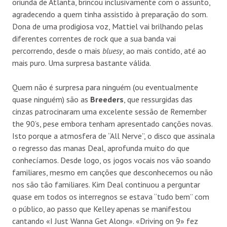
oriunda de Atlanta, brincou inclusivamente com o assunto,
agradecendo a quem tinha assistido à preparação do som.
Dona de uma prodigiosa voz, Mattiel vai brilhando pelas
diferentes correntes de rock que a sua banda vai
percorrendo, desde o mais
bluesy
, ao mais contido, até ao
mais puro. Uma surpresa bastante válida.
Quem não é surpresa para ninguém (ou eventualmente
quase ninguém) são as
Breeders
, que ressurgidas das
cinzas patrocinaram uma excelente sessão de Remember
the 90’s, pese embora tenham apresentado canções novas.
Isto porque a atmosfera de “All Nerve”, o disco que assinala
o regresso das manas Deal, aprofunda muito do que
conhecíamos. Desde logo, os jogos vocais nos vão soando
familiares, mesmo em canções que desconhecemos ou não
nos são tão familiares. Kim Deal continuou a perguntar
quase em todos os interregnos se estava “tudo bem” com
o público, ao passo que Kelley apenas se manifestou
cantando «I Just Wanna Get Along». «Driving on 9» fez