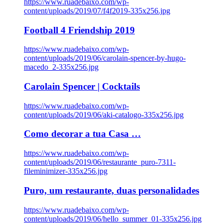
https://www.ruadebaixo.com/wp-
content/uploads/2019/07/f4f2019-335x256.jpg
Football 4 Friendship 2019
https://www.ruadebaixo.com/wp-
content/uploads/2019/06/carolain-spencer-by-hugo-
macedo_2-335x256.jpg
Carolain Spencer | Cocktails
https://www.ruadebaixo.com/wp-
content/uploads/2019/06/aki-catalogo-335x256.jpg
Como decorar a tua Casa …
https://www.ruadebaixo.com/wp-
content/uploads/2019/06/restaurante_puro-7311-
fileminimizer-335x256.jpg
Puro, um restaurante, duas personalidades
https://www.ruadebaixo.com/wp-
content/uploads/2019/06/hello_summer_01-335x256.jpg