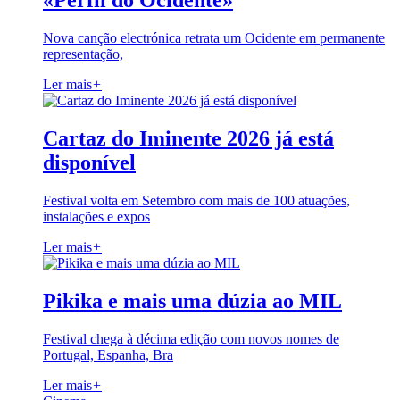
«Perfil do Ocidente»
Nova canção electrónica retrata um Ocidente em permanente
representação,
Ler mais
+
Cartaz do Iminente 2026 já está
disponível
Festival volta em Setembro com mais de 100 atuações,
instalações e expos
Ler mais
+
Pikika e mais uma dúzia ao MIL
Festival chega à décima edição com novos nomes de
Portugal, Espanha, Bra
Ler mais
+