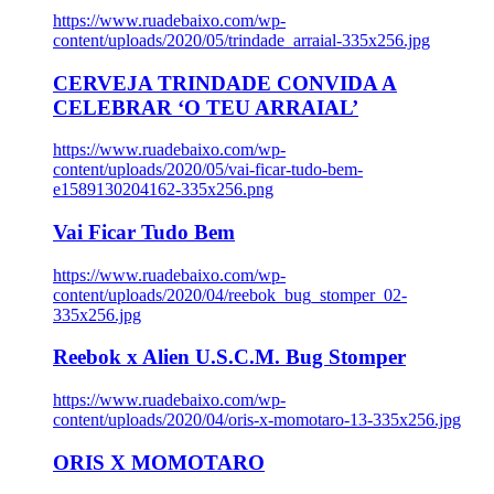
https://www.ruadebaixo.com/wp-
content/uploads/2020/05/trindade_arraial-335x256.jpg
CERVEJA TRINDADE CONVIDA A
CELEBRAR ‘O TEU ARRAIAL’
https://www.ruadebaixo.com/wp-
content/uploads/2020/05/vai-ficar-tudo-bem-
e1589130204162-335x256.png
Vai Ficar Tudo Bem
https://www.ruadebaixo.com/wp-
content/uploads/2020/04/reebok_bug_stomper_02-
335x256.jpg
Reebok x Alien U.S.C.M. Bug Stomper
https://www.ruadebaixo.com/wp-
content/uploads/2020/04/oris-x-momotaro-13-335x256.jpg
ORIS X MOMOTARO