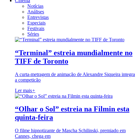
Cinema
Notícias
Análises
Entrevistas
Especiais
Festivais
Séries
“Terminal” estreia mundialmente no
TIFF de Toronto
A curta-metragem de animação de Alexandre Siqueira integra
a competição
Ler mais
+
“Olhar o Sol” estreia na Filmin esta
quinta-feira
O filme hipnotizante de Mascha Schilinski, premiado em
Cannes, chega em