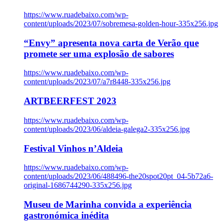
https://www.ruadebaixo.com/wp-
content/uploads/2023/07/sobremesa-golden-hour-335x256.jpg
“Envy” apresenta nova carta de Verão que
promete ser uma explosão de sabores
https://www.ruadebaixo.com/wp-
content/uploads/2023/07/a7r8448-335x256.jpg
ARTBEERFEST 2023
https://www.ruadebaixo.com/wp-
content/uploads/2023/06/aldeia-galega2-335x256.jpg
Festival Vinhos n’Aldeia
https://www.ruadebaixo.com/wp-
content/uploads/2023/06/488496-the20spot20pt_04-5b72a6-
original-1686744290-335x256.jpg
Museu de Marinha convida a experiência
gastronómica inédita