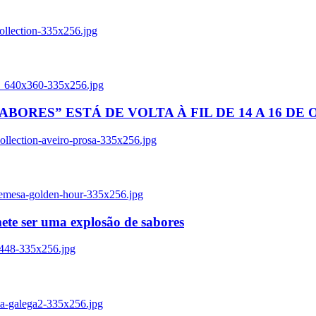
ollection-335x256.jpg
tl_640x360-335x256.jpg
BORES” ESTÁ DE VOLTA À FIL DE 14 A 16 DE
llection-aveiro-prosa-335x256.jpg
remesa-golden-hour-335x256.jpg
ete ser uma explosão de sabores
8448-335x256.jpg
ia-galega2-335x256.jpg