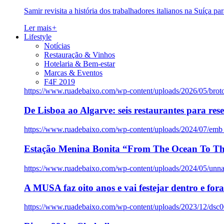
Samir revisita a história dos trabalhadores italianos na Suíça pa
Ler mais
+
Lifestyle
Notícias
Restauração & Vinhos
Hotelaria & Bem-estar
Marcas & Eventos
F4F 2019
https://www.ruadebaixo.com/wp-content/uploads/2026/05/brot
De Lisboa ao Algarve: seis restaurantes para res
https://www.ruadebaixo.com/wp-content/uploads/2024/07/emb
Estação Menina Bonita “From The Ocean To Th
https://www.ruadebaixo.com/wp-content/uploads/2024/05/un
A MUSA faz oito anos e vai festejar dentro e fora
https://www.ruadebaixo.com/wp-content/uploads/2023/12/dsc