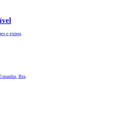
ível
ões e expos
 Espanha, Bra