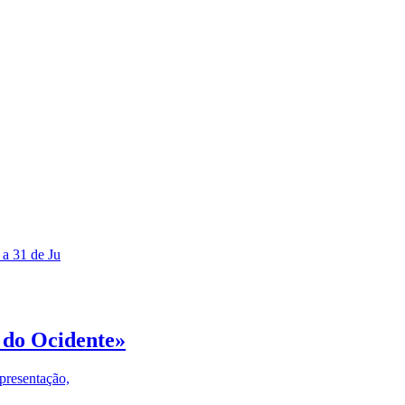
 a 31 de Ju
 do Ocidente»
presentação,