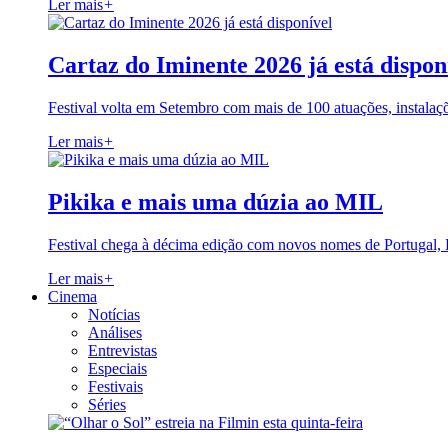
Ler mais
+
Cartaz do Iminente 2026 já está dispon
Festival volta em Setembro com mais de 100 atuações, instalaç
Ler mais
+
Pikika e mais uma dúzia ao MIL
Festival chega à décima edição com novos nomes de Portugal,
Ler mais
+
Cinema
Notícias
Análises
Entrevistas
Especiais
Festivais
Séries