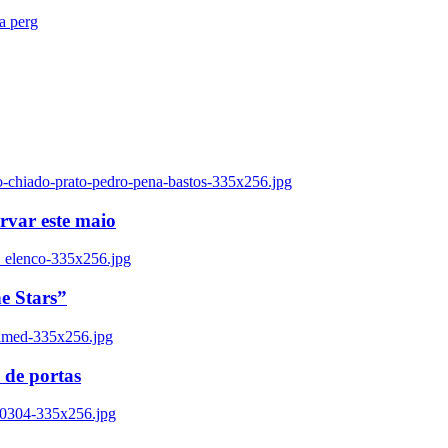
ra perg
o-chiado-prato-pedro-pena-bastos-335x256.jpg
ervar este maio
_elenco-335x256.jpg
e Stars”
named-335x256.jpg
 de portas
00304-335x256.jpg