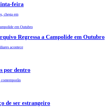
inta-feira
es, chega em
rquivo Regressa a Campolide em Outubro
iares acontece
os por dentro
s contemporân
o de ser estrangeiro