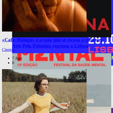
«Calle Málaga» e a casa que se recusa a esquecer
Arte Pela Palestina regressa a Lisboa
Cinema
7 Ago
0
MEO Commedia A La Carte Fest
reforça cartaz com novos espetáculos
INSTAGRAM
Porchat, Mourão, Vicente e Miranda, The Umbilical Brothers,
Matilde Brey
Ler mais
+