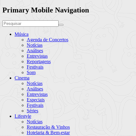
Primary Mobile Navigation
Música
Agenda de Concertos
Notícias
Análises
Entrevistas
Reportagens
Festivais
Som
Cinema
Notícias
Análises
Entrevistas
Especiais
Festivais
Séries
Lifestyle
Notícias
Restauração & Vinhos
Hotelaria & Bem-estar