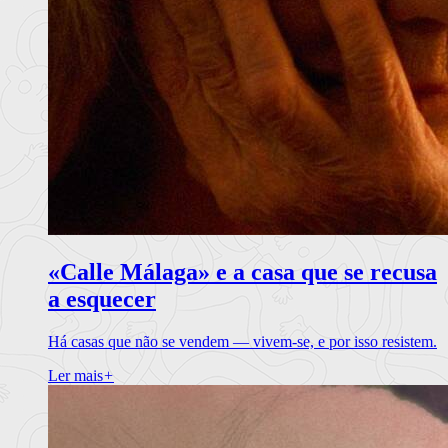
«Calle Málaga» e a casa que se recusa
a esquecer
Há casas que não se vendem — vivem-se, e por isso resistem.
Ler mais
+