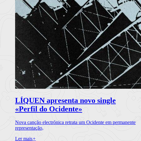
LÍQUEN apresenta novo single
«Perfil do Ocidente»
Nova canção electrónica retrata um Ocidente em permanente
representação,
Ler mais
+