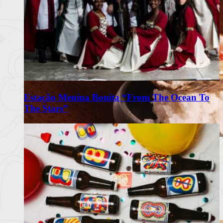
Estação Menina Bonita “From The Ocean To
The Stars”
Omakase Wa celebra a tradição do
Edomae Sushi em Lisboa
Restaurante com recomendação do Guia Michelin propõe
experiência intimis
Ler mais
+