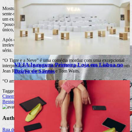
Mostrando uma Bagdad onde tudo é ostracizado menos o amor,
sente-se um espírito crítico a ambos os lados da guerrilha. Mostra-se
um exército americano quase ridículo, fala-se num Saddam Hussein
“pouco aberto a espíritos livres”, apela-se à unidade, a um Deus
único, com Attilio rezando a Alá uma oração Católica.
Após o estrondoso sucesso de “La Vita è Bella”, em 1998, e um
irrelevante “Pinocchio” em 2002, Benigni volta a tocar num assunto
sério.
“O Tigre e a Neve” é uma comédia mordaz com uma excepcional
VEJA Inaugura Primeira Loja em Lisboa no
interpretação do próprio Roberto Benigni. O elenco conta ainda com
Bairro de Santos
Jean Reno, Nicoletta Brashi e Tom Waits.
“O amor é o mais revolucionário dos sentimentos”, diz-nos o poeta.
Tagged
Cinema
Jean Reno
Nicoletta Brashi
O Tigre e a Neve
Roberto
Benigni
Tom Waits
Author
Rua de Baixo