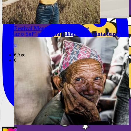
Festival Mental celebra 10 anos
“Olhar o Sol” estreia na Filmin esta quinta-feira
Cinema
6 Ago
0