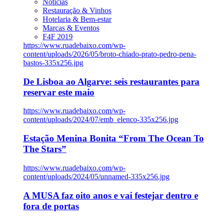
Notícias
Restauração & Vinhos
Hotelaria & Bem-estar
Marcas & Eventos
F4F 2019
https://www.ruadebaixo.com/wp-
content/uploads/2026/05/broto-chiado-prato-pedro-pena-
bastos-335x256.jpg
De Lisboa ao Algarve: seis restaurantes para
reservar este maio
https://www.ruadebaixo.com/wp-
content/uploads/2024/07/emb_elenco-335x256.jpg
Estação Menina Bonita “From The Ocean To
The Stars”
https://www.ruadebaixo.com/wp-
content/uploads/2024/05/unnamed-335x256.jpg
A MUSA faz oito anos e vai festejar dentro e
fora de portas