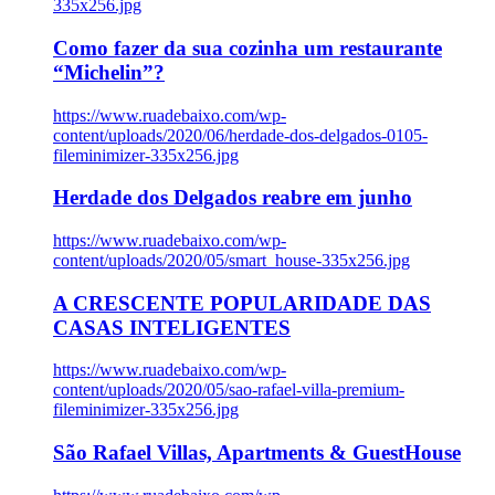
335x256.jpg
Como fazer da sua cozinha um restaurante
“Michelin”?
https://www.ruadebaixo.com/wp-
content/uploads/2020/06/herdade-dos-delgados-0105-
fileminimizer-335x256.jpg
Herdade dos Delgados reabre em junho
https://www.ruadebaixo.com/wp-
content/uploads/2020/05/smart_house-335x256.jpg
A CRESCENTE POPULARIDADE DAS
CASAS INTELIGENTES
https://www.ruadebaixo.com/wp-
content/uploads/2020/05/sao-rafael-villa-premium-
fileminimizer-335x256.jpg
São Rafael Villas, Apartments & GuestHouse