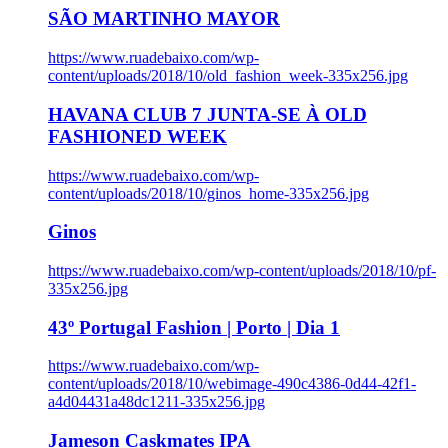
SÃO MARTINHO MAYOR
https://www.ruadebaixo.com/wp-
content/uploads/2018/10/old_fashion_week-335x256.jpg
HAVANA CLUB 7 JUNTA-SE À OLD
FASHIONED WEEK
https://www.ruadebaixo.com/wp-
content/uploads/2018/10/ginos_home-335x256.jpg
Ginos
https://www.ruadebaixo.com/wp-content/uploads/2018/10/pf-
335x256.jpg
43º Portugal Fashion | Porto | Dia 1
https://www.ruadebaixo.com/wp-
content/uploads/2018/10/webimage-490c4386-0d44-42f1-
a4d04431a48dc1211-335x256.jpg
Jameson Caskmates IPA