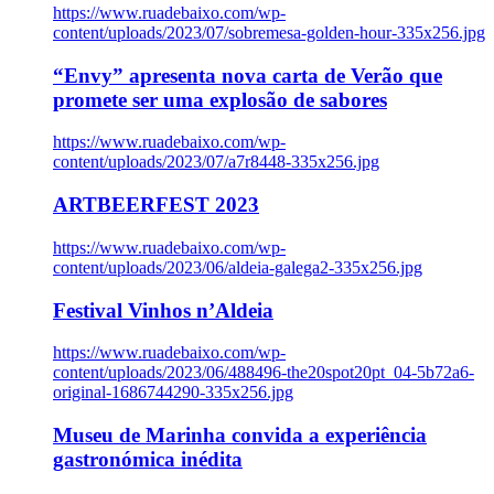
https://www.ruadebaixo.com/wp-
content/uploads/2023/07/sobremesa-golden-hour-335x256.jpg
“Envy” apresenta nova carta de Verão que
promete ser uma explosão de sabores
https://www.ruadebaixo.com/wp-
content/uploads/2023/07/a7r8448-335x256.jpg
ARTBEERFEST 2023
https://www.ruadebaixo.com/wp-
content/uploads/2023/06/aldeia-galega2-335x256.jpg
Festival Vinhos n’Aldeia
https://www.ruadebaixo.com/wp-
content/uploads/2023/06/488496-the20spot20pt_04-5b72a6-
original-1686744290-335x256.jpg
Museu de Marinha convida a experiência
gastronómica inédita