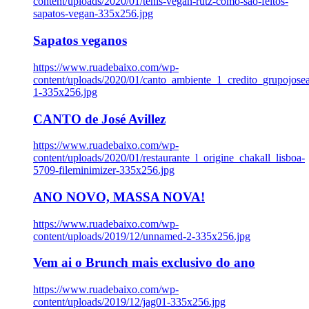
content/uploads/2020/01/tenis-vegan-rutz-como-sao-feitos-
sapatos-vegan-335x256.jpg
Sapatos veganos
https://www.ruadebaixo.com/wp-
content/uploads/2020/01/canto_ambiente_1_credito_grupojosea
1-335x256.jpg
CANTO de José Avillez
https://www.ruadebaixo.com/wp-
content/uploads/2020/01/restaurante_l_origine_chakall_lisboa-
5709-fileminimizer-335x256.jpg
ANO NOVO, MASSA NOVA!
https://www.ruadebaixo.com/wp-
content/uploads/2019/12/unnamed-2-335x256.jpg
Vem ai o Brunch mais exclusivo do ano
https://www.ruadebaixo.com/wp-
content/uploads/2019/12/jag01-335x256.jpg