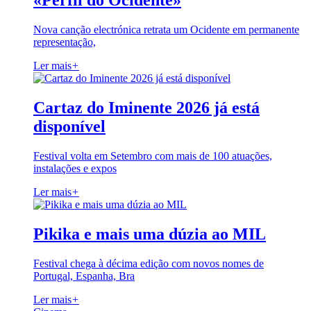
«Perfil do Ocidente»
Nova canção electrónica retrata um Ocidente em permanente
representação,
Ler mais
+
Cartaz do Iminente 2026 já está
disponível
Festival volta em Setembro com mais de 100 atuações,
instalações e expos
Ler mais
+
Pikika e mais uma dúzia ao MIL
Festival chega à décima edição com novos nomes de
Portugal, Espanha, Bra
Ler mais
+