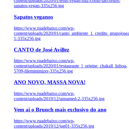
content/uploads/2020/01/tenis-vegan-rutz-como-sao-feitos-
sapatos-vegan-335x256.jpg
Sapatos veganos
https://www.ruadebaixo.com/wp-
content/uploads/2020/01/canto_ambiente_1_credito_grupojosea
1-335x256.jpg
CANTO de José Avillez
https://www.ruadebaixo.com/wp-
content/uploads/2020/01/restaurante_l_origine_chakall_lisboa-
5709-fileminimizer-335x256.jpg
ANO NOVO, MASSA NOVA!
https://www.ruadebaixo.com/wp-
content/uploads/2019/12/unnamed-2-335x256.jpg
Vem ai o Brunch mais exclusivo do ano
https://www.ruadebaixo.com/wp-
content/uploads/2019/12/jag01-335x256.jpg