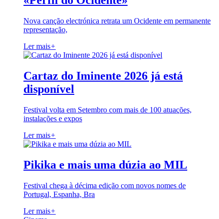
«Perfil do Ocidente»
Nova canção electrónica retrata um Ocidente em permanente
representação,
Ler mais
+
Cartaz do Iminente 2026 já está
disponível
Festival volta em Setembro com mais de 100 atuações,
instalações e expos
Ler mais
+
Pikika e mais uma dúzia ao MIL
Festival chega à décima edição com novos nomes de
Portugal, Espanha, Bra
Ler mais
+