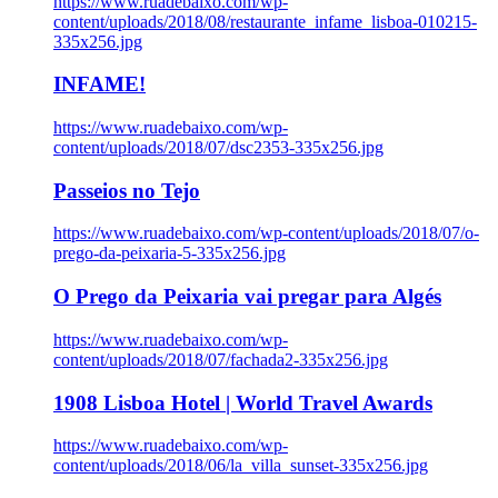
https://www.ruadebaixo.com/wp-
content/uploads/2018/08/restaurante_infame_lisboa-010215-
335x256.jpg
INFAME!
https://www.ruadebaixo.com/wp-
content/uploads/2018/07/dsc2353-335x256.jpg
Passeios no Tejo
https://www.ruadebaixo.com/wp-content/uploads/2018/07/o-
prego-da-peixaria-5-335x256.jpg
O Prego da Peixaria vai pregar para Algés
https://www.ruadebaixo.com/wp-
content/uploads/2018/07/fachada2-335x256.jpg
1908 Lisboa Hotel | World Travel Awards
https://www.ruadebaixo.com/wp-
content/uploads/2018/06/la_villa_sunset-335x256.jpg