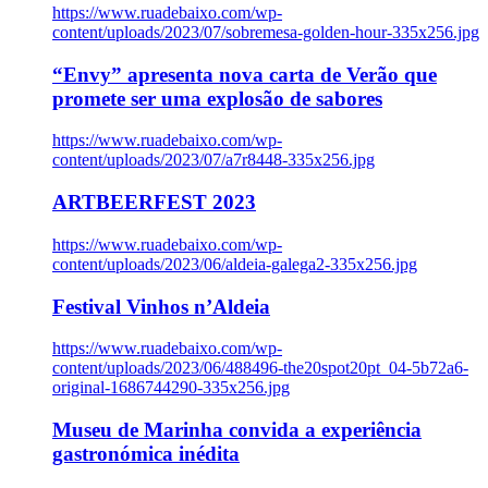
https://www.ruadebaixo.com/wp-
content/uploads/2023/07/sobremesa-golden-hour-335x256.jpg
“Envy” apresenta nova carta de Verão que
promete ser uma explosão de sabores
https://www.ruadebaixo.com/wp-
content/uploads/2023/07/a7r8448-335x256.jpg
ARTBEERFEST 2023
https://www.ruadebaixo.com/wp-
content/uploads/2023/06/aldeia-galega2-335x256.jpg
Festival Vinhos n’Aldeia
https://www.ruadebaixo.com/wp-
content/uploads/2023/06/488496-the20spot20pt_04-5b72a6-
original-1686744290-335x256.jpg
Museu de Marinha convida a experiência
gastronómica inédita