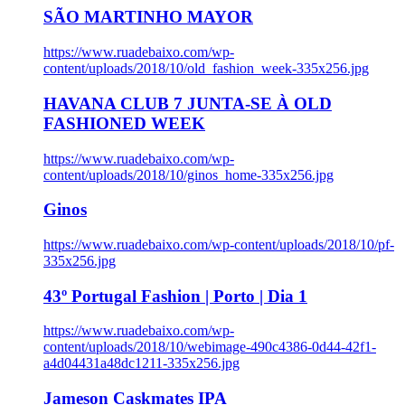
SÃO MARTINHO MAYOR
https://www.ruadebaixo.com/wp-
content/uploads/2018/10/old_fashion_week-335x256.jpg
HAVANA CLUB 7 JUNTA-SE À OLD
FASHIONED WEEK
https://www.ruadebaixo.com/wp-
content/uploads/2018/10/ginos_home-335x256.jpg
Ginos
https://www.ruadebaixo.com/wp-content/uploads/2018/10/pf-
335x256.jpg
43º Portugal Fashion | Porto | Dia 1
https://www.ruadebaixo.com/wp-
content/uploads/2018/10/webimage-490c4386-0d44-42f1-
a4d04431a48dc1211-335x256.jpg
Jameson Caskmates IPA