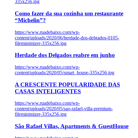
335x256.jpg
Como fazer da sua cozinha um restaurante
“Michelin”?
https://www.ruadebaixo.com/wp-
content/uploads/2020/06/herdade-dos-delgados-0105-
fileminimizer-335x256.jpg
Herdade dos Delgados reabre em junho
https://www.ruadebaixo.com/wp-
content/uploads/2020/05/smart_house-335x256.jpg
A CRESCENTE POPULARIDADE DAS
CASAS INTELIGENTES
https://www.ruadebaixo.com/wp-
content/uploads/2020/05/sao-rafael-villa-premium-
fileminimizer-335x256.jpg
São Rafael Villas, Apartments & GuestHouse