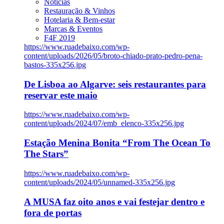
Notícias
Restauração & Vinhos
Hotelaria & Bem-estar
Marcas & Eventos
F4F 2019
https://www.ruadebaixo.com/wp-
content/uploads/2026/05/broto-chiado-prato-pedro-pena-
bastos-335x256.jpg
De Lisboa ao Algarve: seis restaurantes para
reservar este maio
https://www.ruadebaixo.com/wp-
content/uploads/2024/07/emb_elenco-335x256.jpg
Estação Menina Bonita “From The Ocean To
The Stars”
https://www.ruadebaixo.com/wp-
content/uploads/2024/05/unnamed-335x256.jpg
A MUSA faz oito anos e vai festejar dentro e
fora de portas