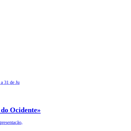
 a 31 de Ju
 do Ocidente»
presentação,