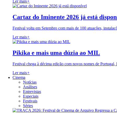
Ler mais
+
Cartaz do Iminente 2026 já está dispon
Festival volta em Setembro com mais de 100 atuações, instalaç
Ler mais
+
Pikika e mais uma dúzia ao MIL
Festival chega à décima edição com novos nomes de Portugal,
Ler mais
+
Cinema
Notícias
Análises
Entrevistas
Especiais
Festivais
Séries