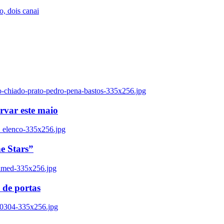
, dois canai
o-chiado-prato-pedro-pena-bastos-335x256.jpg
ervar este maio
_elenco-335x256.jpg
e Stars”
named-335x256.jpg
 de portas
00304-335x256.jpg