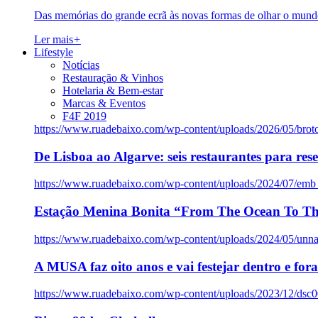
Das memórias do grande ecrã às novas formas de olhar o mundo
Ler mais
+
Lifestyle
Notícias
Restauração & Vinhos
Hotelaria & Bem-estar
Marcas & Eventos
F4F 2019
https://www.ruadebaixo.com/wp-content/uploads/2026/05/brot
De Lisboa ao Algarve: seis restaurantes para res
https://www.ruadebaixo.com/wp-content/uploads/2024/07/emb
Estação Menina Bonita “From The Ocean To Th
https://www.ruadebaixo.com/wp-content/uploads/2024/05/un
A MUSA faz oito anos e vai festejar dentro e fora
https://www.ruadebaixo.com/wp-content/uploads/2023/12/dsc