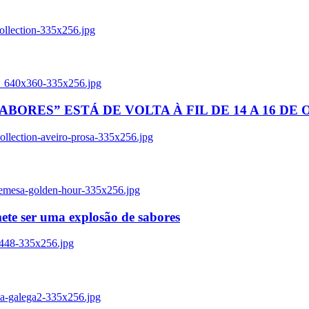
ollection-335x256.jpg
tl_640x360-335x256.jpg
BORES” ESTÁ DE VOLTA À FIL DE 14 A 16 DE
llection-aveiro-prosa-335x256.jpg
remesa-golden-hour-335x256.jpg
ete ser uma explosão de sabores
8448-335x256.jpg
ia-galega2-335x256.jpg