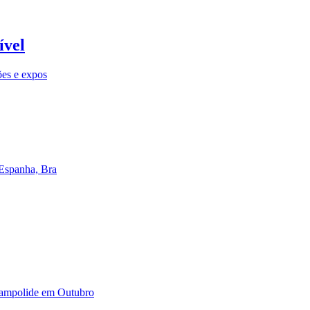
ível
ões e expos
 Espanha, Bra